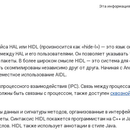
Эта информация
са HAL или HIDL (произносится как «hide-l») — это язык о
ежду HAL и его пользователями. Он позволяет указывать 
 пакеты. В более широком смысле HIDL — это система для
ь скомпилированы независимо друг от друга. Начиная с Andr
семестное использование AIDL.
жпроцессного взаимодействия (IPC). Связь между процесс
олжны быть связаны с процессом, также доступен
сквозно
ы данных и сигнатуры методов, организованные в интерфейс
еты. Синтаксис HIDL покажется программистам на C++ и Ja
лов. HIDL также использует аннотации в стиле Java.