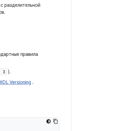
 с разделительной
ов.
ндартные правила
< 3
).
HIDL Versioning
.