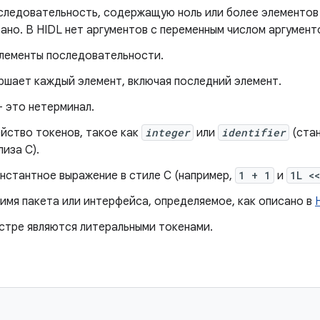
следовательность, содержащую ноль или более элементов
зано. В HIDL нет аргументов с переменным числом аргумент
лементы последовательности.
ершает каждый элемент, включая последний элемент.
это нетерминал.
йство токенов, такое как
integer
или
identifier
(ста
иза C).
нстантное выражение в стиле C (например,
1 + 1
и
1L <
имя пакета или интерфейса, определяемое, как описано в
стре являются литеральными токенами.