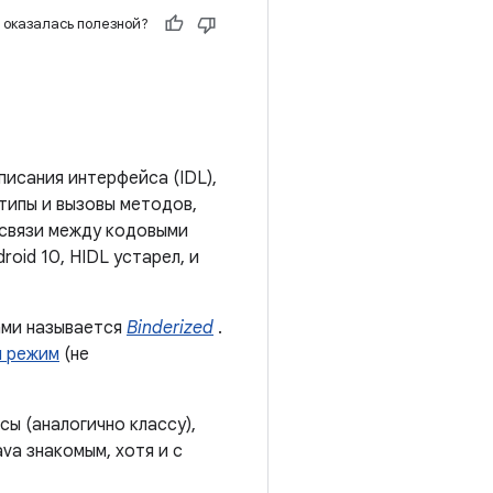
 оказалась полезной?
писания интерфейса (IDL),
типы и вызовы методов,
 связи между кодовыми
oid 10, HIDL устарел, и
ами называется
Binderized
.
й режим
(не
ы (аналогично классу),
va знакомым, хотя и с