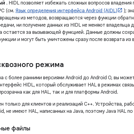
ый
. HIDL позволяет избежать сложных вопросов владения 
PC (см.
Язык определения интерфейса Android (AIDL)
); з
вращены из методов, возвращаются через функции обратн
редачи, ни получение данных из HIDL не меняют владельца 
а остается за вызывающей функцией. Данные должны сохра
ункции и могут быть уничтожены сразу после возврата из 
сквозного режима
 с более ранними версиями Android до Android O, вы може
интерфейс HIDL, который обслуживает HAL в режимах связы
прозрачна как для HAL, так и для платформы Android.
н только для клиентов и реализаций C++. Устройства, ра
id, не имеют HAL, написанных на Java, поэтому Java HAL по
ные файлы