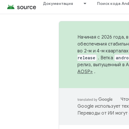
Документация
Поиск кода And
Начиная с 2026 года, 
обеспечения стабильн
во 2-м и 4-м квартала
release
. Ветка
andro
релиз, выпущенный в 
AOSP»
.
Что
Google использует тех
Переводы от ИИ могут