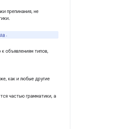
ки препинания, не
тики.
ода
.
 к объявлениям типов,
же, как и любые другие
тся частью грамматики, а