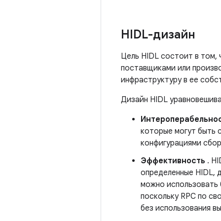
HIDL-дизайн
Цель HIDL состоит в том,
поставщиками или произв
инфраструктуру в ее собс
Дизайн HIDL уравновешив
Интероперабельно
которые могут быть 
конфигурациями сбор
Эффективность
. H
определенные HIDL, 
можно использовать 
поскольку RPC по св
без использования в