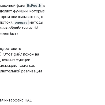
ловочный файл
BsFoo.h
в
еделяет функции, которые
тором они вызываются, в
поток).
oneway
методы
ания обработки их HAL
олжен быть
редоставить
). Этот файл похож на
, нужные функции
ализаций, таких как
олнительной реализации
ая интерфейс HAL