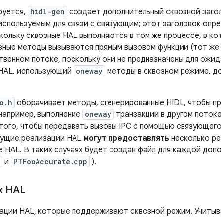
руется,
hidl-gen
создает дополнительный сквозной заго
 используемым для связи с связующим; этот заголовок опр
кольку сквозные HAL выполняются в том же процессе, в ко
зные методы вызываются прямым вызовом функции (тот же 
твенном потоке, поскольку они не предназначены для ожид
 HAL, использующий
oneway
методы в сквозном режиме, д
o.h
оборачивает методы, сгенерированные HIDL, чтобы п
например, выполнение
oneway
транзакций в другом потоке
того, чтобы передавать вызовы IPC с помощью связующего
дущие реализации HAL
могут предоставлять
несколько ре
e HAL. В таких случаях будет создан файл для каждой доп
и
PTFooAccurate.cpp
).
х HAL
ации HAL, которые поддерживают сквозной режим. Учитыв