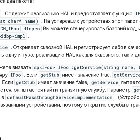
ся два пакета:
. Содержит реализацию HAL и предоставляет функцию
I
nst char* name)
. На устаревших устройствах этот пакет 
TCH_IFoo
dlopen
Вы можете сгенерировать базовый код, 
oidbp-impl
.
ice
. Открывает сквозной HAL и регистрирует себя в каче
ь одну и ту же реализацию HAL как для сквозного, так и дл
ожете вызвать
sp<IFoo> IFoo::getService(string name, 
ляру
IFoo
. Если
getStub
имеет значение true,
getServic
. Если
getStub
имеет значение false,
getService
пытаетс
ается, он пытается найти транзитную службу. Параметр
ge
к в
defaultPassthroughServiceImplementation
. (Устройс
ивязанными устройствами, поэтому открытие службы в тр
а