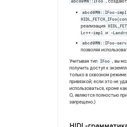
abcd@MN::IFoo
, создают
abcd@MN::IFoo-impl
HIDL_FETCH_IFoo(co
реализация
HIDL_FE
Lc++-impl
и
-Landr
abcd@MN::IFoo-serv
позволяя использоват
Учитывая тип
IFoo
, вы м
получить доступ к экземп
только в сквозном режиме
привязкой; если это не уд
использоваться, кроме ка
O, являются полностью пр
запрещено.)
HIDL-грамматик