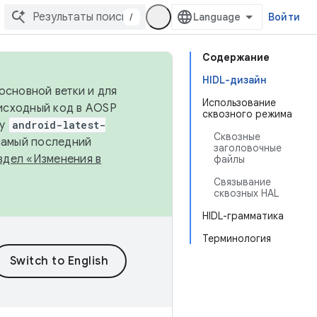
/
Войти
Содержание
HIDL-дизайн
основной ветки и для
Использование
исходный код в AOSP
сквозного режима
ку
android-latest-
Сквозные
 самый последний
заголовочные
здел «Изменения в
файлы
Связывание
сквозных HAL
HIDL-грамматика
Терминология