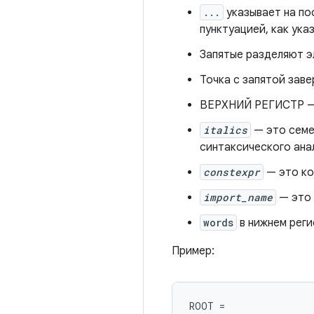
...
указывает на по
пунктуацией, как ука
Запятые разделяют э
Точка с запятой зав
ВЕРХНИЙ РЕГИСТР — 
italics
— это семе
синтаксического анал
constexpr
— это ко
import_name
— это 
words
в нижнем реги
Пример:
ROOT 
=