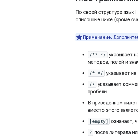
По своей структуре язык H
описанные ниже (кроме оч
Примечание.
Дополнитель
/** */
указывает на
методов, полей и зна
/* */
указывает на
//
указывает комме
пробелы.
В приведенном ниже 
вместо этого являет
[empty]
означает, ч
?
после литерала ил