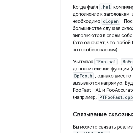
Когда файл
.hal
компили
дополнение к заголовкам,
необходимо
dlopen
. Пос
большинстве случаев скво
выполняются в своем собс
(это означает, что любой
потокобезопасным).
Учитывая
IFoo.hal
,
BsFo
дополнительные функции (
BpFoo.h
, однако вместо 
вызываются напрямую. Бу
FooFast HAL и FooAccurat
(например,
PTFooFast.cpp
Связывание сквозны
Вы можете связать реализ