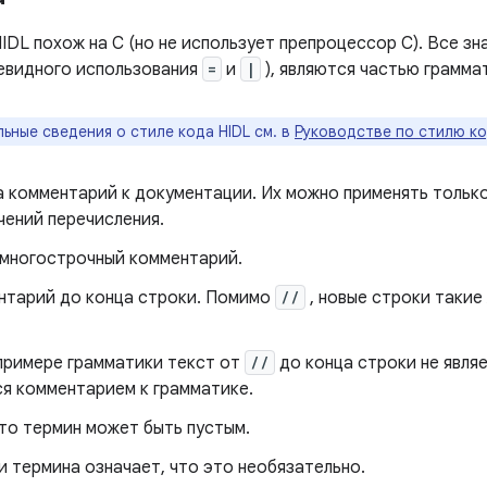
IDL похож на C (но не использует препроцессор C). Все зна
евидного использования
=
и
|
), являются частью грамма
ные сведения о стиле кода HIDL см. в
Руководстве по стилю к
 комментарий к документации. Их можно применять только
чений перечисления.
 многострочный комментарий.
нтарий до конца строки. Помимо
//
, новые строки такие 
примере грамматики текст от
//
до конца строки не являе
ся комментарием к грамматике.
то термин может быть пустым.
и термина означает, что это необязательно.