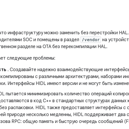
 что инфраструктуру можно заменить без перестройки HAL
одителями SOC и помещены в раздел
/vendor
на устройст
твенном разделе на OTA без перекомпиляции HAL.
ает следующие проблемы:
сть
. Создавайте надежно взаимодействующие интерфейс
скомпилированы с различными архитектурами, наборами ин
ки. Интерфейсы HIDL имеют версии и не могут быть измене
IDL пытается минимизировать количество операций копиро
доставляются в код C++ в стандартных структурах данных
без распаковки. HIDL также предоставляет интерфейсы с о
оей природе несколько медленны, HIDL поддерживает два 
ызова RPC: общую память и быструю очередь сообщений (F