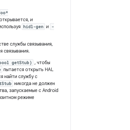
Foo*
открывается, и
используя
hidl-gen
и
-
стве службы связывания,
я связывания.
bool getStub)
, чтобы
e
пытается открыть HAL
я найти службу с
tStub
никогда не должен
тва, запускаемые с Android
анзитном режиме