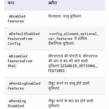
मान
ब्यौरा
m
Enabled
फ़िलहाल, चालू सुविधाएं.
Features
m
Default
Enabled
config
_
allowed
_
optional
_
Features
From
car
_
features
में शामिल
Config
वैकल्पिक सुविधाएं.
m
Disabled
वीएचएएल की प्रॉपर्टी में, वीएचएएल
Features
From
की ओर से बंद की जाने वाली
Vhal
DISABLED
_
OPTIONAL
_
सुविधाएं
FEATURES
.
m
Pending
Enabled
रीबूट करने पर चालू होने वाली
Features
सुविधाएं.
m
Pending
रीबूट करने के बाद बंद होने वाली
Disabled
सुविधाएं.