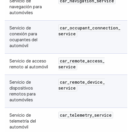
car
_
navigation
_
service
Servicio de
navegación para
automóviles
car
_
occupant
_
connection
_
Servicio de
service
conexión para
ocupantes del
automóvil
car
_
remote
_
access
_
Servicio de acceso
service
remoto al automóvil
car
_
remote
_
device
_
Servicio de
service
dispositivos
remotos para
automóviles
car
_
telemetry
_
service
Servicio de
telemetría del
automóvil