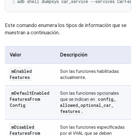
Este comando enumera los tipos de información que se
muestran a continuación.
Valor
Descripción
m
Enabled
Son las funciones habilitadas
Features
actualmente.
m
Default
Enabled
Son las funciones opcionales
Features
From
config
_
que se indican en
Config
allowed
_
optional
_
car
_
features
.
m
Disabled
Son las funciones especificadas
Features
From
por el VHAL que se deben