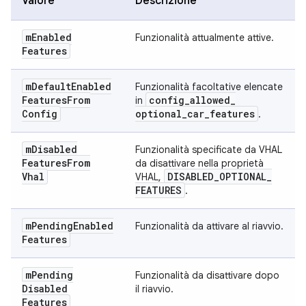
Valore
Descrizione
m
Enabled
Funzionalità attualmente attive.
Features
m
Default
Enabled
Funzionalità facoltative elencate
Features
From
config
_
allowed
_
in
Config
optional
_
car
_
features
.
m
Disabled
Funzionalità specificate da VHAL
Features
From
da disattivare nella proprietà
Vhal
DISABLED
_
OPTIONAL
_
VHAL,
FEATURES
.
m
Pending
Enabled
Funzionalità da attivare al riavvio.
Features
m
Pending
Funzionalità da disattivare dopo
Disabled
il riavvio.
Features