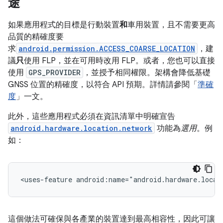
途
如果應用程式的目標是行動裝置
和
車用裝置，且不需要更高
品質的精確度要
求
android.permission.ACCESS_COARSE_LOCATION
，建
議
只
使用 FLP，並在可用時改用 FLP。或者，您也可以直接
使用
GPS_PROVIDER
，並授予相同權限。架構會降低基礎
GNSS 位置的精確度，以符合 API 預期。詳情請參閱「
準確
度
」一文。
此外，這些應用程式必須在資訊清單中明確宣告
android.hardware.location.network
功能為
選用
。例
如：
<uses-feature
android:name="android.hardware.locat
這個做法可確保與各產業的裝置達到最高相容性，因此可讓