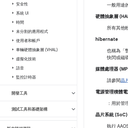
安全性
一般用途
系統 UI
硬體抽象層 (HA
時間
所有其他
未分割的應用程式
hibernate
使用者和帳戶
車輛硬體抽象層 (VHAL)
也稱為「暫
快閃或磁
虛擬化技術
語音
媒體處理器 (MP
監控計時器
請參閱
晶片
電源管理積體電路 
開發工具
：用於管
測試工具和基礎架構
晶片系統 (SoC)
執行 AAOS