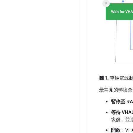
圖 1.
車輛電源
最常見的轉換會
暫停至 R
等待 VHA
恢復，並進
開啟
：VH