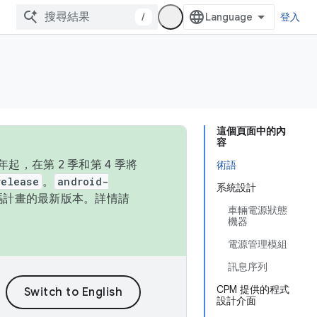
/
登入
這個頁面中的內
容
，在第 2 季和第 4 季將
術語
release
。
android-
系統設計
始碼計畫的最新版本。詳情請
車輛電源狀態
機器
電源管理模組
訊息序列
CPM 提供的程式
設計介面