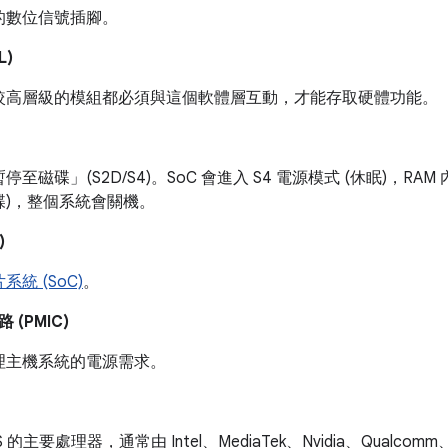
的數位信號插腳。
L)
較高層級的模組都必須與這個軟體層互動，才能存取硬體功能。
停至磁碟」(S2D/S4)。
SoC 會進入 S4 電源模式 (休眠)，R
碟)，整個系統會關機。
)
系統 (SoC)
。
(PMIC)
理主機系統的電源需求。
 的主要處理器，通常由 Intel、MediaTek、Nvidia、Qualcomm、R