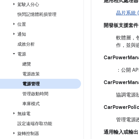
應用程式處理器 (
駕駛人分心
晶片系統 (
快閃記憶體耗損管理
位置
開發板支援套件 (
通知
軟體層，
成效分析
作，並與
電源
CarPowerMana
總覽
：公開 A
電源政策
CarPowerMana
電源管理
管理啟動時間
協調電源
車庫模式
CarPowerPoli
無線電
管理電源政
設定遠端存取功能
通用輸入或輸出 (
旋轉控制器