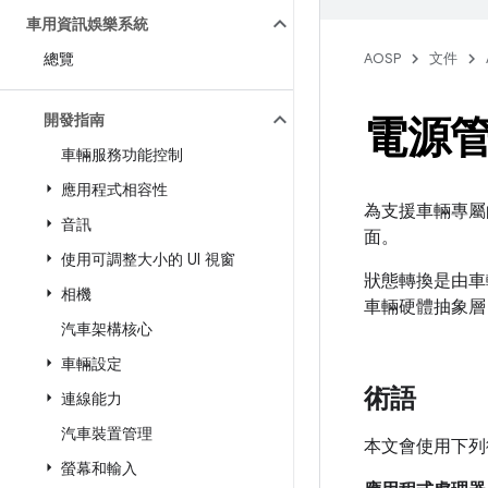
車用資訊娛樂系統
總覽
AOSP
文件
開發指南
電源
車輛服務功能控制
應用程式相容性
為支援車輛專屬的
音訊
面。
使用可調整大小的 UI 視窗
狀態轉換是由車輛
相機
車輛硬體抽象層
汽車架構核心
車輛設定
術語
連線能力
汽車裝置管理
本文會使用下列
螢幕和輸入