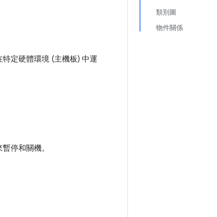
類別圖
物件關係
定硬體環境 (主機板) 中運
來暫停和關機。
。