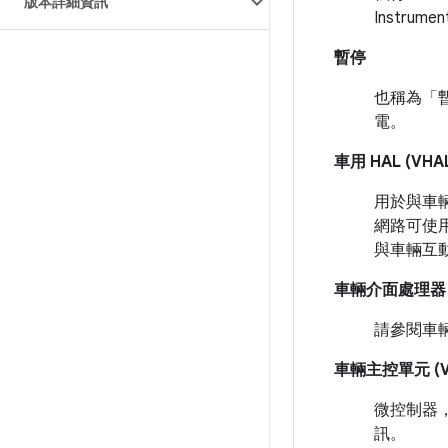
版本詳細資訊
Instru
暫停
也稱為「暫停
電。
車用 HAL (VHA
用於與車輛
網路可使用
與車輛互
車輛介面處理器 (
請參閱車輛
車輛主控單元 (V
微控制器，可
訊。