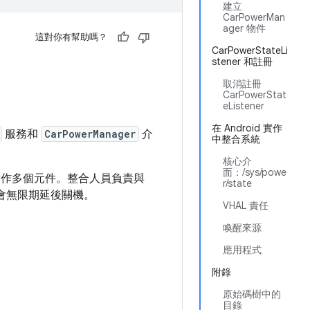
建立
CarPowerMan
ager 物件
這對你有幫助嗎？
CarPowerStateLi
stener 和註冊
取消註冊
CarPowerStat
eListener
在 Android 實作
服務和
CarPowerManager
介
中整合系統
核心介
面：/sys/powe
須實作多個元件。整合人員負責與
r/state
不會無限期延後關機。
VHAL 責任
喚醒來源
應用程式
附錄
原始碼樹中的
目錄