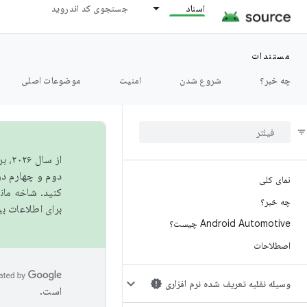
اسناد
جستجوی کد اندروید
مستندات
چه خبر؟
شروع شدن
امنیت
موضوعات اصلی
از 
دوم و چهارم در AOSP منتشر خواهیم کرد. برای ساخت و مشارکت در 
نمای کلی
کنید. شاخه ما
چه خبر؟
برای اطلاعات ب
Android Automotive چیست؟
اصطلاحات
وسیله نقلیه تعریف شده نرم افزاری
است.