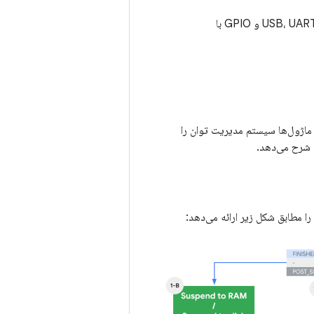
میکروکنترلری که رابط بین شبکه خودرو و SoC را فراهم می‌کند. SoC از طریق سیگنال‌های USB، UART، SPI و GPIO با
می‌دهد و کدام ماژول‌ها سیستم مدیریت توان را
ا شرح می‌دهد.