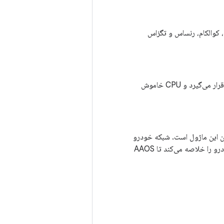
انویدیا، کوالکام، رنساس و تگزاس
(S2R یا STR) شناخته می‌شود. SoC در حالت قدرت S3 قرار می‌گیرد و CPU خاموش
خودرو استفاده می‌شود. شریک Tier 1 یا OEM مسئول نوشتن این ماژول است. شبکه خودرو
می‌تواند از هر لایه فیزیکی (مانند CAN، LIN، MOST و اترنت) استفاده کند. VHAL این شبکه خودرو را خلاصه می‌کند تا AAOS