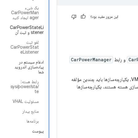
یک شیء
CarPowerMan
این مرور مفید بود؟
ager ایجاد کنید
CarPowerStateLi
stener و ثبت آن
لغو ثبت
CarPowerStat
eListener
Car
و رابط
CarPowerManager
ادغام سیستم در
پیاده‌سازی اندروید
شما
انتقال وضعیت توسط واحد کنترل اصلی خودرو (VMCU) آغاز می‌شود. برای برقراری ارتباط با VMCU، یکپارچه‌سازها باید چندین مؤلفه
رابط هسته:
ه‌سازها مسئول ادغام با لایه انتزاعی سخت‌افزار خودرو (VHAL) و پیاده‌سازی هسته هستند. یکپارچه‌سازها
/sys/power/sta
te
مسئولیت VHAL
منابع بیدار
برنامه‌ها
پیوست