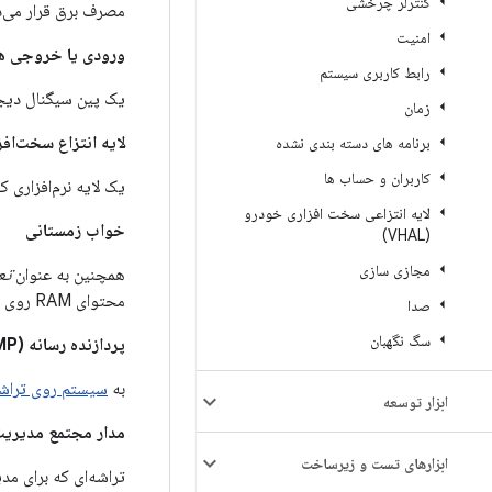
کنترلر چرخشی
مصرف برق قرار می‌د
امنیت
ورودی یا خروجی همه 
رابط کاربری سیستم
یک پین سیگنال دیجی
زمان
لایه انتزاع سخت‌افزار (
برنامه های دسته بندی نشده
کاربران و حساب ها
یک لایه نرم‌افزاری 
لایه انتزاعی سخت افزاری خودرو
خواب زمستانی
(VHAL)
مجازی سازی
همچنین به عنوان
تع
محتوای RAM روی رسانه‌های غیرفرار (مانند فلش یا دیسک) نوشته می‌شود و کل سیستم خاموش می‌شود.
صدا
سگ نگهبان
پردازنده رسانه (MP)
به
سیستم روی تراشه (C
ابزار توسعه
مدار مجتمع مدیریت توا
ابزارهای تست و زیرساخت
تراشه‌ای که برای مد