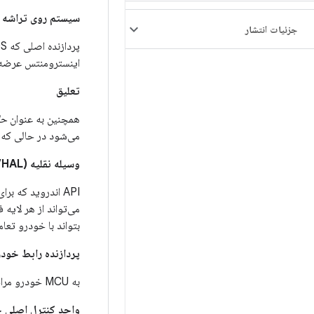
سیستم روی تراشه (SoC
جزئیات انتشار
اینسترومنتس عرضه 
تعلیق
همچنین به عنوان
حا
می‌شود در حالی که RAM روشن می‌ماند.
وسیله نقلیه HAL (VHAL)
بتواند با خودرو تعا
پردازنده رابط خودرو (
به MCU خودرو مراجعه کنید.
واحد کنترل اصلی خودر