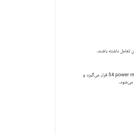
ن تعامل داشته باشند.
(S2D/S4) شناخته می‌شود. SoC در حالت S4 power mode (hibernate) قرار می‌گیرد و