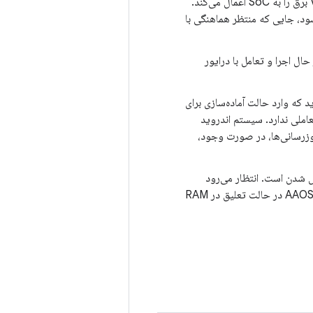
وقتی راننده با وسیله نقلیه تعامل می‌کند، مثلاً با باز کردن در، VMCU برق را به SoC اعمال می‌کند.
لیق به RAM دوباره شروع به کار می‌کند و وارد حالت منتظر VHAL می‌شود، جایی که منتظر هماهنگی با
وارد حالت روشن شود. در این حالت، AAOS کاملاً در حال اجرا و تعامل با درایور
ندگی‌اش تمام شد، VHAL به AAOS می‌گوید که وارد حالت آماده‌سازی برای
 صفحه نمایش و صدا خاموش هستند و AAOS با راننده تعاملی ندارد. سیستم اندروید
روزرسانی‌ها، در صورت وجود،
 آماده خاموش شدن است. انتظار می‌رود
VMCU، SoC را در حالت خواب عمیق قرار دهد و برق را از پردازنده برنامه قطع کند. سپس AAOS در حالت تعلیق در RAM