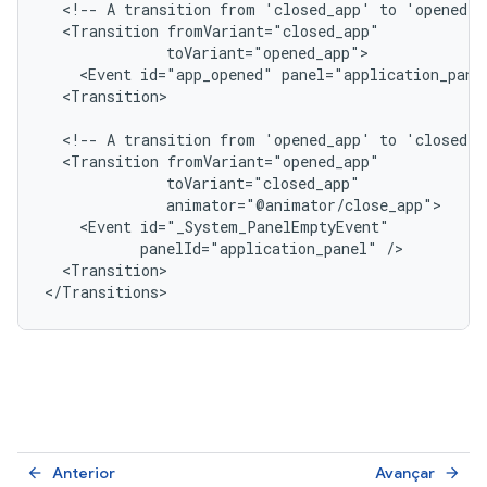
<!--
A
transition
from
'closed_app'
to
'opened_a
<Transition
<Event
id="app_opened"
panel="application_pane
<Transition>

<!--
A
transition
from
'opened_app'
to
'closed_a
<Transition
<Event
panelId="application_panel"
<Transition>

Anterior
Avançar
arrow_back
arrow_forward