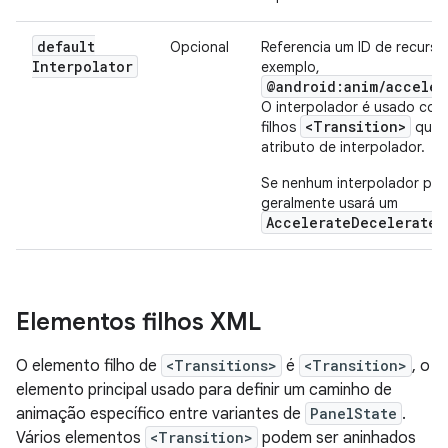
default
Opcional
Referencia um ID de recurso
Interpolator
exemplo,
@android:anim/acceler
O interpolador é usado com
<Transition>
filhos
que n
atributo de interpolador.
Se nenhum interpolador padr
geralmente usará um
AccelerateDecelerateI
Elementos filhos XML
O elemento filho de
<Transitions>
é
<Transition>
, o
elemento principal usado para definir um caminho de
animação específico entre variantes de
PanelState
.
Vários elementos
<Transition>
podem ser aninhados