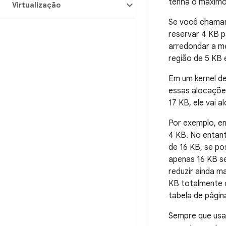
tenha o máximo
Virtualização
Se você chama
reservar 4 KB p
arredondar a me
região de 5 KB 
Em um kernel de
essas alocações
17 KB, ele vai a
Por exemplo, em
4 KB. No entant
de 16 KB, se po
apenas 16 KB s
reduzir ainda m
KB totalmente 
tabela de pági
Sempre que us