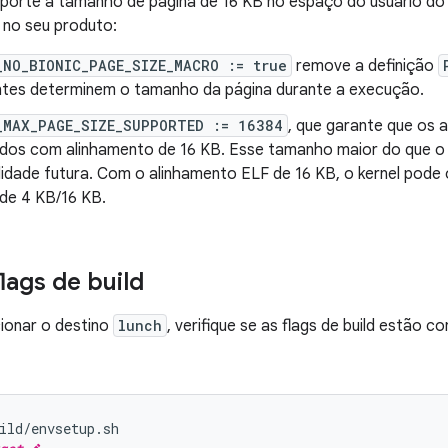
uporte a tamanho de página de 16 KB no espaço do usuário do 
 no seu produto:
_NO_BIONIC_PAGE_SIZE_MACRO := true
remove a definição
es determinem o tamanho da página durante a execução.
_MAX_PAGE_SIZE_SUPPORTED := 16384
, que garante que os 
ados com alinhamento de 16 KB. Esse tamanho maior do que o 
lidade futura. Com o alinhamento ELF de 16 KB, o kernel pod
 de 4 KB/16 KB.
flags de build
ionar o destino
lunch
, verifique se as flags de build estão 
ild/envsetup.sh
