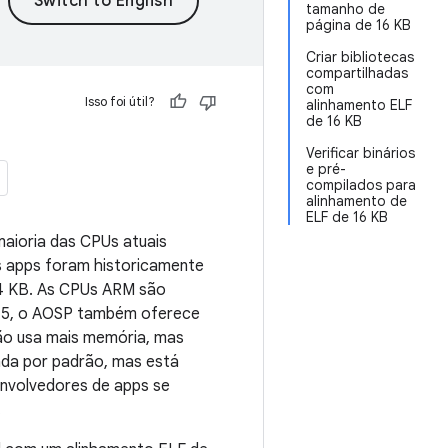
tamanho de
página de 16 KB
Criar bibliotecas
compartilhadas
com
Isso foi útil?
alinhamento ELF
de 16 KB
Verificar binários
e pré-
compilados para
alinhamento de
ELF de 16 KB
aioria das CPUs atuais
s apps foram historicamente
4 KB. As CPUs ARM são
d 15, o AOSP também oferece
ão usa mais memória, mas
ada por padrão, mas está
nvolvedores de apps se
.