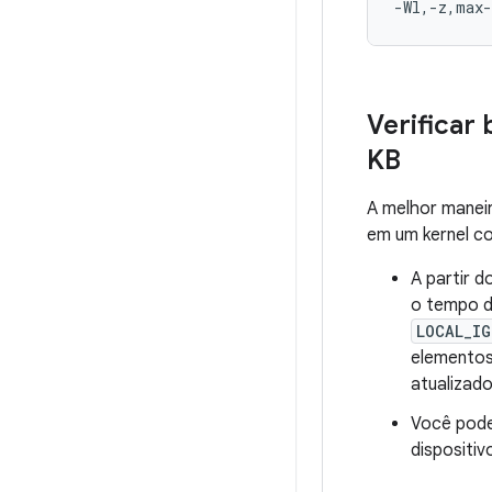
-Wl,-z,max-
Verificar
KB
A melhor manei
em um kernel co
A partir d
o tempo d
LOCAL_IG
elementos
atualizado
Você pod
dispositi