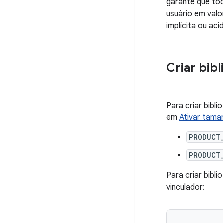
garante que tod
usuário em valo
implícita ou aci
Criar bib
Para criar bibl
em
Ativar tama
PRODUCT
PRODUCT
Para criar bibl
vinculador: