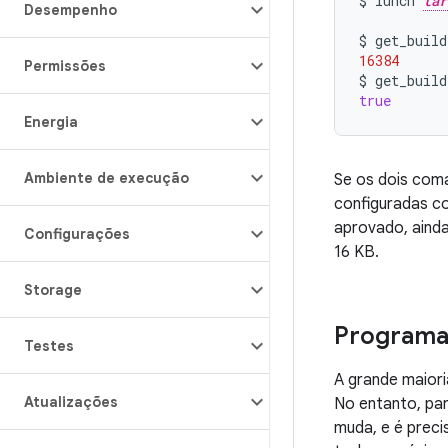
$
lunch
tar
Desempenho
$
get_build
16384
Permissões
$
get_build
true
Energia
Ambiente de execução
Se os dois com
configuradas co
aprovado, aind
Configurações
16 KB.
Storage
Programa
Testes
A grande maiori
Atualizações
No entanto, pa
muda, e é prec