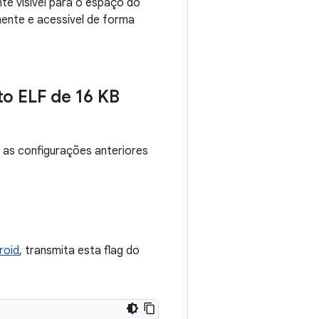
te visível para o espaço do
mente e acessível de forma
to ELF de 16 KB
, as configurações anteriores
roid
, transmita esta flag do