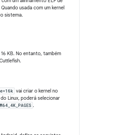
id com um alinhamento ELF de
. Quando usada com um kernel
o sistema.
 16 KB. No entanto, também
uttlefish.
ze=16k
vai criar o kernel no
do Linux, poderá selecionar
M64_4K_PAGES
.