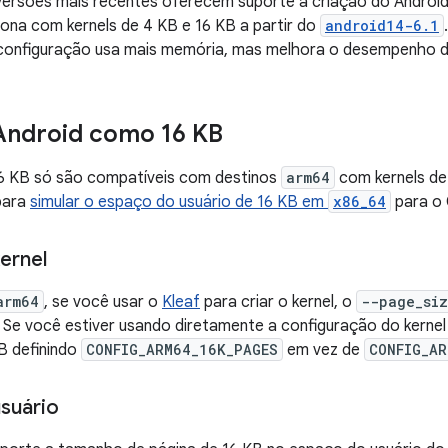
 versões mais recentes oferecem suporte à criação do Andro
iona com kernels de 4 KB e 16 KB a partir do
android14-6.1
 configuração usa mais memória, mas melhora o desempenho d
 Android como 16 KB
16 KB só são compatíveis com destinos
arm64
com kernels de
para
simular o espaço do usuário de 16 KB em
x86_64
para o C
ernel
arm64
, se você usar o
Kleaf
para criar o kernel, o
--page_si
Se você estiver usando diretamente a configuração do kernel 
B definindo
CONFIG_ARM64_16K_PAGES
em vez de
CONFIG_AR
suário