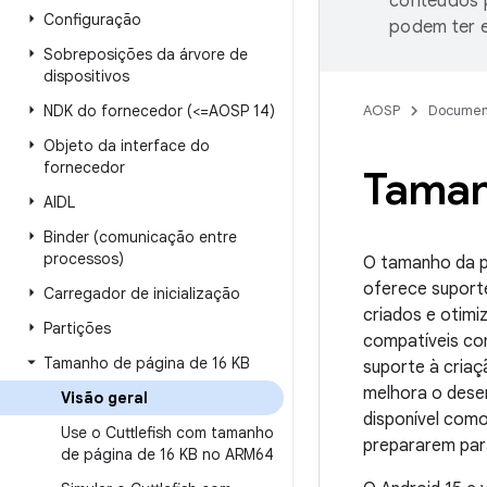
conteúdos p
Configuração
podem ter e
Sobreposições da árvore de
dispositivos
NDK do fornecedor (<=AOSP 14)
AOSP
Documen
Objeto da interface do
fornecedor
Taman
AIDL
Binder (comunicação entre
processos)
O tamanho da pá
oferece suporte
Carregador de inicialização
criados e otim
Partições
compatíveis co
Tamanho de página de 16 KB
suporte à cria
melhora o dese
Visão geral
disponível com
Use o Cuttlefish com tamanho
prepararem par
de página de 16 KB no ARM64