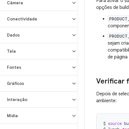
Para ativar o s
Câmera
opções de build
PRODUCT
Conectividade
component
Dados
PRODUCT
sejam cri
compatibi
Tela
de página
Fontes
Verificar 
Gráficos
Depois de selec
Interação
ambiente:
Mídia
$
source
bu