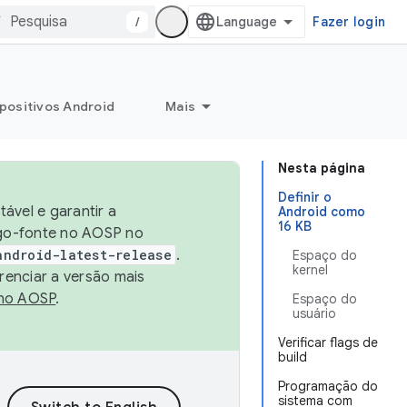
/
Fazer login
positivos Android
Mais
Nesta página
Definir o
ável e garantir a
Android como
16 KB
igo-fonte no AOSP no
android-latest-release
.
Espaço do
kernel
renciar a versão mais
no AOSP
.
Espaço do
usuário
Verificar flags de
build
Programação do
sistema com