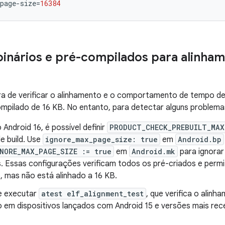
page-size
=
16384
 binários e pré-compilados para alinham
ra de verificar o alinhamento e o comportamento de tempo de
mpilado de 16 KB. No entanto, para detectar alguns problema
o Android 16, é possível definir
PRODUCT_CHECK_PREBUILT_MAX
e build. Use
ignore_max_page_size: true
em
Android.bp
NORE_MAX_PAGE_SIZE := true
em
Android.mk
para ignora
. Essas configurações verificam todos os pré-criados e per
, mas não está alinhado a 16 KB.
e executar
atest elf_alignment_test
, que verifica o alin
vo em dispositivos lançados com Android 15 e versões mais rec