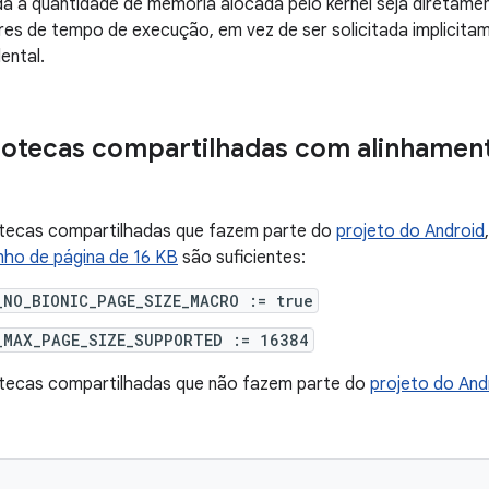
a a quantidade de memória alocada pelo kernel seja diretamen
res de tempo de execução, em vez de ser solicitada implicita
dental.
liotecas compartilhadas com alinhamen
iotecas compartilhadas que fazem parte do
projeto do Android
nho de página de 16 KB
são suficientes:
_NO_BIONIC_PAGE_SIZE_MACRO := true
_MAX_PAGE_SIZE_SUPPORTED := 16384
iotecas compartilhadas que não fazem parte do
projeto do And