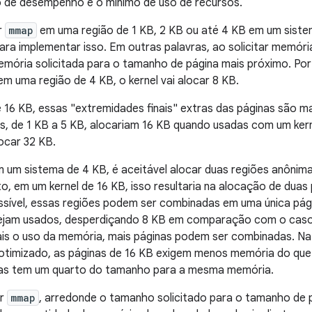
 de desempenho e o mínimo de uso de recursos.
r
mmap
em uma região de 1 KB, 2 KB ou até 4 KB em um sistem
ara implementar isso. Em outras palavras, ao solicitar memória
mória solicitada para o tamanho de página mais próximo. Po
em uma região de 4 KB, o kernel vai alocar 8 KB.
 16 KB, essas "extremidades finais" extras das páginas são m
, de 1 KB a 5 KB, alocariam 16 KB quando usadas com um kerne
locar 32 KB.
 um sistema de 4 KB, é aceitável alocar duas regiões anônima
o, em um kernel de 16 KB, isso resultaria na alocação de duas
ssível, essas regiões podem ser combinadas em uma única pági
ejam usados, desperdiçando 8 KB em comparação com o caso 
ais o uso da memória, mais páginas podem ser combinadas. Na
otimizado, as páginas de 16 KB exigem menos memória do que
nas tem um quarto do tamanho para a mesma memória.
ar
mmap
, arredonde o tamanho solicitado para o tamanho de p