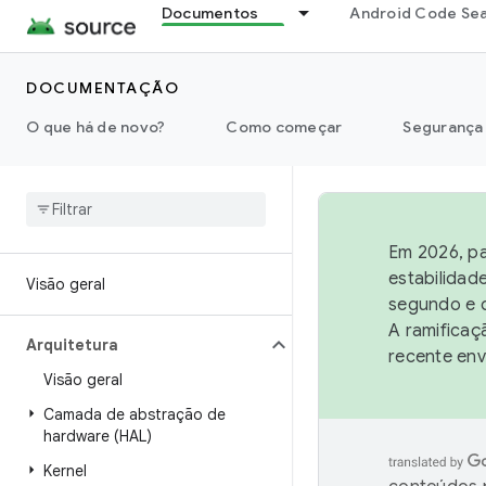
Documentos
Android Code Se
DOCUMENTAÇÃO
O que há de novo?
Como começar
Segurança
Em 2026, pa
estabilidad
Visão geral
segundo e q
A ramificaç
Arquitetura
recente env
Visão geral
Camada de abstração de
hardware (HAL)
Kernel