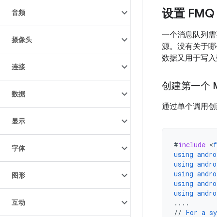
设置 FMQ
音频
一个消息队列
摄像头
源。没有关于哪
数据又用于写入
连接
创建第一个 M
数据
通过单个调用创
显示
#
include
<
字体
using
andro
using
andro
using
andro
图形
using
andro
using
andro
互动
....
//
For
a
sy