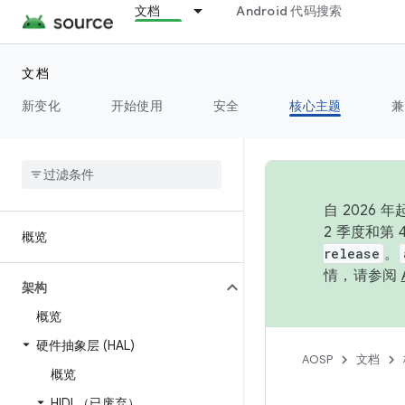
文档
Android 代码搜索
文档
新变化
开始使用
安全
核心主题
兼
自 202
2 季度和第
概览
release
。
情，请参阅
架构
概览
硬件抽象层 (HAL)
AOSP
文档
概览
HIDL（已废弃）