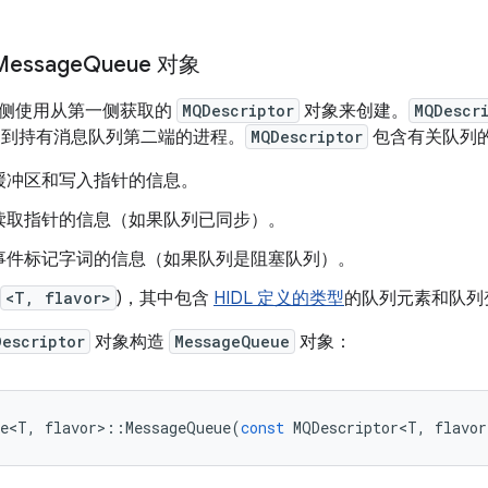
essage
Queue 对象
侧使用从第一侧获取的
MQDescriptor
对象来创建。
MQDescr
发送到持有消息队列第二端的进程。
MQDescriptor
包含有关队列
缓冲区和写入指针的信息。
读取指针的信息（如果队列已同步）。
事件标记字词的信息（如果队列是阻塞队列）。
<T, flavor>
)，其中包含
HIDL 定义的类型
的队列元素和队列
Descriptor
对象构造
MessageQueue
对象：
ue<T
,
flavor
>
::
MessageQueue
(
const
MQDescriptor<T
,
flavor