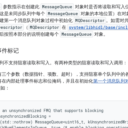
s
参数指示在创建此
MessageQueue
对象时是否将读取和写入位
这是未同步队列中每个
MessageQueue
对象的本地位置）在对
建第一个消息队列对象过程中初始化
MQDescriptor
。如需对
Descriptor
（
MQDescriptor
在
system/libhidl/base/incl
后按照本部分的说明创建每个
MessageQueue
对象。
事件标记
列不支持阻塞读取和写入。有两种类型的阻塞读取和写入调用：
有三个参数（数据指针、项数、超时），支持阻塞单个队列中的
将在内部处理事件标志和位掩码，并且在初始化
第一个消息队列
例如：
 an unsynchronized FMQ that supports blocking

synchronizedBlocking =

(std::nothrow) MessageQueue<uint16_t, kUnsynchronizedWri