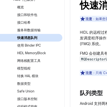
快速消
概览
接口和软件包
注意
：如果您需
接口哈希
服务和数据传输
HIDL 的远程
快速消息队列
发调度程序操作
(FMQ) 系统。
使用 Binder IPC
HIDL Memory
Block
FMQ 会创建具
MQDescriptor
网络栈配置工具
模型线程
注意
：只有 C+
转换 HAL 模块
数据类型
Safe Union
队列类型
接口版本控制
Android 支
代码样式指南