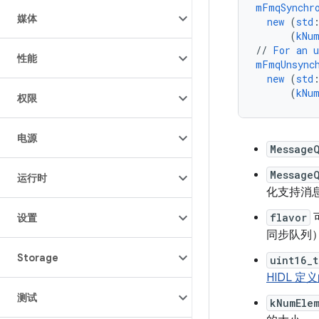
mFmqSynchr
媒体
new
(
std
(
kNu
//
For
an
u
性能
mFmqUnsync
new
(
std
(
kNu
权限
电源
Message
Message
运行时
化支持消
flavor
设置
同步队列
Storage
uint16_t
HIDL 定
测试
kNumEle