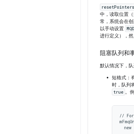
resetPointer
中，读取位置（
常，系统会在创
以手动设置
MQ
进行定义），然
阻塞队列和
默认情况下，队
短格式：
时，队列
true
。
// For
mFmqUn
  new 