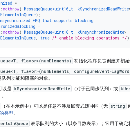
onized
=
::
nothrow
)
MessageQueue<uint16_t
,
kSynchronizedReadWrite
mElementsInQueue
);
nsynchronized
FMQ
that
supports
blocking
hronizedBlocking
=
::
nothrow
)
MessageQueue<uint16_t
,
kUnsynchronizedWrite
mElementsInQueue
,
true
/* enable blocking operations */
)
Queue<T, flavor>(numElements)
初始化程序负责创建并初始
Queue<T, flavor>(numElements, configureEventFlagWord
息队列功能和阻塞的对象。
可以是
kSynchronizedReadWrite
（对于已同步队列）或
kUn
）。
（在本示例中）可以是任意不涉及嵌套式缓冲区（无
string
义的类型
。
mentsInQueue
表示队列的大小（以条目数表示）；它用于确定