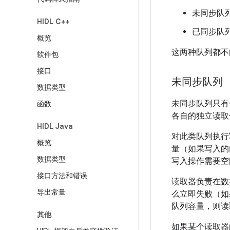
未同步队
HIDL C++
已同步队
概览
这两种队列都不
软件包
接口
未同步队列
数据类型
未同步队列只有
函数
各自的独立读取
HIDL Java
对此类队列执行
概览
量（如果写入的
数据类型
写入操作需要空
接口方法和错误
读取器负责在数
导出常量
么立即失败（如
队列容量，则读
其他
如果某个读取器