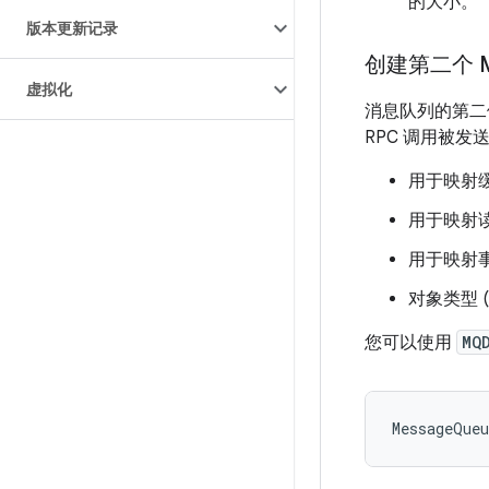
的大小。
版本更新记录
创建第二个 M
虚拟化
消息队列的第二
RPC 调用被
用于映射
用于映射
用于映射
对象类型 (
您可以使用
MQ
MessageQue