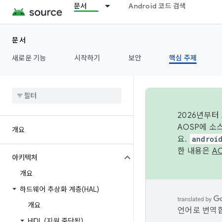
문서
Android 코드 검색
문서
새로운 기능
시작하기
보안
핵심 주제
2026년부터
AOSP에 소
개요
요.
androi
한 내용은
A
아키텍처
개요
하드웨어 추상화 계층(HAL)
개요
언어로 번역합
HIDL (지원 중단됨)