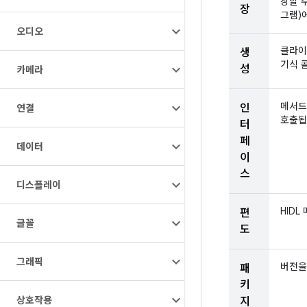
장할 
장
그램)
오디오
클라이
생
기식 
성
카메라
메서드
인
연결
호출됩
터
페
데이터
이
스
디스플레이
HID
편
글꼴
도
그래픽
버전을
패
키
상호작용
지