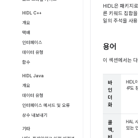
HIDL은 패키지
HIDL C++
른 키워드 집합을
일의 주석을 사용
개요
택배
인터페이스
용어
데이터 유형
이 섹션에서는 다
함수
HIDL Java
HID
바
개요
루
도 
인
데이터 유형
더
화
인터페이스 메서드 및 오류
상수 내보내기
HAL
콜
있는 
기타
백,
비