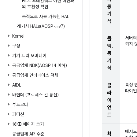
HIDL 프레임워크 이전 버전과
동
의 호환성 확인
기
동적으로 사용 가능한 HAL
식
레거시
HALs(
AOSP <=v7)
Kernel
서버의
콜
되지 
구성
백,
동
기기 트리 오버레이
기
공급업체
NDK(
AOSP 14 이하)
식
공급업체 인터페이스 객체
특정 
AIDL
클
라이언
라
바인더 (프로세스 간 통신)
이
부트로더
언
파티션
트
16KB 페이지 크기
메서드
확
공급업체 API 수준