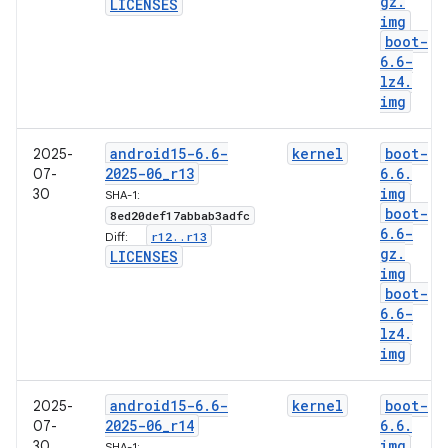
gz
.
LICENSES
img
boot-
6
.
6-
lz4
.
img
android15-6
.
6-
kernel
boot-
2025-
2025-06
_
r13
6
.
6
.
07-
img
30
SHA-1:
boot-
8ed20def17abbab3adfc
6
.
6-
r12
.
.
r13
Diff:
gz
.
LICENSES
img
boot-
6
.
6-
lz4
.
img
android15-6
.
6-
kernel
boot-
2025-
2025-06
_
r14
6
.
6
.
07-
img
30
SHA-1: