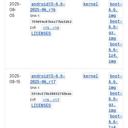
android15-6
.
6-
kernel
boot-
2025-
2025-06
_
r16
6
.
6
.
08-
img
05
SHA-1:
boot-
759894c87b6e77bb3262
6
.
6-
r15
.
.
r16
Diff:
gz
.
LICENSES
img
boot-
6
.
6-
lz4
.
img
android15-6
.
6-
kernel
boot-
2025-
2025-06
_
r17
6
.
6
.
08-15
img
SHA-1:
boot-
5910c573b38832743bde
6
.
6-
r16
.
.
r17
Diff:
gz
.
LICENSES
img
boot-
6
.
6-
lz4
.