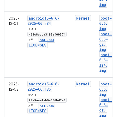
img
android15-6
.
6-
kernel
boot-
2025-
2025-06
_
r34
6
.
6
.
12-01
img
SHA-1:
boot-
463c8cdca3190a400374
6
.
6-
r33
.
.
r34
Diff:
gz
.
LICENSES
img
boot-
6
.
6-
lz4
.
img
android15-6
.
6-
kernel
boot-
2025-
2025-06
_
r35
6
.
6
.
12-02
img
SHA-1:
boot-
97a9aaefab9a856b42a6
6
.
6-
r34
.
.
r35
Diff:
gz
.
LICENSES
img