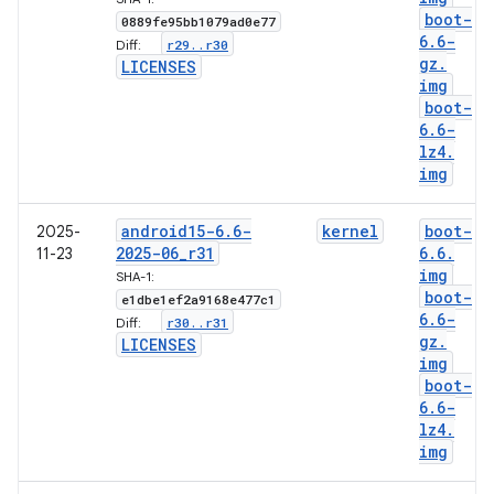
boot-
0889fe95bb1079ad0e77
6
.
6-
r29
.
.
r30
Diff:
gz
.
LICENSES
img
boot-
6
.
6-
lz4
.
img
android15-6
.
6-
kernel
boot-
2025-
2025-06
_
r31
6
.
6
.
11-23
img
SHA-1:
boot-
e1dbe1ef2a9168e477c1
6
.
6-
r30
.
.
r31
Diff:
gz
.
LICENSES
img
boot-
6
.
6-
lz4
.
img