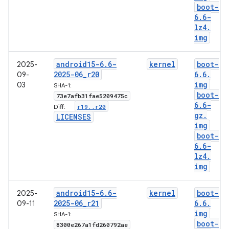
boot-
6
.
6-
lz4
.
img
android15-6
.
6-
kernel
boot-
2025-
2025-06
_
r20
6
.
6
.
09-
img
03
SHA-1:
boot-
73e7afb31fae5209475c
6
.
6-
r19
.
.
r20
Diff:
gz
.
LICENSES
img
boot-
6
.
6-
lz4
.
img
android15-6
.
6-
kernel
boot-
2025-
2025-06
_
r21
6
.
6
.
09-11
img
SHA-1:
boot-
8300e267a1fd260792ae