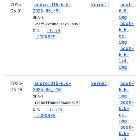
android15-6
.
6-
kernel
boot-
2025-
2025-05
_
r9
6
.
6
.
05-31
img
SHA-1:
boot-
7b1f522c80c811c59e05
6
.
6-
r8
.
.
r9
Diff:
gz
.
LICENSES
img
boot-
6
.
6-
lz4
.
img
android15-6
.
6-
kernel
boot-
2025-
2025-05
_
r10
6
.
6
.
06-18
img
SHA-1:
boot-
12156ff4de9596a5b31f
6
.
6-
r9
.
.
r10
Diff:
gz
.
LICENSES
img
boot-
6
.
6-
lz4
.