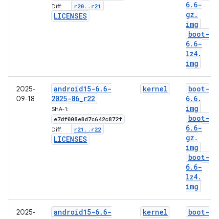
6
.
6-
r20
.
.
r21
Diff:
gz
.
LICENSES
img
boot-
6
.
6-
lz4
.
img
android15-6
.
6-
kernel
boot-
2025-
2025-06
_
r22
6
.
6
.
09-18
img
SHA-1:
boot-
e7df008e8d7c642c872f
6
.
6-
r21
.
.
r22
Diff:
gz
.
LICENSES
img
boot-
6
.
6-
lz4
.
img
android15-6
.
6-
kernel
boot-
2025-