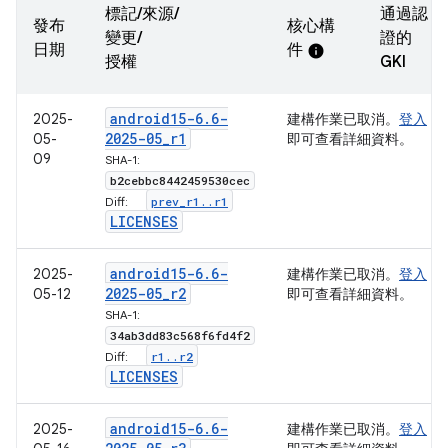
標記/來源/
通過認
發布
核心構
變更/
證的
日期
件
info
授權
GKI
android15-6
.
6-
2025-
建構作業已取消。
登入
2025-05
_
r1
05-
即可查看詳細資料。
09
SHA-1:
b2cebbc8442459530cec
prev
_
r1
.
.
r1
Diff:
LICENSES
android15-6
.
6-
2025-
建構作業已取消。
登入
2025-05
_
r2
05-12
即可查看詳細資料。
SHA-1:
34ab3dd83c568f6fd4f2
r1
.
.
r2
Diff:
LICENSES
android15-6
.
6-
2025-
建構作業已取消。
登入