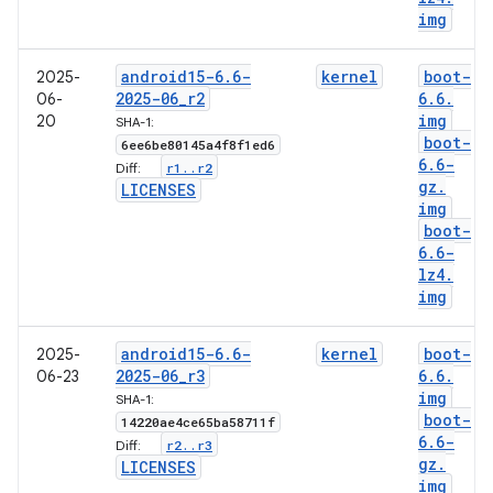
img
android15-6
.
6-
kernel
boot-
2025-
2025-06
_
r2
6
.
6
.
06-
img
20
SHA-1:
boot-
6ee6be80145a4f8f1ed6
6
.
6-
r1
.
.
r2
Diff:
gz
.
LICENSES
img
boot-
6
.
6-
lz4
.
img
android15-6
.
6-
kernel
boot-
2025-
2025-06
_
r3
6
.
6
.
06-23
img
SHA-1:
boot-
14220ae4ce65ba58711f
6
.
6-
r2
.
.
r3
Diff:
gz
.
LICENSES
img