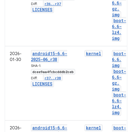
6
.
6-
r36
.
.
r37
Diff:
gz
.
LICENSES
img
boot-
6
.
6-
lz4
.
img
android15-6
.
6-
kernel
boot-
2026-
2025-06
_
r38
6
.
6
.
01-30
img
SHA-1:
boot-
dcee9aa4fcbcdddb2ceb
6
.
6-
r37
.
.
r38
Diff:
gz
.
LICENSES
img
boot-
6
.
6-
lz4
.
img
android15-6
.
6-
kernel
boot-
2026-