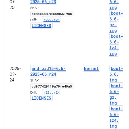
2025-06
_
r23
6
.
6
.
09-
img
20
SHA-1:
boot-
8e4be6b47e400d66198b
6
.
6-
r22
.
.
r23
Diff:
gz
.
LICENSES
img
boot-
6
.
6-
lz4
.
img
android15-6
.
6-
kernel
boot-
2025-
2025-06
_
r24
6
.
6
.
09-
img
24
SHA-1:
boot-
cd977429119a79fe49a5
6
.
6-
r23
.
.
r24
Diff:
gz
.
LICENSES
img
boot-
6
.
6-
lz4
.
img