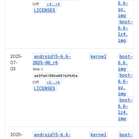
6
.
6-
r4
.
.
r5
Diff:
gz
.
LICENSES
img
boot-
6
.
6-
lz4
.
img
android15-6
.
6-
kernel
boot-
2025-
2025-06
_
r6
6
.
6
.
07-
img
03
SHA-1:
boot-
ad2fa61886a807a39d5a
6
.
6-
r5
.
.
r6
Diff:
gz
.
LICENSES
img
boot-
6
.
6-
lz4
.
img
android15-6
.
6-
kernel
boot-
2025-