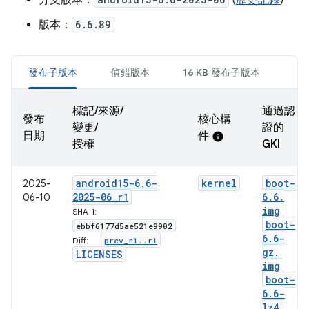
分支版本：
(
歷史記錄
)
版本：
6.6.89
發布子版本
偵錯版本
16 KB 發布子版本
標記/來源/
通過認
發布
核心構
變更/
證的
日期
件
info
授權
GKI
android15-6
.
6-
kernel
boot-
2025-
2025-06
_
r1
6
.
6
.
06-10
img
SHA-1:
boot-
ebbf6177d5ae521e9902
6
.
6-
prev
_
r1
.
.
r1
Diff:
gz
.
LICENSES
img
boot-
6
.
6-
lz4
.