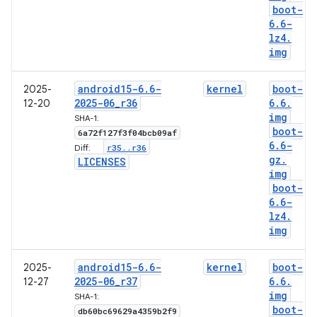
boot-
6
.
6-
lz4
.
img
android15-6
.
6-
kernel
boot-
2025-
2025-06
_
r36
6
.
6
.
12-20
img
SHA-1:
boot-
6a72f127f3f04bcb09af
6
.
6-
r35
.
.
r36
Diff:
gz
.
LICENSES
img
boot-
6
.
6-
lz4
.
img
android15-6
.
6-
kernel
boot-
2025-
2025-06
_
r37
6
.
6
.
12-27
img
SHA-1:
boot-
db60bc69629a4359b2f9