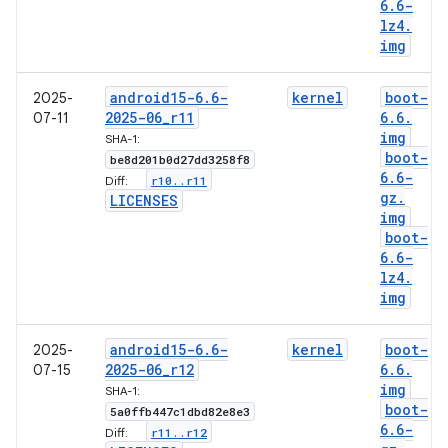
6
.
6-
lz4
.
img
android15-6
.
6-
kernel
boot-
2025-
2025-06
_
r11
6
.
6
.
07-11
img
SHA-1:
boot-
be8d201b0d27dd3258f8
6
.
6-
r10
.
.
r11
Diff:
gz
.
LICENSES
img
boot-
6
.
6-
lz4
.
img
android15-6
.
6-
kernel
boot-
2025-
2025-06
_
r12
6
.
6
.
07-15
img
SHA-1:
boot-
5a0ffb447c1dbd82e8e3
6
.
6-
r11
.
.
r12
Diff: