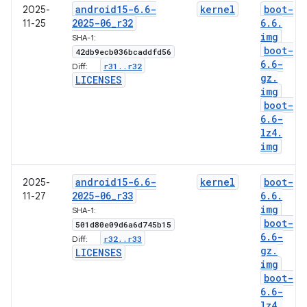
android15-6
.
6-
kernel
boot-
2025-
2025-06
_
r32
6
.
6
.
11-25
img
SHA-1:
boot-
42db9ecb036bcaddfd56
6
.
6-
r31
.
.
r32
Diff:
gz
.
LICENSES
img
boot-
6
.
6-
lz4
.
img
android15-6
.
6-
kernel
boot-
2025-
2025-06
_
r33
6
.
6
.
11-27
img
SHA-1:
boot-
501d80e09d6a6d745b15
6
.
6-
r32
.
.
r33
Diff:
gz
.
LICENSES
img
boot-
6
.
6-
lz4
.