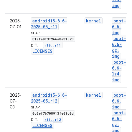
img
android15-6
.
6-
kernel
boot-
2025-
2025-05
_
r11
6
.
6
.
07-01
img
SHA-1:
boot-
b19fa0f3f266a8a31523
6
.
6-
r10
.
.
r11
Diff:
gz
.
LICENSES
img
boot-
6
.
6-
lz4
.
img
android15-6
.
6-
kernel
boot-
2025-
2025-05
_
r12
6
.
6
.
07-
img
03
SHA-1:
boot-
0c6ef76708913fe61c0d
6
.
6-
r11
.
.
r12
Diff:
gz
.
LICENSES
img