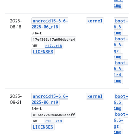
img
android15-6
.
6-
kernel
boot-
2025-
2025-06
_
r18
6
.
6
.
08-18
img
SHA-1:
boot-
17e4366b17a656dbd4a4
6
.
6-
r17
.
.
r18
Diff:
gz
.
LICENSES
img
boot-
6
.
6-
lz4
.
img
android15-6
.
6-
kernel
boot-
2025-
2025-06
_
r19
6
.
6
.
08-21
img
SHA-1:
boot-
c173c724983e352aeaff
6
.
6-
r18
.
.
r19
Diff:
gz
.
LICENSES
img