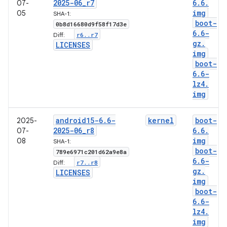
2025-06
_
r7
6
.
6
.
07-
img
05
SHA-1:
boot-
0b8d16680d9f58f17d3e
6
.
6-
r6
.
.
r7
Diff:
gz
.
LICENSES
img
boot-
6
.
6-
lz4
.
img
android15-6
.
6-
kernel
boot-
2025-
2025-06
_
r8
6
.
6
.
07-
img
08
SHA-1:
boot-
789e6971c201d62a9e8a
6
.
6-
r7
.
.
r8
Diff:
gz
.
LICENSES
img
boot-
6
.
6-
lz4
.
img