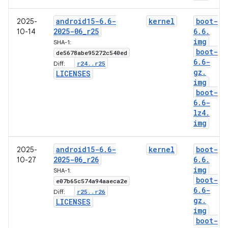
android15-6
.
6-
kernel
boot-
2025-
2025-06
_
r25
6
.
6
.
10-14
img
SHA-1:
boot-
de5678abe95272c540ed
6
.
6-
r24
.
.
r25
Diff:
gz
.
LICENSES
img
boot-
6
.
6-
lz4
.
img
android15-6
.
6-
kernel
boot-
2025-
2025-06
_
r26
6
.
6
.
10-27
img
SHA-1:
boot-
e07b65c574a94aaeca2e
6
.
6-
r25
.
.
r26
Diff:
gz
.
LICENSES
img
boot-