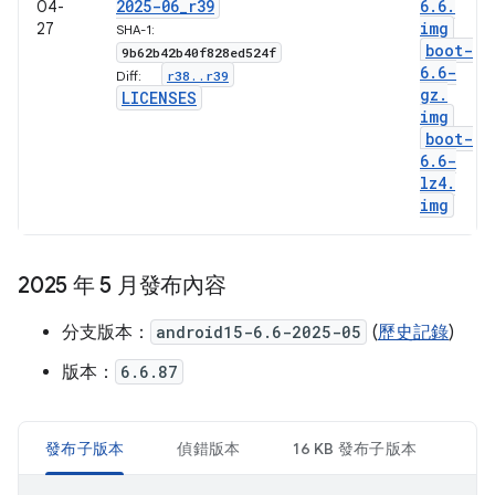
2025-06
_
r39
6
.
6
.
04-
img
27
SHA-1:
boot-
9b62b42b40f828ed524f
6
.
6-
r38
.
.
r39
Diff:
gz
.
LICENSES
img
boot-
6
.
6-
lz4
.
img
2025 年 5 月發布內容
分支版本：
android15-6.6-2025-05
(
歷史記錄
)
版本：
6.6.87
發布子版本
偵錯版本
16 KB 發布子版本