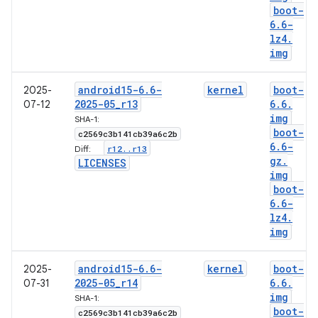
boot-
6
.
6-
lz4
.
img
android15-6
.
6-
kernel
boot-
2025-
2025-05
_
r13
6
.
6
.
07-12
img
SHA-1:
boot-
c2569c3b141cb39a6c2b
6
.
6-
r12
.
.
r13
Diff:
gz
.
LICENSES
img
boot-
6
.
6-
lz4
.
img
android15-6
.
6-
kernel
boot-
2025-
2025-05
_
r14
6
.
6
.
07-31
img
SHA-1:
boot-
c2569c3b141cb39a6c2b