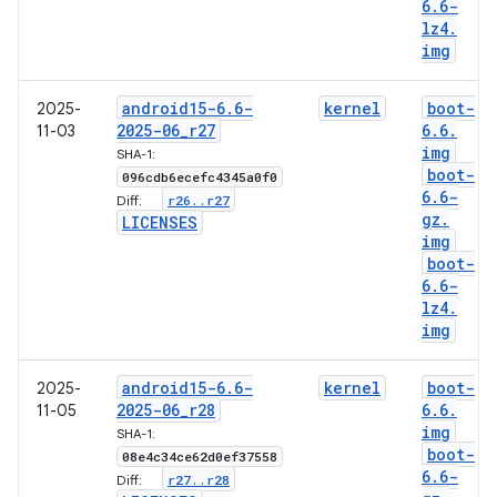
6
.
6-
lz4
.
img
android15-6
.
6-
kernel
boot-
2025-
2025-06
_
r27
6
.
6
.
11-03
img
SHA-1:
boot-
096cdb6ecefc4345a0f0
6
.
6-
r26
.
.
r27
Diff:
gz
.
LICENSES
img
boot-
6
.
6-
lz4
.
img
android15-6
.
6-
kernel
boot-
2025-
2025-06
_
r28
6
.
6
.
11-05
img
SHA-1:
boot-
08e4c34ce62d0ef37558
6
.
6-
r27
.
.
r28
Diff: