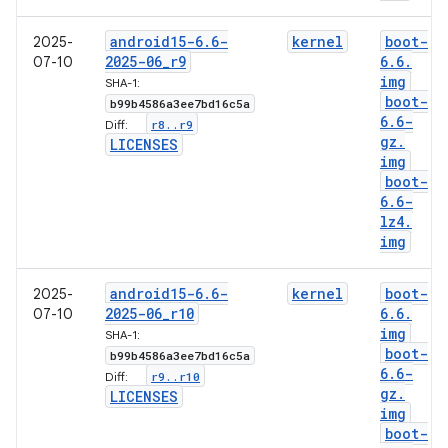
android15-6
.
6-
kernel
boot-
2025-
2025-06
_
r9
6
.
6
.
07-10
img
SHA-1:
boot-
b99b4586a3ee7bd16c5a
6
.
6-
r8
.
.
r9
Diff:
gz
.
LICENSES
img
boot-
6
.
6-
lz4
.
img
android15-6
.
6-
kernel
boot-
2025-
2025-06
_
r10
6
.
6
.
07-10
img
SHA-1:
boot-
b99b4586a3ee7bd16c5a
6
.
6-
r9
.
.
r10
Diff:
gz
.
LICENSES
img
boot-