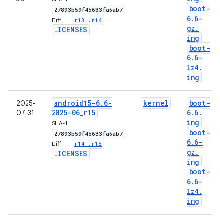
boot-
27893b59f45633fa6ab7
6
.
6-
r13
.
.
r14
Diff:
gz
.
LICENSES
img
boot-
6
.
6-
lz4
.
img
android15-6
.
6-
kernel
boot-
2025-
2025-06
_
r15
6
.
6
.
07-31
img
SHA-1:
boot-
27893b59f45633fa6ab7
6
.
6-
r14
.
.
r15
Diff:
gz
.
LICENSES
img
boot-
6
.
6-
lz4
.
img