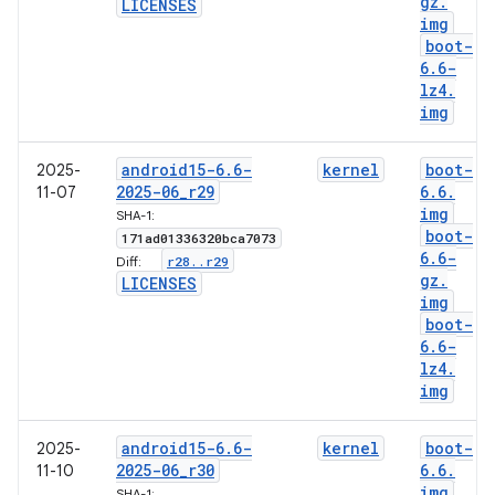
gz
.
LICENSES
img
boot-
6
.
6-
lz4
.
img
android15-6
.
6-
kernel
boot-
2025-
2025-06
_
r29
6
.
6
.
11-07
img
SHA-1:
boot-
171ad01336320bca7073
6
.
6-
r28
.
.
r29
Diff:
gz
.
LICENSES
img
boot-
6
.
6-
lz4
.
img
android15-6
.
6-
kernel
boot-
2025-
2025-06
_
r30
6
.
6
.
11-10
img
SHA-1: