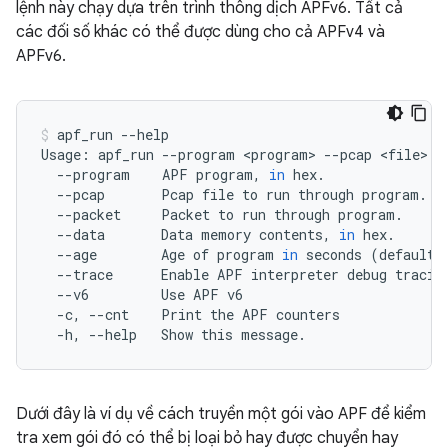
lệnh này chạy dựa trên trình thông dịch APFv6. Tất cả
các đối số khác có thể được dùng cho cả APFv4 và
APFv6.
apf_run
--help

Usage:
apf_run
--program
<program>
--pcap
<file>
|
-
--program
APF
program,
in
--pcap
Pcap
file
to
run
through
--packet
Packet
to
run
through
--data
Data
memory
contents,
in
--age
Age
of
program
in
seconds
(
default:
--trace
Enable
APF
interpreter
debug
--v6
Use
APF
-c,
--cnt
Print
the
APF
-h,
--help
Show
this
message.
Dưới đây là ví dụ về cách truyền một gói vào APF để kiểm
tra xem gói đó có thể bị loại bỏ hay được chuyển hay