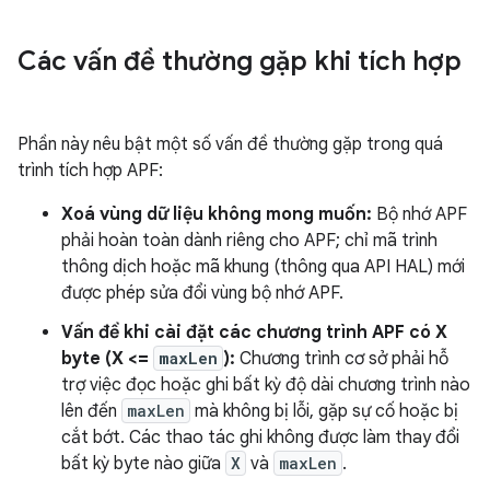
Các vấn đề thường gặp khi tích hợp
Phần này nêu bật một số vấn đề thường gặp trong quá
trình tích hợp APF:
Xoá vùng dữ liệu không mong muốn:
Bộ nhớ APF
phải hoàn toàn dành riêng cho APF; chỉ mã trình
thông dịch hoặc mã khung (thông qua API HAL) mới
được phép sửa đổi vùng bộ nhớ APF.
Vấn đề khi cài đặt các chương trình APF có X
byte (X <=
maxLen
):
Chương trình cơ sở phải hỗ
trợ việc đọc hoặc ghi bất kỳ độ dài chương trình nào
lên đến
maxLen
mà không bị lỗi, gặp sự cố hoặc bị
cắt bớt. Các thao tác ghi không được làm thay đổi
bất kỳ byte nào giữa
X
và
maxLen
.