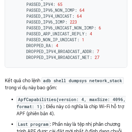
PASSED_IPV4:
65
PASSED_IPV6_NON_ICMP:
64
PASSED_IPV4_UNICAST:
64
PASSED_IPV6_ICMP:
223
PASSED_IPV6_UNICAST_NON_ICMP:
6
PASSED_ARP_UNICAST_REPLY:
4
PASSED_NON_IP_UNICAST:
1
DROPPED_RA:
4
DROPPED_IPV4_BROADCAST_ADDR:
7
DROPPED_IPV4_BROADCAST_NET:
27
Kết quả cho lệnh
adb shell dumpsys network_stack
trong ví dụ này bao gồm:
ApfCapabilities{version: 4, maxSize: 4096,
format: 1}
: Điều này có nghĩa là chip Wi-Fi hỗ trợ
APF (phiên bản 4).
Last program
: Phần này là tệp nhị phân chương
trình APF được cài đặt mới nhất ở định dạng chuỗi