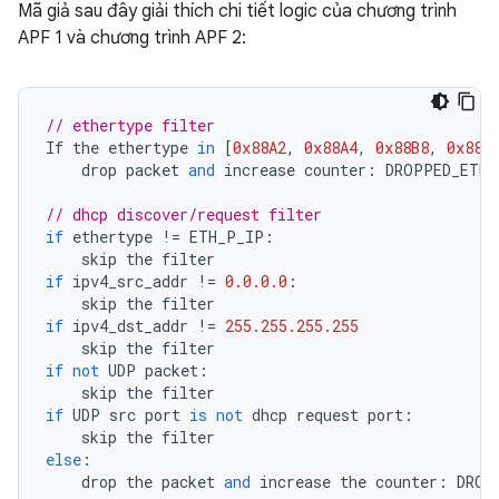
Mã giả sau đây giải thích chi tiết logic của chương trình
APF 1 và chương trình APF 2:
// ethertype filter
If
the
ethertype
in
[
0x88A2
,
0x88A4
,
0x88B8
,
0x88C
drop
packet
and
increase
counter
:
DROPPED_ETHE
// dhcp discover/request filter
if
ethertype
!=
ETH_P_IP
:
skip
the
filter
if
ipv4_src_addr
!=
0.0.0.0
:
skip
the
filter
if
ipv4_dst_addr
!=
255.255.255.255
skip
the
filter
if
not
UDP
packet
:
skip
the
filter
if
UDP
src
port
is
not
dhcp
request
port
:
skip
the
filter
else
:
drop
the
packet
and
increase
the
counter
:
DROP