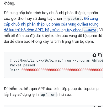
không.
Để cung cấp bản trình bày chuỗi nhị phân thập lục phân
của gói thô, hãy sử dụng tuỳ chọn
--packet
.
Để cung
cấp chuỗi nhị phân thập lục phân của vùng dữ liệu (dùng
để lưu trữ bộ đếm APF), hãy sử dụng tuỳ chọn
--data
.
Vì
mỗi bộ đếm có độ dài 4 byte, nên các vùng dữ liệu phải đủ
dài để đảm bảo không xảy ra tình trạng tràn bộ đệm.
out/host/linux-x86/bin/apf_run
--program
6bfcb03
Packet
passed

Data:
00000000000000000000000000000000000000000000
Để kiểm tra kết quả APF dựa trên tệp pcap do tcpdump
lấy, hãy sử dụng lệnh
apf_run
như sau: