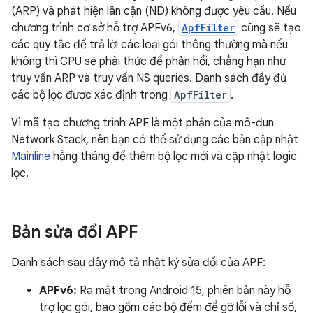
(ARP) và phát hiện lân cận (ND) không được yêu cầu. Nếu
chương trình cơ sở hỗ trợ APFv6,
ApfFilter
cũng sẽ tạo
các quy tắc để trả lời các loại gói thông thường mà nếu
không thì CPU sẽ phải thức để phản hồi, chẳng hạn như
truy vấn ARP và truy vấn NS queries. Danh sách đầy đủ
các bộ lọc được xác định trong
ApfFilter
.
Vì mã tạo chương trình APF là một phần của mô-đun
Network Stack, nên bạn có thể sử dụng các bản cập nhật
Mainline
hằng tháng để thêm bộ lọc mới và cập nhật logic
lọc.
Bản sửa đổi APF
Danh sách sau đây mô tả nhật ký sửa đổi của APF:
APFv6:
Ra mắt trong Android 15, phiên bản này hỗ
trợ lọc gói, bao gồm các bộ đếm để gỡ lỗi và chỉ số,