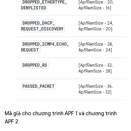
DROPPED
_
ETHERTYPE
_
[ApfRamSize - 20,
DENYLISTED
ApfRamSize - 16]
DROPPED
_
DHCP
_
[ApfRamSize - 24,
REQUEST
_
DISCOVERY
ApfRamSize - 20]
DROPPED
_
ICMP4
_
ECHO
_
[ApfRamSize - 28,
REQUEST
ApfRamSize - 24]
DROPPED
_
RS
[ApfRamSize - 32,
ApfRamSize - 28]
PASSED
_
PACKET
[ApfRamSize - 36,
ApfRamSize - 32]
Mã giả cho chương trình APF 1 và chương trình
APF 2