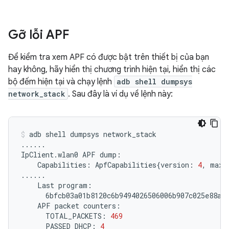
Gỡ lỗi APF
Để kiểm tra xem APF có được bật trên thiết bị của bạn
hay không, hãy hiển thị chương trình hiện tại, hiển thị các
bộ đếm hiện tại và chạy lệnh
adb shell dumpsys
network_stack
. Sau đây là ví dụ về lệnh này:
adb
shell
dumpsys
network_stack

......

IpClient.wlan0
APF
Capabilities:
ApfCapabilities
{
version:
4
,
maxS
Last
APF
packet
TOTAL_PACKETS:
469
PASSED_DHCP:
4