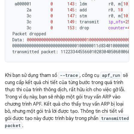
a000001
0
143
:
ldm
r0,
m
[
10
]
2a
0
145
:
add
r0,
18
3c
0
147
:
stm
r0,
m
[
10
]
3c
0
149
:
transmit
ip_ofs
=
255
3c
0
153
:
drop
counter
=
47
Packet
dropped

Data:
00000000000000000000000001000000000000000000
000000000000000000000000000100000011d83401000000000
transmitted
packet:
112233445566010203040506080600
Khi bạn sử dụng tham số
--trace
, công cụ
apf_run
sẽ
cung cấp kết quả chi tiết của từng bước trong quá trình
thực thi của trình thông dịch, rất hữu ích cho việc gỡ lỗi.
Trong ví dụ này, bạn sẽ nhập một gói truy vấn ARP vào
chương trình APF. Kết quả cho thấy truy vấn ARP bị loại
bỏ, nhưng một gói trả lời được tạo. Thông tin chi tiết về
gói được tạo này được trình bày trong phần
transmitted
packet
.