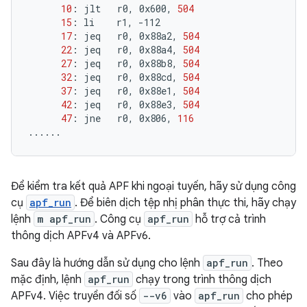
10
:
jlt
r0,
0x600,
504
15
:
li
r1,
17
:
jeq
r0,
0x88a2,
504
22
:
jeq
r0,
0x88a4,
504
27
:
jeq
r0,
0x88b8,
504
32
:
jeq
r0,
0x88cd,
504
37
:
jeq
r0,
0x88e1,
504
42
:
jeq
r0,
0x88e3,
504
47
:
jne
r0,
0x806,
116
......
Để kiểm tra kết quả APF khi ngoại tuyến, hãy sử dụng công
cụ
apf_run
. Để biên dịch tệp nhị phân thực thi, hãy chạy
lệnh
m apf_run
. Công cụ
apf_run
hỗ trợ cả trình
thông dịch APFv4 và APFv6.
Sau đây là hướng dẫn sử dụng cho lệnh
apf_run
. Theo
mặc định, lệnh
apf_run
chạy trong trình thông dịch
APFv4. Việc truyền đối số
--v6
vào
apf_run
cho phép