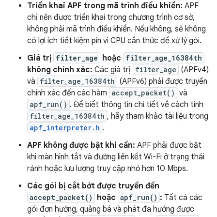
Triển khai APF trong mã trình điều khiển:
APF
chỉ nên được triển khai trong chương trình cơ sở,
không phải mã trình điều khiển. Nếu không, sẽ không
có lợi ích tiết kiệm pin vì CPU cần thức để xử lý gói.
Giá trị
filter_age
hoặc
filter_age_16384th
không chính xác:
Các giá trị
filter_age
(APFv4)
và
filter_age_16384th
(APFv6) phải được truyền
chính xác đến các hàm
accept_packet()
và
apf_run()
. Để biết thông tin chi tiết về cách tính
filter_age_16384th
, hãy tham khảo tài liệu trong
apf_interpreter.h
.
APF không được bật khi cần:
APF phải được bật
khi màn hình tắt và đường liên kết Wi-Fi ở trạng thái
rảnh hoặc lưu lượng truy cập nhỏ hơn 10 Mbps.
Các gói bị cắt bớt được truyền đến
accept_packet()
hoặc
apf_run()
:
Tất cả các
gói đơn hướng, quảng bá và phát đa hướng được