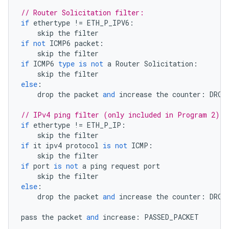
// Router Solicitation filter:
if
ethertype
!=
ETH_P_IPV6
:
skip
the
filter
if
not
ICMP6
packet
:
skip
the
filter
if
ICMP6
type
is
not
a
Router
Solicitation
:
skip
the
filter
else
:
drop
the
packet
and
increase
the
counter
:
DROP
// IPv4 ping filter (only included in Program 2)
if
ethertype
!=
ETH_P_IP
:
skip
the
filter
if
it
ipv4
protocol
is
not
ICMP
:
skip
the
filter
if
port
is
not
a
ping
request
port
skip
the
filter
else
:
drop
the
packet
and
increase
the
counter
:
DROP
pass
the
packet
and
increase
:
PASSED_PACKET