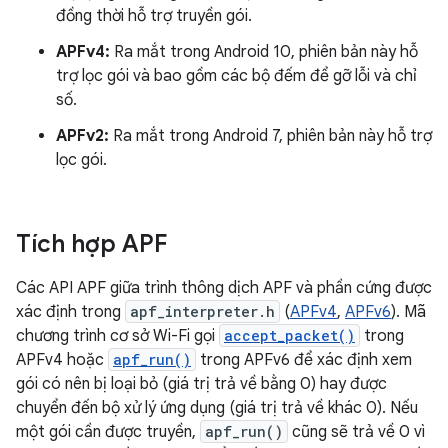
đồng thời hỗ trợ truyền gói.
APFv4:
Ra mắt trong Android 10, phiên bản này hỗ
trợ lọc gói và bao gồm các bộ đếm để gỡ lỗi và chỉ
số.
APFv2:
Ra mắt trong Android 7, phiên bản này hỗ trợ
lọc gói.
Tích hợp APF
Các API APF giữa trình thông dịch APF và phần cứng được
xác định trong
apf_interpreter.h
(
APFv4
,
APFv6
). Mã
chương trình cơ sở Wi-Fi gọi
accept_packet()
trong
APFv4 hoặc
apf_run()
trong APFv6 để xác định xem
gói có nên bị loại bỏ (giá trị trả về bằng 0) hay được
chuyển đến bộ xử lý ứng dụng (giá trị trả về khác 0). Nếu
một gói cần được truyền,
apf_run()
cũng sẽ trả về 0 vì