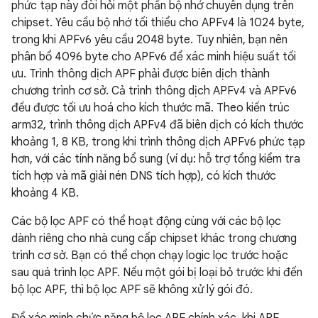
phức tạp này đòi hỏi một phần bộ nhớ chuyên dụng trên
chipset. Yêu cầu bộ nhớ tối thiểu cho APFv4 là 1024 byte,
trong khi APFv6 yêu cầu 2048 byte. Tuy nhiên, bạn nên
phân bổ 4096 byte cho APFv6 để xác minh hiệu suất tối
ưu. Trình thông dịch APF phải được biên dịch thành
chương trình cơ sở. Cả trình thông dịch APFv4 và APFv6
đều được tối ưu hoá cho kích thước mã. Theo kiến trúc
arm32, trình thông dịch APFv4 đã biên dịch có kích thước
khoảng 1, 8 KB, trong khi trình thông dịch APFv6 phức tạp
hơn, với các tính năng bổ sung (ví dụ: hỗ trợ tổng kiểm tra
tích hợp và mã giải nén DNS tích hợp), có kích thước
khoảng 4 KB.
Các bộ lọc APF có thể hoạt động cùng với các bộ lọc
dành riêng cho nhà cung cấp chipset khác trong chương
trình cơ sở. Bạn có thể chọn chạy logic lọc trước hoặc
sau quá trình lọc APF. Nếu một gói bị loại bỏ trước khi đến
bộ lọc APF, thì bộ lọc APF sẽ không xử lý gói đó.