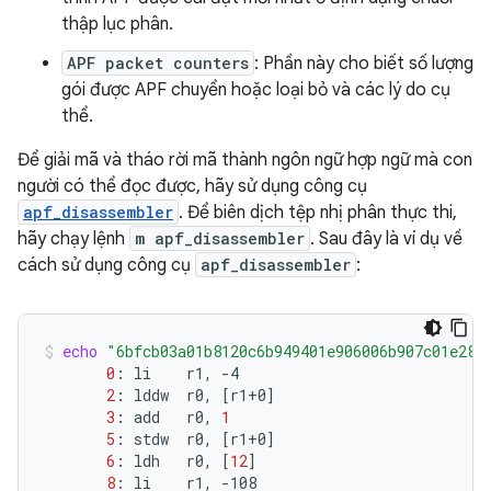
thập lục phân.
APF packet counters
: Phần này cho biết số lượng
gói được APF chuyển hoặc loại bỏ và các lý do cụ
thể.
Để giải mã và tháo rời mã thành ngôn ngữ hợp ngữ mà con
người có thể đọc được, hãy sử dụng công cụ
apf_disassembler
. Để biên dịch tệp nhị phân thực thi,
hãy chạy lệnh
m apf_disassembler
. Sau đây là ví dụ về
cách sử dụng công cụ
apf_disassembler
:
echo
"6bfcb03a01b8120c6b949401e906006b907c01e288
0
:
li
r1,
2
:
lddw
r0,
[
r1+0
]
3
:
add
r0,
1
5
:
stdw
r0,
[
r1+0
]
6
:
ldh
r0,
[
12
]
8
:
li
r1,