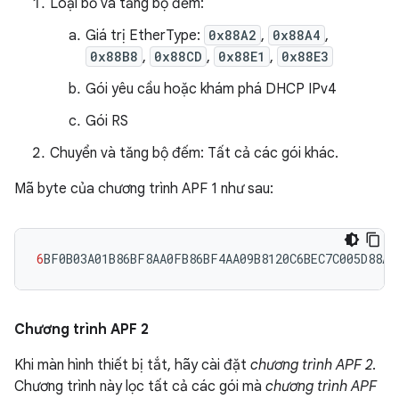
Loại bỏ và tăng bộ đếm:
Giá trị EtherType:
0x88A2
,
0x88A4
,
0x88B8
,
0x88CD
,
0x88E1
,
0x88E3
Gói yêu cầu hoặc khám phá DHCP IPv4
Gói RS
Chuyển và tăng bộ đếm: Tất cả các gói khác.
Mã byte của chương trình APF 1 như sau:
6
BF0B03A01B86BF8AA0FB86BF4AA09B8120C6BEC7C005D88A2
Chương trình APF 2
Khi màn hình thiết bị tắt, hãy cài đặt
chương trình APF 2
.
Chương trình này lọc tất cả các gói mà
chương trình APF