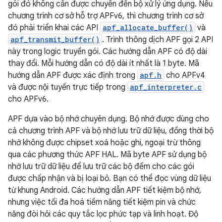
gói đó không cần được chuyển đến bộ xử lý ứng dụng. Nếu
chương trình cơ sở hỗ trợ APFv6, thì chương trình cơ sở
đó phải triển khai các API
apf_allocate_buffer()
và
apf_transmit_buffer()
. Trình thông dịch APF gọi 2 API
này trong logic truyền gói. Các hướng dẫn APF có độ dài
thay đổi. Mỗi hướng dẫn có độ dài ít nhất là 1 byte. Mã
hướng dẫn APF được xác định trong
apf.h
cho APFv4
và được nội tuyến trực tiếp trong
apf_interpreter.c
cho APFv6.
APF dựa vào bộ nhớ chuyên dụng. Bộ nhớ được dùng cho
cả chương trình APF và bộ nhớ lưu trữ dữ liệu, đồng thời bộ
nhớ không được chipset xoá hoặc ghi, ngoại trừ thông
qua các phương thức APF HAL. Mã byte APF sử dụng bộ
nhớ lưu trữ dữ liệu để lưu trữ các bộ đếm cho các gói
được chấp nhận và bị loại bỏ. Bạn có thể đọc vùng dữ liệu
từ khung Android. Các hướng dẫn APF tiết kiệm bộ nhớ,
nhưng việc tối đa hoá tiềm năng tiết kiệm pin và chức
năng đòi hỏi các quy tắc lọc phức tạp và linh hoạt. Độ