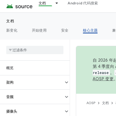
文档
Android 代码搜索
文档
新变化
开始使用
安全
核心主题
兼
自 2026
第 4 季度
概览
release
。
AOSP 变更
架构
音频
AOSP
文档
摄像头