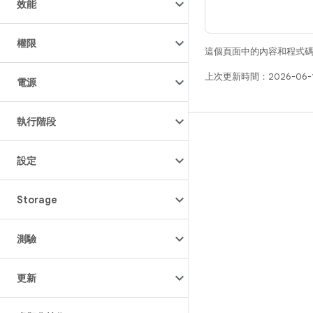
效能
權限
這個頁面中的內容和程式
上次更新時間：2026-06-
電源
執行階段
版本
Android 程式庫
設定
相關規定
Storage
下載程式碼
預覽二進位檔
測驗
原廠映像檔
驅動程式二進位檔
更新