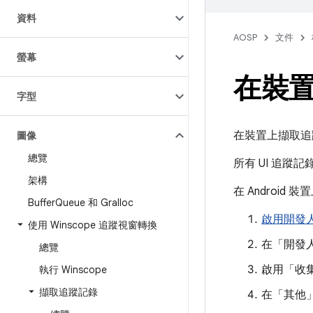
資料
AOSP
文件
螢幕
在裝
字型
在裝置上擷取追
圖像
總覽
所有 UI 追蹤
架構
在 Android 裝
Buffer
Queue 和 Gralloc
啟用開發
使用 Winscope 追蹤視窗轉換
在「開發
總覽
啟用「收集 
執行 Winscope
擷取追蹤記錄
在「其他