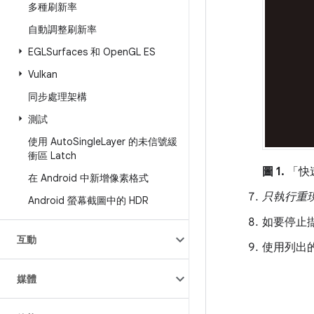
多種刷新率
自動調整刷新率
EGLSurfaces 和 Open
GL ES
Vulkan
同步處理架構
測試
使用 Auto
Single
Layer 的未信號緩
衝區 Latch
圖 1.
「快
在 Android 中新增像素格式
只執行重
Android 螢幕截圖中的 HDR
如要停止
互動
使用列出的
媒體