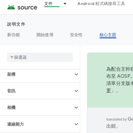
文件
Android 程式碼搜尋工具
說明文件
新功能
開始使用
安全性
核心主題
總覽
為配合主幹穩
架構
布至 AOS
清單分支版本
更
」。
音訊
相機
連線能力
出錯。