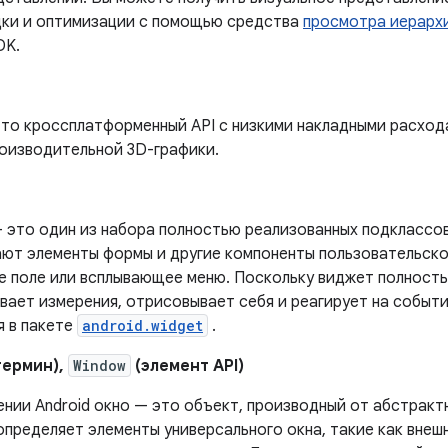
дки и оптимизации с помощью средства
просмотра иерарх
DK.
то кроссплатформенный API с низкими накладными расход
оизводительной 3D-графики.
 это один из набора полностью реализованных подклассов
ют элементы формы и другие компоненты пользовательског
е поле или всплывающее меню. Поскольку виджет полность
вает измерения, отрисовывает себя и реагирует на событи
я в пакете
android.widget
.
термин),
Window
(элемент API)
ении Android окно — это объект, производный от абстракт
пределяет элементы универсального окна, такие как внешн