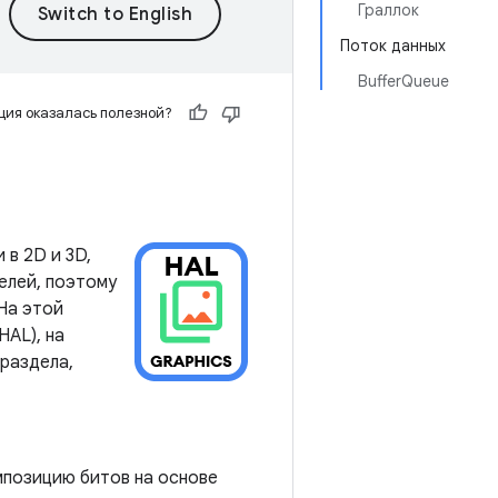
Граллок
Поток данных
BufferQueue
ия оказалась полезной?
 в 2D и 3D,
елей, поэтому
На этой
HAL), на
раздела,
мпозицию битов на основе