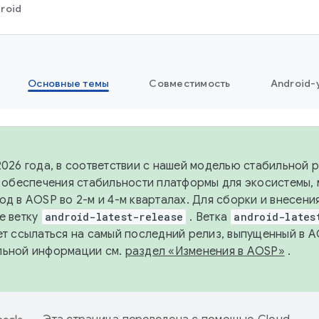
roid
Основные темы
Совместимость
Android-
2026 года, в соответствии с нашей моделью стабильной
я обеспечения стабильности платформы для экосистемы,
од в AOSP во 2-м и 4-м кварталах. Для сборки и внесени
е ветку
android-latest-release
. Ветка
android-lates
ет ссылаться на самый последний релиз, выпущенный в A
льной информации см.
раздел «Изменения в AOSP»
.