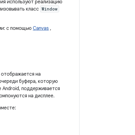
вия используют реализацию
ализовывать класс
Window
ми: с помощью
Canvas
,
ё отображается на
очереди буфера, которую
е Android, поддерживается
компонуются на дисплее.
вместе: