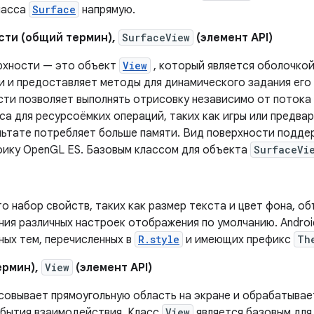
ласса
Surface
напрямую.
сти (общий термин),
SurfaceView
(элемент API)
рхности — это объект
View
, который является оболочко
и и предоставляет методы для динамического задания его
сти позволяет выполнять отрисовку независимо от потока
са для ресурсоёмких операций, таких как игры или предва
льтате потребляет больше памяти. Вид поверхности подде
афику OpenGL ES. Базовым классом для объекта
SurfaceVi
о набор свойств, таких как размер текста и цвет фона, о
ния различных настроек отображения по умолчанию. Andro
ных тем, перечисленных в
R.style
и имеющих префикс
Th
ермин),
View
(элемент API)
совывает прямоугольную область на экране и обрабатывает
обытия взаимодействия. Класс
View
является базовым для