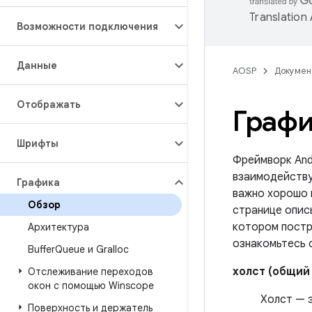
Translation
Возможности подключения
Данные
AOSP
Докумен
Отображать
Графи
Шрифты
Фреймворк Andr
взаимодейству
Графика
важно хорошо 
Обзор
странице опис
котором постр
Архитектура
ознакомьтесь 
Buffer
Queue и Gralloc
холст (общий
Отслеживание переходов
окон с помощью Winscope
Холст — 
Поверхность и держатель