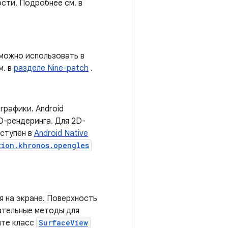
сти. Подробнее см. в
 можно использовать в
м. в
разделе Nine-patch
.
графики. Android
D-рендеринга. Для 2D-
оступен в
Android Native
tion.khronos.opengles
я на экране. Поверхность
ательные методы для
йте класс
SurfaceView