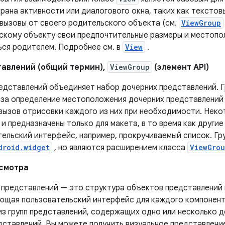
рана активности или диалогового окна, таких как текстов
 вызовы от своего родительского объекта (см.
ViewGroup
скому объекту свои предпочтительные размеры и местопол
ься родителем. Подробнее см. в
View
.
тавлений (общий термин),
ViewGroup
(элемент API)
редставлений объединяет набор дочерних представлений. 
 за определение местоположения дочерних представлений 
 вызов отрисовки каждого из них при необходимости. Неко
и предназначены только для макета, в то время как други
ельский интерфейс, например, прокручиваемый список. Гр
droid.widget
, но являются расширением класса
ViewGro
смотра
 представлений — это структура объектов представлений и
ющая пользовательский интерфейс для каждого компонент
из групп представлений, содержащих одно или несколько д
едставлений. Вы можете получить визуальное представлени