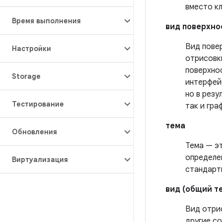
вместо к
Время выполнения
вид поверхно
Вид пове
Настройки
отрисовк
поверхно
Storage
интерфей
но в резу
Тестирование
так и гр
тема
Обновления
Тема — эт
определе
Виртуализация
стандарт
вид (общий т
Вид отри
другие с