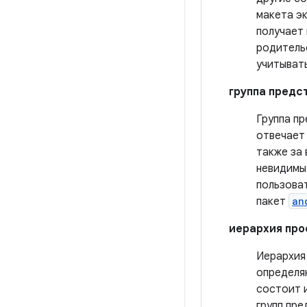
макета эк
получает
родитель
учитыват
группа предс
Группа п
отвечает
также за
невидимы 
пользоват
пакет
an
иерархия про
Иерархия
определя
состоит 
групп пр