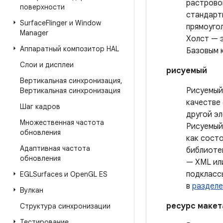
растрово
поверхности
стандарт
Surface
Flinger и Window
прямоугол
Manager
Холст — 
Аппаратный композитор HAL
Базовым 
Слои и дисплеи
рисуемый
Вертикальная синхронизация
,
Рисуемый
Вертикальная синхронизация
качестве 
Шаг кадров
другой эл
Множественная частота
Рисуемый 
обновления
как состо
Адаптивная частота
библиоте
обновления
— XML ил
подклас
EGLSurfaces и Open
GL ES
в
разделе
Вулкан
ресурс макет
Структура синхронизации
Тестирование