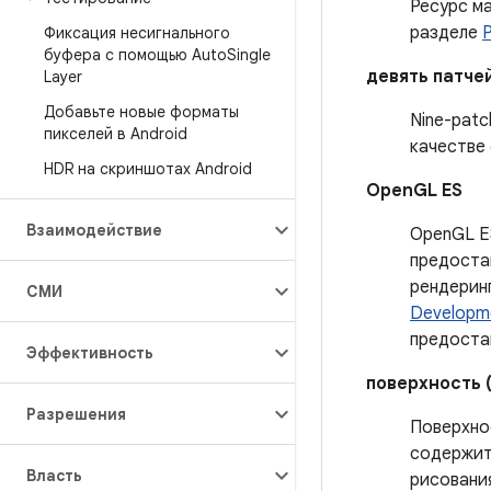
Ресурс м
разделе
Фиксация несигнального
буфера с помощью Auto
Single
девять патчей
Layer
Добавьте новые форматы
Nine-pat
пикселей в Android
качестве 
HDR на скриншотах Android
OpenGL ES
Взаимодействие
OpenGL ES
предоста
рендерин
СМИ
Developme
предоста
Эффективность
поверхность 
Разрешения
Поверхно
содержит
Власть
рисовани