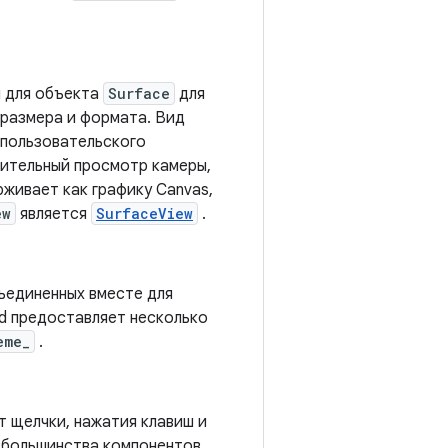
й для объекта
Surface
для
 размера и формата. Вид
 пользовательского
рительный просмотр камеры,
рживает как графику Canvas,
ew
является
SurfaceView
.
бъединенных вместе для
id предоставляет несколько
eme_
.
 щелчки, нажатия клавиш и
 большинства компонентов