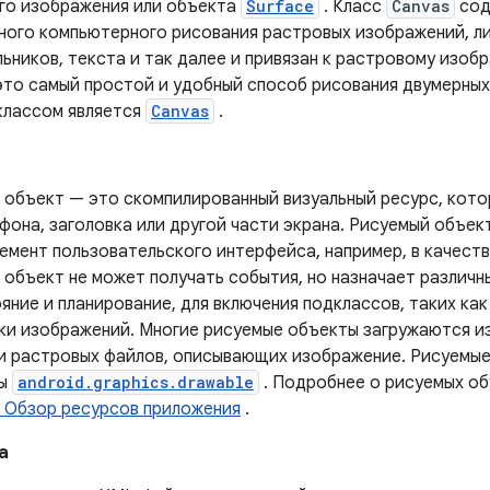
го изображения или объекта
Surface
. Класс
Canvas
сод
ного компьютерного рисования растровых изображений, ли
ьников, текста и так далее и привязан к растровому изоб
это самый простой и удобный способ рисования двумерных
классом является
Canvas
.
 объект — это скомпилированный визуальный ресурс, кото
фона, заголовка или другой части экрана. Рисуемый объек
емент пользовательского интерфейса, например, в качест
объект не может получать события, но назначает различн
яние и планирование, для включения подклассов, таких ка
ки изображений. Многие рисуемые объекты загружаются и
и растровых файлов, описывающих изображение. Рисуемые
сы
android.graphics.drawable
. Подробнее о рисуемых объ
 Обзор ресурсов приложения
.
а