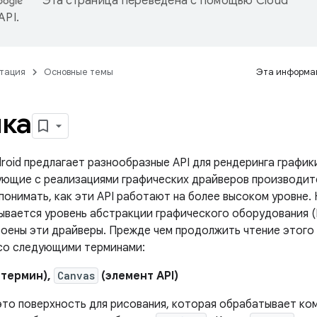
Эта страница переведена с помощью
Cloud
 API
.
тация
Основные темы
Эта информац
ка
oid предлагает разнообразные API для рендеринга графики
ющие с реализациями графических драйверов производит
понимать, как эти API работают на более высоком уровне. 
ывается уровень абстракции графического оборудования (
оены эти драйверы. Прежде чем продолжить чтение этого 
со следующими терминами:
 термин),
Canvas
(элемент API)
это поверхность для рисования, которая обрабатывает ко