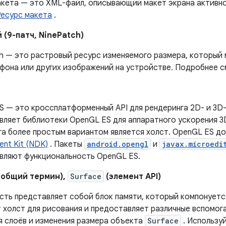
акета — это XML-файл, описывающий макет экрана активно
Ресурс макета
.
 (9-патч, NinePatch)
ch — это растровый ресурс изменяемого размера, который
фона или других изображений на устройстве. Подробнее с
 — это кроссплатформенный API для рендеринга 2D- и 3D-
вляет библиотеки OpenGL ES для аппаратного ускорения 3
га более простым вариантом является холст. OpenGL ES д
nt Kit (NDK)
. Пакеты
android.opengl
и
javax.microedi
вляют функциональность OpenGL ES.
(общий термин),
Surface
(элемент API)
сть представляет собой блок памяти, который компонуетс
 холст для рисования и предоставляет различные вспомог
я слоёв и изменения размера объекта
Surface
. Использу