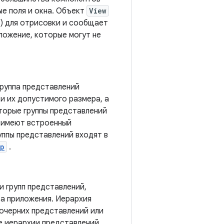
ые поля и окна. Объект
View
) для отрисовки и сообщает
ожение, которые могут не
Группа представлений
и их допустимого размера, а
торые группы представлений
е имеют встроенный
уппы представлений входят в
up
.
 групп представлений,
а приложения. Иерархия
очерних представлений или
е иерархии представлений