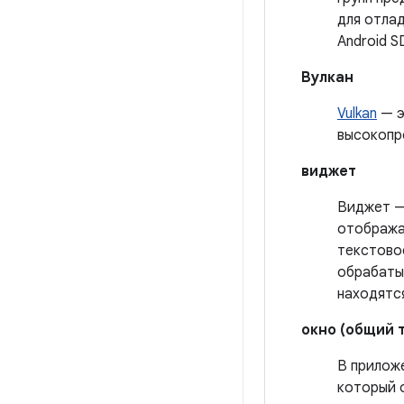
для отла
Android S
Вулкан
Vulkan
— э
высокопр
виджет
Виджет —
отобража
текстово
обрабаты
находятс
окно (общий 
В прилож
который о