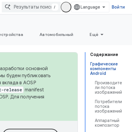
/
Войти
устройства
Автомобильный
Ещё
Содержание
Графические
 разработки основной
компоненты
Android
 мы будем публиковать
я вклада в AOSP
Производите
ли потока
t-release
manifest
изображений
OSP. Для получения
Потребители
потока
изображений
Аппаратный
композитор