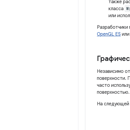
также ра
класса
W
или испол
Разработчики 
OpenGL ES
ил
Графичес
Независимо от
поверхности. 
часто использу
поверхностью.
На следующей 