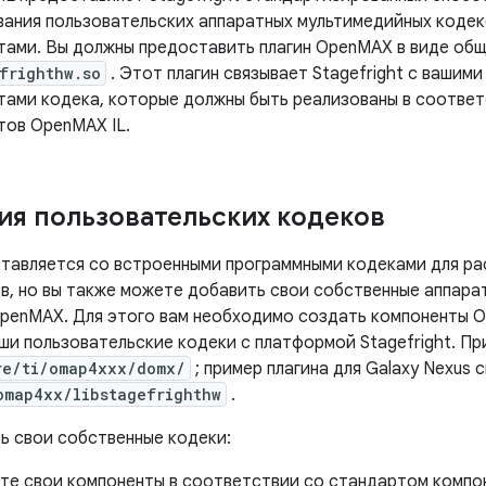
вания пользовательских аппаратных мультимедийных кодек
тами. Вы должны предоставить плагин OpenMAX в виде общ
frighthw.so
. Этот плагин связывает Stagefright с вашим
тами кодека, которые должны быть реализованы в соотве
тов OpenMAX IL.
ия пользовательских кодеков
оставляется со встроенными программными кодеками для р
, но вы также можете добавить свои собственные аппарат
penMAX. Для этого вам необходимо создать компоненты O
ши пользовательские кодеки с платформой Stagefright. Пр
re/ti/omap4xxx/domx/
; пример плагина для Galaxy Nexus с
omap4xx/libstagefrighthw
.
ь свои собственные кодеки:
те свои компоненты в соответствии со стандартом компо