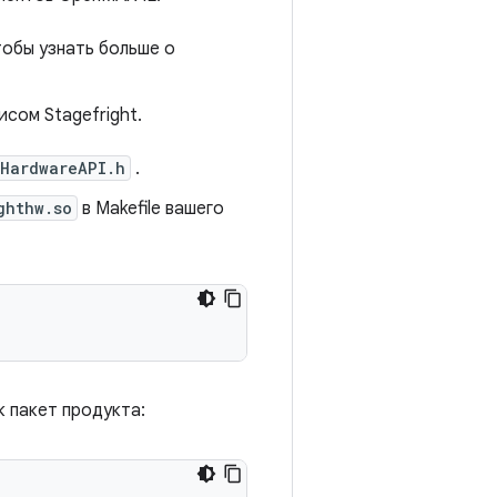
тобы узнать больше о
сом Stagefright.
HardwareAPI.h
.
ghthw.so
в Makefile вашего
к пакет продукта: