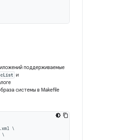
риложений поддерживаемые
cList
и
алоге
браза системы в Makefile
xml \
