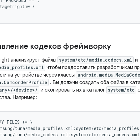
T_PACKAGES += \

tagefrighthw \

вление кодеков фреймворку
right анализирует файлы
system/etc/media_codecs.xml
и
edia_profiles.xml
чтобы предоставить разработчикам п
или на устройстве через классы
android.media.MediaCode
a.CamcorderProfile
. Вы должны создать оба файла в кат
any>/<device>/
и скопировать их в каталог
system/etc
о
ства. Например:
Y_FILES += \

msung/tuna/media_profiles.xml:system/etc/media_profiles.