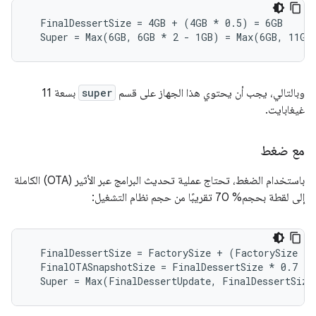
  FinalDessertSize = 4GB + (4GB 
* 0.5) = 6GB
  Super = Max(6GB, 6GB *
 2 - 1GB) = Max(6GB, 11GB
وبالتالي، يجب أن يحتوي هذا الجهاز على قسم
super
بسعة 11
غيغابايت.
مع ضغط
باستخدام الضغط، تحتاج عملية تحديث البرامج عبر الأثير (OTA) الكاملة
إلى لقطة بحجم% 70 تقريبًا من حجم نظام التشغيل:
  FinalDessertSize = FactorySize + (FactorySize 
* 
  FinalOTASnapshotSize = FinalDessertSize *
 0.7

  Super = Max(FinalDessertUpdate, FinalDessertSize