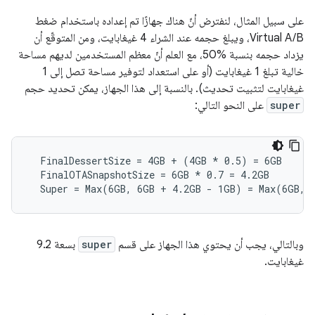
على سبيل المثال، لنفترض أنّ هناك جهازًا تم إعداده باستخدام ضغط
Virtual A/B، ويبلغ حجمه عند الشراء 4 غيغابايت، ومن المتوقّع أن
يزداد حجمه بنسبة %50، مع العلم أنّ معظم المستخدمين لديهم مساحة
خالية تبلغ 1 غيغابايت (أو على استعداد لتوفير مساحة تصل إلى 1
غيغابايت لتثبيت تحديث). بالنسبة إلى هذا الجهاز، يمكن تحديد حجم
super
على النحو التالي:
  FinalDessertSize = 4GB + (4GB 
* 0.5) = 6GB
  FinalOTASnapshotSize = 6GB *
 0.7 = 4.2GB

  Super = Max(6GB, 6GB + 4.2GB - 1GB) = Max(6GB, 
وبالتالي، يجب أن يحتوي هذا الجهاز على قسم
super
بسعة 9.2
غيغابايت.