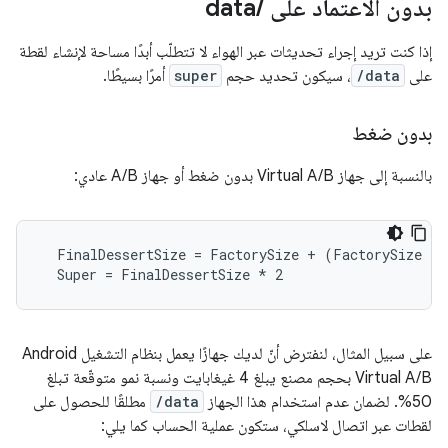
بدون الاعتماد على
/
data
إذا كنت تريد إجراء تحديثات عبر الهواء لا تتطلّب أبدًا مساحة لإنشاء لقطة
على
/data
، سيكون تحديد حجم
super
أمرًا بسيطًا.
بدون ضغط
بالنسبة إلى جهاز Virtual A/B بدون ضغط أو جهاز A/B عادي:
  FinalDessertSize = FactorySize + (FactorySize 
* 
  Super = FinalDessertSize *
 2
على سبيل المثال، لنفترض أنّ لديك جهازًا يعمل بنظام التشغيل Android
Virtual A/B بحجم مصنع يبلغ 4 غيغابايت ونسبة نمو متوقّعة تبلغ
50%. لضمان عدم استخدام هذا الجهاز
/data
مطلقًا للحصول على
لقطات عبر اتصال لاسلكي، ستكون عملية الحساب كما يلي: