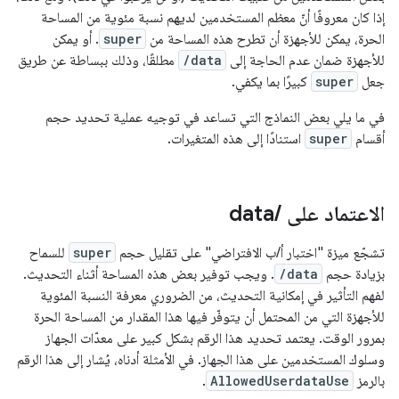
إذا كان معروفًا أنّ معظم المستخدمين لديهم نسبة مئوية من المساحة
الحرة، يمكن للأجهزة أن تطرح هذه المساحة من
super
. أو يمكن
للأجهزة ضمان عدم الحاجة إلى
/data
مطلقًا، وذلك ببساطة عن طريق
جعل
super
كبيرًا بما يكفي.
في ما يلي بعض النماذج التي تساعد في توجيه عملية تحديد حجم
أقسام
super
استنادًا إلى هذه المتغيرات.
الاعتماد على
/
data
تشجّع ميزة "اختبار أ/ب الافتراضي" على تقليل حجم
super
للسماح
بزيادة حجم
/data
. ويجب توفير بعض هذه المساحة أثناء التحديث.
لفهم التأثير في إمكانية التحديث، من الضروري معرفة النسبة المئوية
للأجهزة التي من المحتمل أن يتوفّر فيها هذا المقدار من المساحة الحرة
بمرور الوقت. يعتمد تحديد هذا الرقم بشكل كبير على معدّات الجهاز
وسلوك المستخدمين على هذا الجهاز. في الأمثلة أدناه، يُشار إلى هذا الرقم
بالرمز
AllowedUserdataUse
.