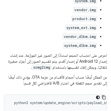
system.img
vendor.img
product.img
system_ext.img
vendor_dlkm.img
system_dlkm.img
احرص على احتساب الحجم استنادًا إلى الصور غير الموزّعة. عند إنشاء
إصدار Android 12 أو إصدار أقدم، يتم تقسيم الصور إلى أجزاء صغيرة
تلقائيًا، ويمكن إلغاء تقسيمها باستخدام
simg2img
.
من الممكن أيضًا حساب أحجام الأقسام من حزمة OTA. يؤدي ذلك أيضًا
إلى تقدير حجم اللقطة في اختبار A/B الافتراضي لكل قسم:
python3
system
/
update_engine
/
scripts
/
payload_inf