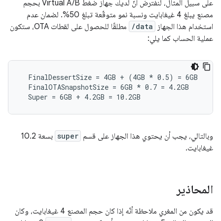
على سبيل المثال، لنفترض أنّ لديك جهاز ضغط Virtual A/B بحجم
مصنع يبلغ 4 غيغابايت ونسبة نمو متوقّعة تبلغ 50%. لضمان عدم
استخدام هذا الجهاز
/data
مطلقًا للحصول على لقطات OTA، ستكون
عملية الحساب كما يلي:
  FinalDessertSize = 4GB + (4GB 
* 0.5) = 6GB
  FinalOTASnapshotSize = 6GB *
 0.7 = 4.2GB

  Super = 6GB + 4.2GB = 10.2GB
وبالتالي، يجب أن يحتوي هذا الجهاز على قسم
super
بسعة 10.2
غيغابايت.
المحاذير
قد يكون من المغري ملاحظة أنّه إذا كان حجم المصنع 4 غيغابايت، وكان