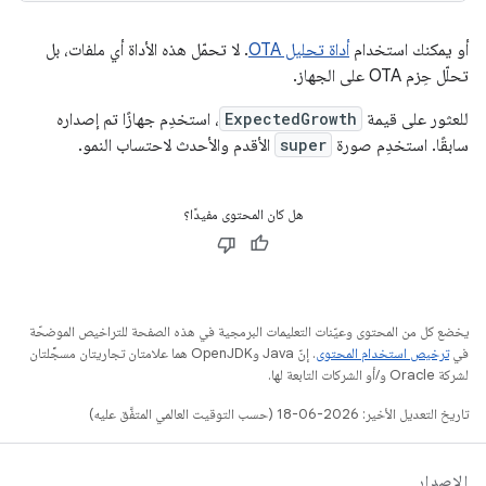
أو يمكنك استخدام
أداة تحليل OTA
. لا تحمّل هذه الأداة أي ملفات، بل
تحلّل حِزم OTA على الجهاز.
للعثور على قيمة
ExpectedGrowth
، استخدِم جهازًا تم إصداره
سابقًا. استخدِم صورة
super
الأقدم والأحدث لاحتساب النمو.
هل كان المحتوى مفيدًا؟
يخضع كل من المحتوى وعيّنات التعليمات البرمجية في هذه الصفحة للتراخيص الموضحّة
في
ترخيص استخدام المحتوى
. إنّ Java وOpenJDK هما علامتان تجاريتان مسجَّلتان
لشركة Oracle و/أو الشركات التابعة لها.
تاريخ التعديل الأخير: 2026-06-18 (حسب التوقيت العالمي المتفَّق عليه)
الإصدار