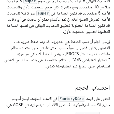
التحديث النهائي 5 غيغابايت، يجب أن يكون حجم
super
9 غيغابايت
بدلاً من 10 غيغابايت. ومع ذلك، إذا كان حجم التحديث الأول والتحديث
الأخير 5 غيغابايت، قد تكون المساحة في
super
غير كافية للتحديث
الأخير. تفترض الصيغ أعلاه أنّ نمو الأقسام يمكن أن يحدث في أي وقت.
قد تكون المساحة المطلوبة لتطبيق التحديث النهائي هي نفسها المساحة
المطلوبة لتطبيق التحديث الأول.
يُرجى العِلم أنّ نسب الضغط هي تقديرية. قد يتم ضغط صورة نظام
التشغيل بشكل أفضل أو أسوأ حسب محتواها. في حال استخدام نظام
ملفات مضغوطة مثل EROFS، سيؤدي الضغط الإضافي من ميزة
"الاختبار الافتراضي A/B" إلى نتائج متناقصة. في هذه الحالة، من الأفضل
استخدام إحدى الصيغ غير المضغوطة كدليل.
احتساب الحجم
للعثور على قيمة
FactorySize
في الأمثلة السابقة، اجمع أحجام
جميع الأقسام الديناميكية معًا. صور الأقسام الديناميكية في AOSP هي: