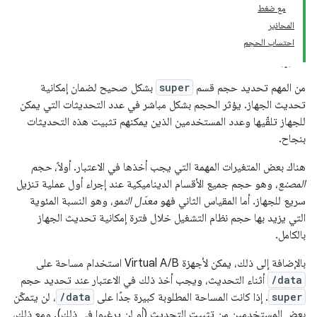
مع ضغط
المحاذير
احتساب الحجم
من المهم تحديد حجم قسم
super
بشكل صحيح لضمان إمكانية
تحديث الجهاز. يؤثر الحجم بشكل مباشر في عدد التحديثات التي يمكن
للجهاز تلقّيها وعدد المستخدمين الذين يمكنهم تثبيت هذه التحديثات
بنجاح.
هناك بعض المتغيرات المهمة التي يجب أخذها في الاعتبار. أولاً،
حجم
المصنع
، وهو حجم جميع الأقسام الديناميكية عند إجراء أول عملية تنزيل
سريع للجهاز. أما المقياس الثاني فهو
معدّل النمو
، وهو النسبة المئوية
التي يزيد بها حجم نظام التشغيل خلال فترة إمكانية تحديث الجهاز
بالكامل.
بالإضافة إلى ذلك، يمكن لأجهزة Virtual A/B استخدام مساحة على
/data
أثناء التحديث، ويجب أخذ ذلك في الاعتبار عند تحديد حجم
super
. إذا كانت المساحة المطلوبة كبيرة جدًا على
/data
، لن يتمكّن
بعض المستخدمين من تثبيت التحديث (أو لن يرغبوا في ذلك). ومع ذلك،