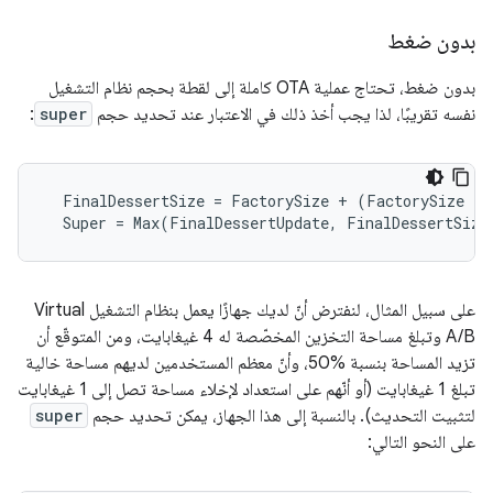
بدون ضغط
بدون ضغط، تحتاج عملية OTA كاملة إلى لقطة بحجم نظام التشغيل
نفسه تقريبًا، لذا يجب أخذ ذلك في الاعتبار عند تحديد حجم
super
:
  FinalDessertSize = FactorySize + (FactorySize 
* 
  Super = Max(FinalDessertUpdate, FinalDessertSize
على سبيل المثال، لنفترض أنّ لديك جهازًا يعمل بنظام التشغيل Virtual
A/B وتبلغ مساحة التخزين المخصّصة له 4 غيغابايت، ومن المتوقّع أن
تزيد المساحة بنسبة %50، وأنّ معظم المستخدمين لديهم مساحة خالية
تبلغ 1 غيغابايت (أو أنّهم على استعداد لإخلاء مساحة تصل إلى 1 غيغابايت
لتثبيت التحديث). بالنسبة إلى هذا الجهاز، يمكن تحديد حجم
super
على النحو التالي: