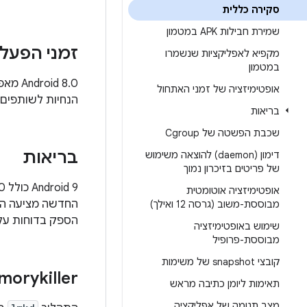
סקירה כללית
שמירת חבילות APK במטמון
זמני הפעל
מקפיא לאפליקציות שנשמרו
במטמון
‫ 8.0
אופטימיזציה של זמני האתחול
הנחיות לשותפים לשיפור
בריאות
שכבת הפשטה של Cgroup
בריאות
דימון (daemon) להוצאה משימוש
של פריטים בזיכרון נמוך
‫Android 9 כולל HAL 2.0, שדרוג גרסה משמעותי מ-health@1.0 HAL.
אופטימיזציה אוטומטית
החדשה מציעה הפר
מבוססת-משוב (גרסה 12 ואילך)
הספק בדוחות על 
שימוש באופטימיזציה
מבוססת-פרופיל
קובצי snapshot של משימות
orykiller
תאימות ליומן כתיבה מראש
מצב תנומה של אפליקציה