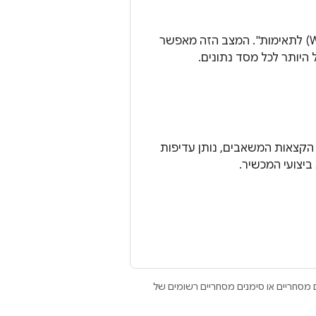
ב-Android 9 הוצג מצב מיוחד של SQLiteDatabase שנקרא "יומן כתיבה מראש (WAL) לתאימות". המצב הזה מאפשר
היותר לכל מסד נתונים.
נהל של יחידת העיבוד העצבי (NPU), שמתאם את הקצאות המשאבים, נותן עדיפות
ביצועי המכשיר.
Open הם סימנים מסחריים או סימנים מסחריים רשומים של