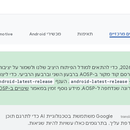
ם מרכזיים
תאימות
מכשירי Android
motive
החל משנת 2026, כדי להתאים למודל הפיתוח היציב שלנו ולשמור על
android-latest-release
. הענף
ndroid-latest-release
ל-AOSP. מידע נוסף זמין במאמר
שינויים ב-AOSP
‫Google משתמשת בטכנולוגיית AI כדי לתרגם תוכן
ת עליך. בתרגומים כאלו עשויות להיות שגיאות.