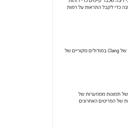
ליבה שכבר קיימים כדי לזהות
ש באירועי vmpressure שנוצרו על ידי הליבה כדי לקבל התראות על רמות
מערכת ה-Build של Android תומכת בשימוש באופטימיזציה מבוססת-פרופיל (PGO) של Clang במודולים מקוריים של
Androi, שמשלבת צילומי מסך של תמונות ממוזערות של
Window Mana. התמונות הממוזערות של הפריטים האחרונים