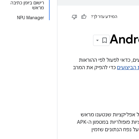
רישום ביומן כתיבה
מראש
המידע עזר לך?
NPU Manager
 הביצועים, כדאי לפעול לפי ההוראות
הביצועים
כדי להפיק את המרב
A במטמון להתקנה מהירה של אפליקציות שנטענו מראש
במכשיר שתומך במחיצות A/B. יצרני ציוד מקורי יכולים למקם טעינות מראש ואפליקציות פופולריות במטמון ה-APK
ים חדשים עם מחיצות A/B, בלי להשפיע על נפח הנתונים שזמין