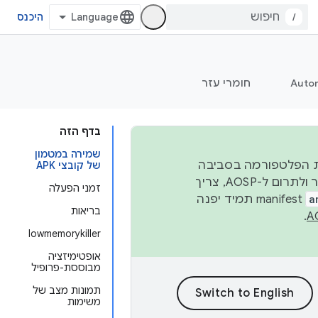
/
היכנס
Auto
חומרי עזר
בדף הזה
שמירה במטמון
 יציבות הפלטפורמה בסביבה
של קובצי APK
העסקית, נפרסם קוד מקור ב-AOSP ברבעון השני וברבעון הרביעי. כדי ליצור ולתרום ל-AOSP, צריך
זמני הפעלה
a
manifest תמיד יפנה
בריאות
.
lowmemorykiller
אופטימיזציה
מבוססת-פרופיל
תמונות מצב של
משימות