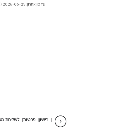
עדכון אחרון: 2026-06-25 (שעון UTC).
BUILD
מאגר Android
דרישות
להסבר על ההורדה
תצוגה מקדימה של הקודים הבינאריים
גיבוי קושחה
הקודים הבינאריים של מנהל ההתקן
מידע על Android
קהילה
מידע משפטי
רישיון
פרטיות
לשליחת מש