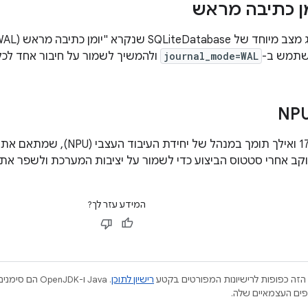
מן כתיבה מראש
שתמש ב-
journal_mode=WAL
ולהמשיך לשמור על חיבור אחד לכל 
NPU
‫Android מגרסה 17 ואילך תומך במ
וקב אחרי סטטוס הביצוע כדי לשמור על יציבות המערכת ולשפר את 
המידע עזר לך?
הזה כפופות לרישיונות המפורטים בקטע
רישיון לתוכן
.‏ Java ו-JDK