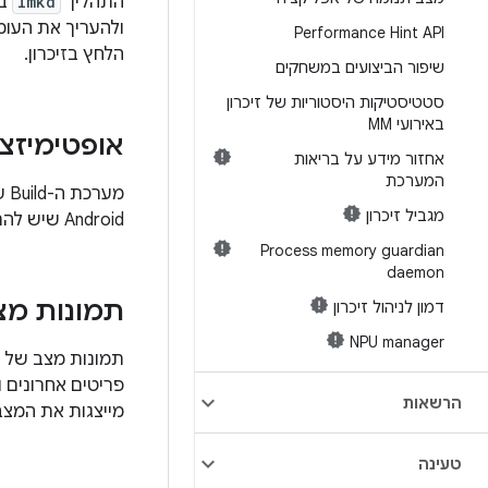
התהליך
lmkd
במ
Performance Hint API
הלחץ בזיכרון.
שיפור הביצועים במשחקים
סטטיסטיקות היסטוריות של זיכרון
באירועי MM
אופטימיזצ
אחזור מידע על בריאות
המערכת
מגביל זיכרון
Android שיש להם כללי Build של Blueprint.
Process memory guardian
daemon
תמונות מצ
דמון לניהול זיכרון
NPU manager
הרשאות
מייצגות את המצב
טעינה