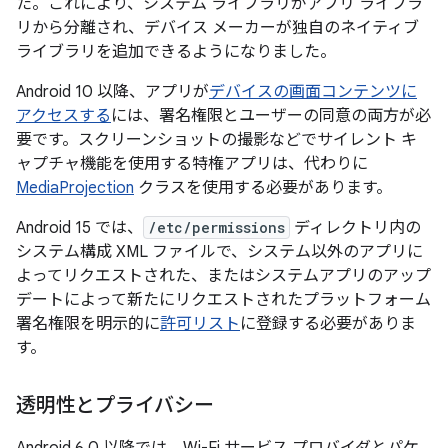
た。これにより、システム ライブラリがアプリ ライブラ
リから分離され、デバイス メーカーが独自のネイティブ
ライブラリを追加できるようになりました。
Android 10 以降、アプリが
デバイスの画面コンテンツに
アクセスする
には、署名権限とユーザーの同意の両方が必
要です。スクリーンショットの撮影などでサイレント キ
ャプチャ機能を使用する特権アプリは、代わりに
MediaProjection
クラスを使用する必要があります。
Android 15 では、
/etc/permissions
ディレクトリ内の
システム構成 XML ファイルで、システム以外のアプリに
よってリクエストされた、またはシステムアプリのアップ
デートによって新たにリクエストされたプラットフォーム
署名権限を明示的に
許可リスト
に登録する必要がありま
す。
透明性とプライバシー
Android 6.0 以降では、Wi-Fi サービス プロバイダとパケ