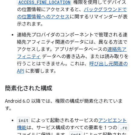
ACCESS_FINE_LOCATION
権限を使用してデバイス
の位置情報にアクセスすると、
バックグラウンドで
の位置情報へのアクセス
に関するリマインダーが表
示されます。
連絡先プロバイダのコンポーネントで管理される連
絡先アフィニティ関連のデータには、異なる方法で
アクセスします。アプリがデータベースの
連絡先ア
フィニティ
データへの書き込み、または読み取りを
行うことはできません。これは、
呼び出し元関連の
API
に影響します。
簡素化された構成
Android 6.0 以降では、権限の構成が簡素化されていま
す。
init
によって起動されるサービスの
アンビエント
機能
は、サービス構成のすべての要素を 1 つの
.rc
ファイルに保持します。
init
によって起動されな