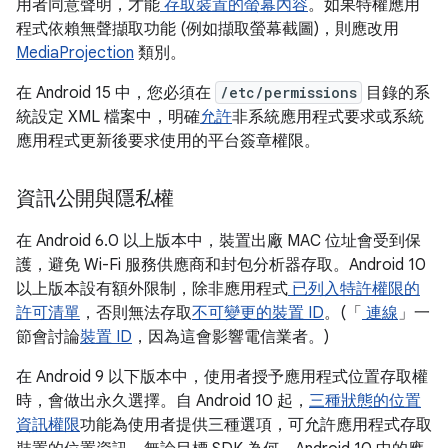
用者同意聲明，才能
存取裝置的螢幕內容
。如果特權應用
程式依賴無聲擷取功能 (例如擷取螢幕截圖)，則應改用
MediaProjection
類別。
在 Android 15 中，您必須在
/etc/permissions
目錄的系
統設定 XML 檔案中，明確
允許
非系統應用程式要求或系統
應用程式更新後要求使用的平台簽章權限。
資訊公開與隱私權
在 Android 6.0 以上版本中，裝置出廠 MAC 位址會受到保
護，避免 Wi-Fi 服務供應商和封包分析器存取。Android 10
以上版本設有額外限制，除非應用程式
已列入特許權限的
許可清單
，否則無法存取
不可變更的裝置 ID
。(「
連線
」
一
節會討論
裝置 ID
，因為這會影響電信業者。)
在 Android 9 以下版本中，使用者授予應用程式位置存取權
時，會做出永久選擇。自 Android 10 起，
三種狀態的位置
資訊權限
功能為使用者提供三種選項，可允許應用程式存取