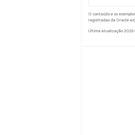
O conteúdo e os exemplos 
registradas da Oracle e/o
Última atualização 2026
CRIAR
Repositório do Android
Requisitos
Como fazer o download
Visualizar códigos binários
Imagens de fábrica
Códigos binários do driver