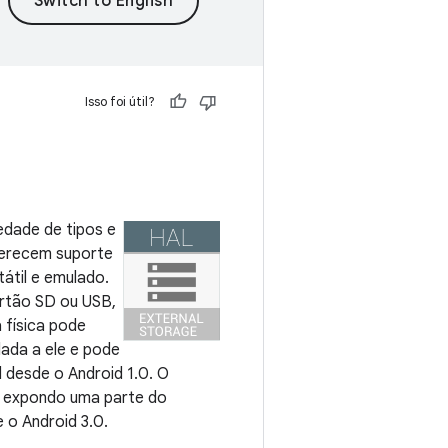
Isso foi útil?
edade de tipos e
ferecem suporte
tátil e emulado.
artão SD ou USB,
 física pode
lada a ele e pode
 desde o Android 1.0. O
 expondo uma parte do
 o Android 3.0.