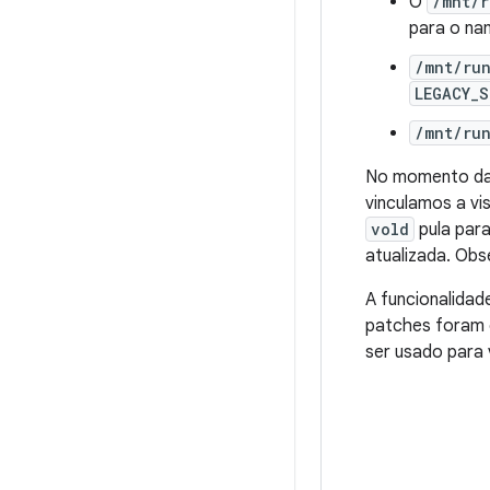
O
/mnt/r
para o na
/mnt/ru
LEGACY_
/mnt/run
No momento da
vinculamos a vi
vold
pula par
atualizada. Ob
A funcionalida
patches foram 
ser usado para 