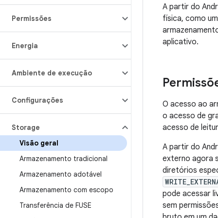
A partir do And
física, como u
Permissões
armazenamento 
aplicativo.
Energia
Ambiente de execução
Permissõ
Configurações
O acesso ao arm
o acesso de gr
acesso de leit
Storage
Visão geral
A partir do And
externo agora s
Armazenamento tradicional
diretórios esp
Armazenamento adotável
WRITE_EXTERN
Armazenamento com escopo
pode acessar l
sem permissões
Transferência de FUSE
bruto em um d