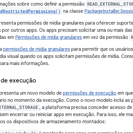
rmações sobre como definir a permissão
READ_EXTERNAL_STO
edRestrictedPermissions()
na classe
PackageInstaller.Sess
resenta permissões de mídia granulares para oferecer suport
s por outros apps. Os apps precisam solicitar uma ou mais da
adas em
Permissões de mídia granulares
em vez da permissão
sa
permissões de mídia granulares
para permitir que os usuário
ídia visual quando os apps solicitam permissões de mídia. Cons
ara mais informações.
 de execução
apresenta um novo modelo de
permissões de execução
em que 
rio no momento da execução. Como o novo modelo inclui as 
XTERNAL_STORAGE
, a plataforma precisa conceder acesso 
em encerrar ou reiniciar apps em execução. Para isso, ele ma
odos os dispositivos de armazenamento montados: