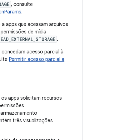
RAGE
, consulte
ionParams
.
e a apps que acessam arquivos
s permissões de mídia
READ_EXTERNAL_STORAGE
.
s concedam acesso parcial à
ulte
Permitir acesso parcial a
os apps solicitam recursos
permissões
de armazenamento
ntém três visualizações