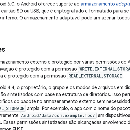
roid 6.0, o Android oferece suporte ao
armazenamento
adopt
m cartão SD ou USB, que é criptografado e formatado para 
interno. O armazenamento adaptável pode armazenar todos 
es
azenamento externo é protegido por várias permissões do And
avação é protegido com a permissão
WRITE_EXTERNAL_STOR
ura é protegido com a permissão
READ_EXTERNAL_STORAGE
.
roid 4.4, o proprietário, o grupo e os modos de arquivos em 
ão sintetizados com base na estrutura de diretórios. Isso pe
ecíficos do pacote no armazenamento externo sem necessidad
AL_STORAGE
ampla. Por exemplo, o app com o nome do paco
ivremente
Android/data/com.example.foo/
em dispositivo
. Essas permissões sintetizadas são alcançadas envolvendo 
aemon FUSE.