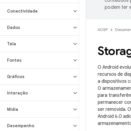
conteúdos p
podem ter e
Conectividade
Dados
AOSP
Documen
Tela
Stora
Fontes
O Android evolu
recursos de di
Gráficos
a dispositivos
O armazename
Interação
para transferên
permanecer com 
ser removida. 
Mídia
Android 6.0 ad
armazenamento 
Desempenho