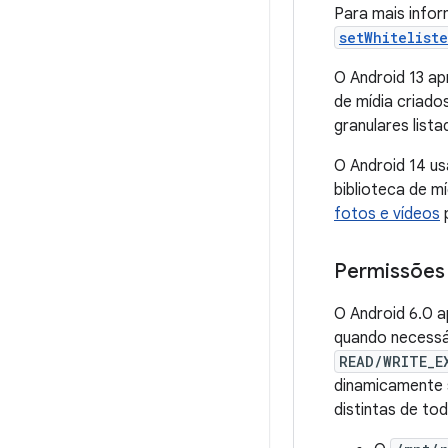
Para mais info
setWhitelist
O Android 13 ap
de mídia criado
granulares list
O Android 14 u
biblioteca de m
fotos e vídeos
p
Permissões
O Android 6.0 
quando necessá
READ/WRITE_E
dinamicamente s
distintas de t