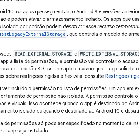
droid 10, os apps que segmentam o Android 9 e versões anter
drão e podem
ativar
o armazenamento isolado. Os apps que usa
 isolado por padrão podem
desativar esse recurso temporar
uestLegacyExternalStorage
, que controla o modelo de ar
ssões
READ_EXTERNAL_STORAGE
e
WRITE_EXTERNAL_STORAG
 app à lista de permissões, a permissão vai controlar o acesso
cesso ao cartão SD. Isso se aplica mesmo que o app solicite
s sobre restrições rígidas e flexíveis, consulte
Restrições rígi
 tiver incluído a permissão na lista de permissões, um app em
ortamento de permissão não isolada. A permissão controla o
vas e visuais. Isso acontece quando o app é destinado ao Andr
namento isolado ou quando é destinado ao Android 10 e desa
ta de permissões só pode ser especificado no momento da ins
e o app seja instalado.