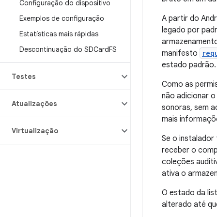
Configuração do dispositivo
A partir do An
Exemplos de configuração
legado por pa
Estatísticas mais rápidas
armazenamento
Descontinuação do SDCard
FS
manifesto
req
estado padrão.
Testes
Como as permi
não adicionar o
Atualizações
sonoras, sem a
mais informaçõe
Virtualização
Se o instalador
receber o comp
coleções auditi
ativa o armaze
O estado da lis
alterado até qu