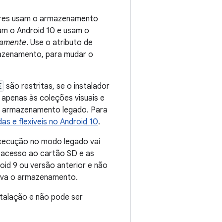
iores usam o armazenamento
m o Android 10 e usam o
iamente
. Use o atributo de
mazenamento, para mudar o
E
são restritas, se o instalador
 apenas às coleções visuais e
 o armazenamento legado. Para
das e flexíveis no Android 10
.
 execução no modo legado vai
 acesso ao cartão SD e as
oid 9 ou versão anterior e não
tiva o armazenamento.
talação e não pode ser