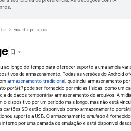
ara seu idioma de preferência. As traduções com IA
rros.
tos
Assuntos principais
ge
iu ao longo do tempo para oferecer suporte a uma ampla vari
spositivos de armazenamento. Todas as versões do Android o
 com
armazenamento tradicional
, que inclui armazenamento por
nto
portátil
pode ser fornecido por mídias físicas, como um c
cia de dados temporária/ armazenamento de arquivos. A mídia
o dispositivo por um período mais longo, mas não está vincu
Os cartões SD estão disponíveis como armazenamento portátil
icionou suporte a USB. O armazenamento
emulado
é fornecido
interno por uma camada de emulação e está disponível desde