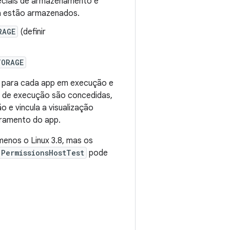
ciais de armazenamento e
a estão armazenados.
RAGE
(definir
TORAGE
 para cada app em execução e
es de execução são concedidas,
e vincula a visualização
rramento do app.
enos o Linux 3.8, mas os
PermissionsHostTest
pode