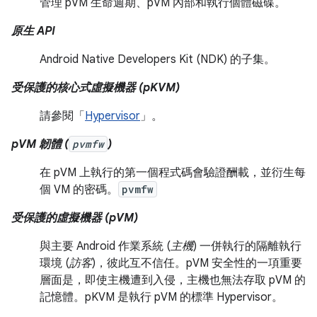
管理 pVM 生命週期、pVM 內部和執行個體磁碟。
原生 API
Android Native Developers Kit (NDK) 的子集。
受保護的核心式虛擬機器 (pKVM)
請參閱「
Hypervisor
」。
pVM 韌體 (
pvmfw
)
在 pVM 上執行的第一個程式碼會驗證酬載，並衍生每
個 VM 的密碼。
pvmfw
受保護的虛擬機器 (pVM)
與主要 Android 作業系統 (
主機
) 一併執行的隔離執行
環境 (
訪客
)，彼此互不信任。pVM 安全性的一項重要
層面是，即使主機遭到入侵，主機也無法存取 pVM 的
記憶體。pKVM 是執行 pVM 的標準 Hypervisor。