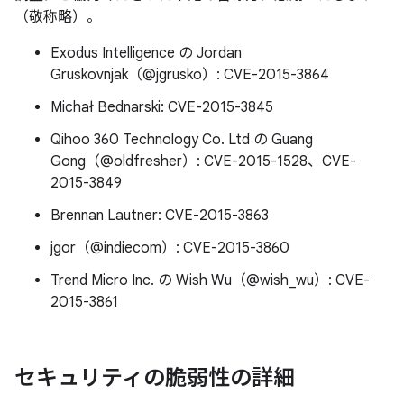
（敬称略）。
Exodus Intelligence の Jordan
Gruskovnjak（@jgrusko）: CVE-2015-3864
Michał Bednarski: CVE-2015-3845
Qihoo 360 Technology Co. Ltd の Guang
Gong（@oldfresher）: CVE-2015-1528、CVE-
2015-3849
Brennan Lautner: CVE-2015-3863
jgor（@indiecom）: CVE-2015-3860
Trend Micro Inc. の Wish Wu（@wish_wu）: CVE-
2015-3861
セキュリティの脆弱性の詳細