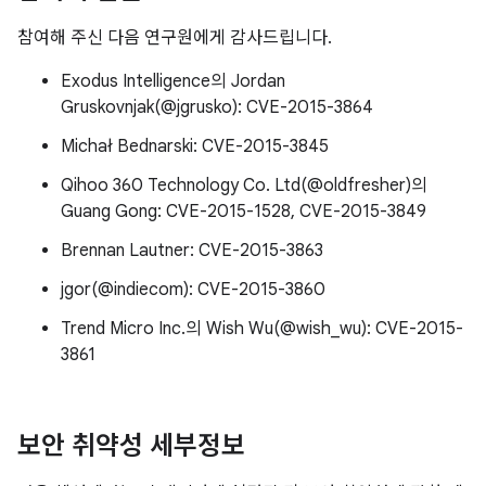
참여해 주신 다음 연구원에게 감사드립니다.
Exodus Intelligence의 Jordan
Gruskovnjak(@jgrusko): CVE-2015-3864
Michał Bednarski: CVE-2015-3845
Qihoo 360 Technology Co. Ltd(@oldfresher)의
Guang Gong: CVE-2015-1528, CVE-2015-3849
Brennan Lautner: CVE-2015-3863
jgor(@indiecom): CVE-2015-3860
Trend Micro Inc.의 Wish Wu(@wish_wu): CVE-2015-
3861
보안 취약성 세부정보