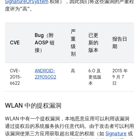
SignatureOrSystem
权限），因此我们将这些漏洞的严重程
度评为“高”。
严
Bug（附
已更
重
报告日
CVE
AOSP 链
新的
级
期
接）
版本
别
CVE-
ANDROID-
高
6.0 及
2015 年
2015-
23905002
更低版
9 月 7
6622
本
日
WLAN 中的提权漏洞
WLAN 中有一个提权漏洞，本地恶意应用可以利用该漏洞
通过提权后的系统服务执行任意代码。由于攻击者可以利用
该漏洞使第三方应用获取超出规定的权能（如
Signature
或