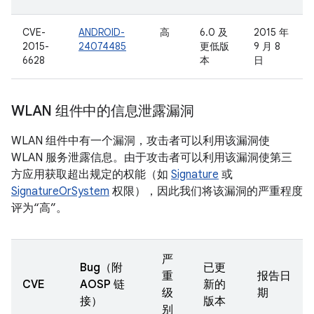
CVE-
ANDROID-
高
6.0 及
2015 年
2015-
24074485
更低版
9 月 8
6628
本
日
WLAN 组件中的信息泄露漏洞
WLAN 组件中有一个漏洞，攻击者可以利用该漏洞使
WLAN 服务泄露信息。由于攻击者可以利用该漏洞使第三
方应用获取超出规定的权能（如
Signature
或
SignatureOrSystem
权限），因此我们将该漏洞的严重程度
评为“高”。
严
Bug（附
已更
重
报告日
CVE
AOSP 链
新的
级
期
接）
版本
别