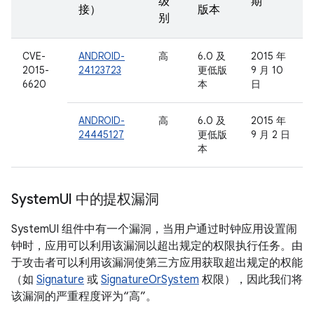
级
期
接）
版本
别
CVE-
ANDROID-
高
6.0 及
2015 年
2015-
24123723
更低版
9 月 10
6620
本
日
ANDROID-
高
6.0 及
2015 年
24445127
更低版
9 月 2 日
本
System
UI 中的提权漏洞
SystemUI 组件中有一个漏洞，当用户通过时钟应用设置闹
钟时，应用可以利用该漏洞以超出规定的权限执行任务。由
于攻击者可以利用该漏洞使第三方应用获取超出规定的权能
（如
Signature
或
SignatureOrSystem
权限），因此我们将
该漏洞的严重程度评为“高”。