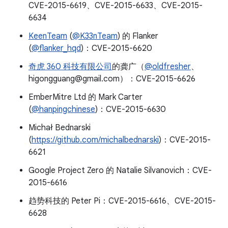
CVE-2015-6619、CVE-2015-6633、CVE-2015-
6634
KeenTeam
(
@K33nTeam
) 的 Flanker
(
@flanker_hqd
)：CVE-2015-6620
奇虎 360 科技有限公司
的龚广（
@oldfresher
、
higongguang@gmail.com）：CVE-2015-6626
EmberMitre Ltd 的 Mark Carter
(
@hanpingchinese
)：CVE-2015-6630
Michał Bednarski
(
https://github.com/michalbednarski
)：CVE-2015-
6621
Google Project Zero 的 Natalie Silvanovich：CVE-
2015-6616
趋势科技的 Peter Pi：CVE-2015-6616、CVE-2015-
6628