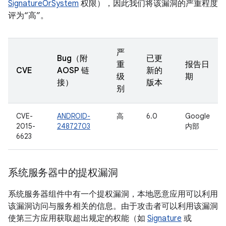
SignatureOrSystem
权限），因此我们将该漏洞的严重程度
评为“高”。
严
Bug（附
已更
重
报告日
CVE
AOSP 链
新的
级
期
接）
版本
别
CVE-
ANDROID-
高
6.0
Google
2015-
24872703
内部
6623
系统服务器中的提权漏洞
系统服务器组件中有一个提权漏洞，本地恶意应用可以利用
该漏洞访问与服务相关的信息。由于攻击者可以利用该漏洞
使第三方应用获取超出规定的权能（如
Signature
或