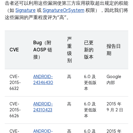
击者还可以利用这些漏洞使第三方应用获取超出规定的权能
（如
Signature
或
SignatureOrSystem
权限），因此我们将
这些漏洞的严重程度评为“高”。
严
Bug（附
已更
重
报告日
CVE
AOSP 链
新的
级
期
接）
版本
别
CVE-
ANDROID-
高
6.0 及
Google
2015-
24346430
更低版
内部
6632
本
CVE-
ANDROID-
高
6.0 及
2015 年
2015-
24310423
更低版
9 月 2 日
6626
本
CVE-
ANDROID-
高
6.0 及
2015 年