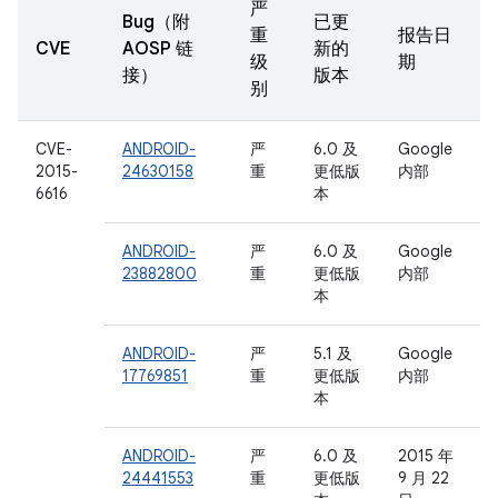
严
Bug（附
已更
重
报告日
CVE
AOSP 链
新的
级
期
接）
版本
别
CVE-
ANDROID-
严
6.0 及
Google
2015-
24630158
重
更低版
内部
6616
本
ANDROID-
严
6.0 及
Google
23882800
重
更低版
内部
本
ANDROID-
严
5.1 及
Google
17769851
重
更低版
内部
本
ANDROID-
严
6.0 及
2015 年
24441553
重
更低版
9 月 22