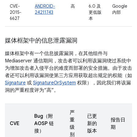
CVE-
ANDROID-
高
6.0 及
Google
2015-
24211743
更低版
内部
6627
本
媒体框架中的信息泄露漏洞
媒体框架中有一个信息披露漏洞，在其他组件与
Mediaserver 通信期间，攻击者可以利用该漏洞绕过系统中
为增加攻击者入侵平台的难度而部署的安全措施。由于攻击
者还可以利用该漏洞使第三方应用获取超出规定的权能（如
Signature
或
SignatureOrSystem
权限），因此我们将该漏
洞的严重程度评为“高”。
严
Bug（附
已更
重
报告日
CVE
AOSP 链
新的
级
期
接）
版本
别