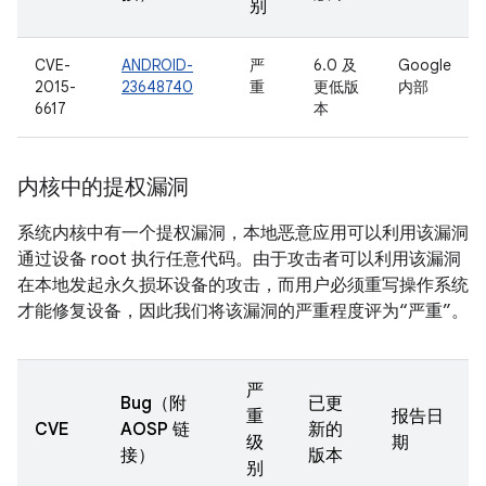
别
CVE-
ANDROID-
严
6.0 及
Google
2015-
23648740
重
更低版
内部
6617
本
内核中的提权漏洞
系统内核中有一个提权漏洞，本地恶意应用可以利用该漏洞
通过设备 root 执行任意代码。由于攻击者可以利用该漏洞
在本地发起永久损坏设备的攻击，而用户必须重写操作系统
才能修复设备，因此我们将该漏洞的严重程度评为“严重”。
严
Bug（附
已更
重
报告日
CVE
AOSP 链
新的
级
期
接）
版本
别