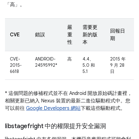
「高」。
嚴
需要更
回報日
CVE
錯誤
重
新的版
期
性
本
CVE-
ANDROID-
高
4.4、
2015 年
2015-
24595992*
5.0 和
9 月 28
6618
5.1
日
* 這個問題的修補程式並不在 Android 開放原始碼計畫裡，
相關更新已納入 Nexus 裝置的最新二進位驅動程式中。您
可以前往
Google Developers 網站
下載這些驅動程式。
libstagefright 中的權限提升安全漏洞