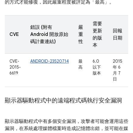
的方式才能修復，因此嚴重程度被評定為「最高」。
需要
錯誤 (附有
嚴
更新
回報
CVE
Android 開放原始
重
的版
日期
碼計畫連結)
性
本
CVE-
ANDROID-23520714
最
6.0
2015
2015-
高
以下
年 6
6619
版本
月 7
日
顯示器驅動程式中的遠端程式碼執行安全漏洞
顯示器驅動程式中有多個安全漏洞，攻擊者可能會運用這些
漏洞，在系統處理媒體檔案時造成記憶體出錯，並可能在媒