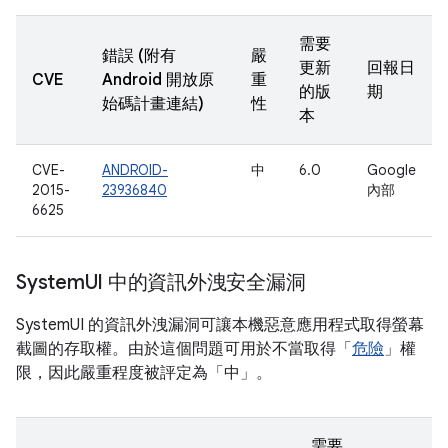
需要
錯誤 (附有
嚴
更新
回報日
CVE
Android 開放原
重
的版
期
始碼計畫連結)
性
本
CVE-
ANDROID-
中
6.0
Google
2015-
23936840
內部
6625
System
UI 中的資訊外洩安全漏洞
SystemUI 的資訊外洩漏洞可讓本機惡意應用程式取得螢幕
截圖的存取權。由於這個問題可用於不當取得「
危險
」權
限，因此嚴重程度被評定為「中」。
需要