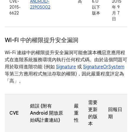
CVE-
ANDROID-
高
6.0
2015
2015-
23905002
以下
年 9
6622
版本
月 7
日
Wi-Fi 中的權限提升安全漏洞
Wi-Fi 連線中的權限提升安全漏洞可能會讓本機惡意應用程
式在進階系統服務環境內執行任何程式碼。由於這個問題可
用於取得進階功能 (例如
Signature
或
SignatureOrSystem
等第三方應用程式無法存取的權限)，因此嚴重程度評定為
「高」。
需要
錯誤 (附有
嚴
更新
回報日
CVE
Android 開放原
重
的版
期
始碼計畫連結)
性
本