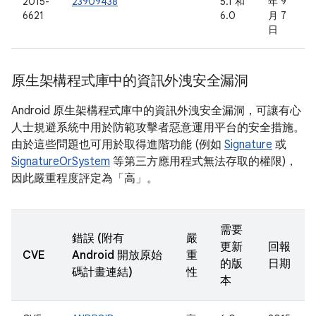
2015-
23909438
5.1 和
年 9
6621
6.0
月 7
日
原生架構程式庫中的資訊外洩安全漏洞
Android 原生架構程式庫中的資訊外洩安全漏洞，可讓有心
人士規避系統中用於防範攻擊者惡意運用平台的安全措施。
由於這些問題也可用於取得進階功能 (例如
Signature
或
SignatureOrSystem
等第三方應用程式無法存取的權限)，
因此嚴重程度評定為「高」。
需要
錯誤 (附有
嚴
更新
回報
CVE
Android 開放原始
重
的版
日期
碼計畫連結)
性
本