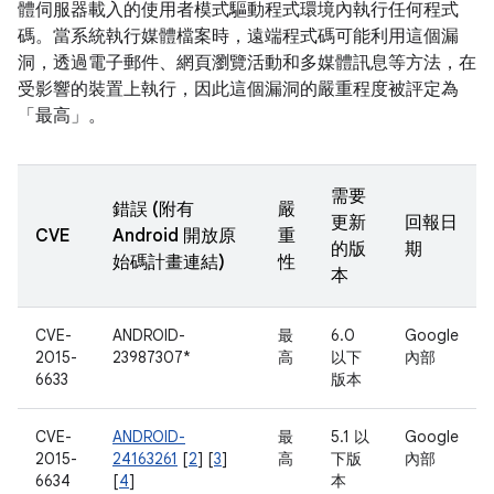
體伺服器載入的使用者模式驅動程式環境內執行任何程式
碼。當系統執行媒體檔案時，遠端程式碼可能利用這個漏
洞，透過電子郵件、網頁瀏覽活動和多媒體訊息等方法，在
受影響的裝置上執行，因此這個漏洞的嚴重程度被評定為
「最高」。
需要
錯誤 (附有
嚴
更新
回報日
CVE
Android 開放原
重
的版
期
始碼計畫連結)
性
本
CVE-
ANDROID-
最
6.0
Google
2015-
23987307*
高
以下
內部
6633
版本
CVE-
ANDROID-
最
5.1 以
Google
2015-
24163261
[
2
] [
3
]
高
下版
內部
6634
[
4
]
本