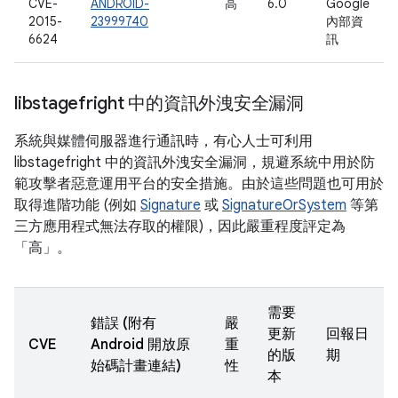
CVE-
ANDROID-
高
6.0
Google
2015-
23999740
內部資
6624
訊
libstagefright 中的資訊外洩安全漏洞
系統與媒體伺服器進行通訊時，有心人士可利用
libstagefright 中的資訊外洩安全漏洞，規避系統中用於防
範攻擊者惡意運用平台的安全措施。由於這些問題也可用於
取得進階功能 (例如
Signature
或
SignatureOrSystem
等第
三方應用程式無法存取的權限)，因此嚴重程度評定為
「高」。
需要
錯誤 (附有
嚴
更新
回報日
CVE
Android 開放原
重
的版
期
始碼計畫連結)
性
本