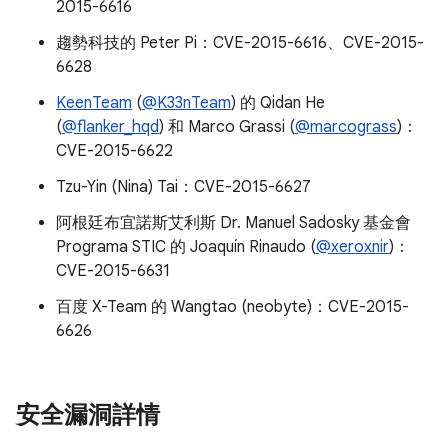
2015-6616
趨勢科技的 Peter Pi：CVE-2015-6616、CVE-2015-
6628
KeenTeam
(
@K33nTeam
) 的 Qidan He
(
@flanker_hqd
) 和 Marco Grassi (
@marcograss
)：
CVE-2015-6622
Tzu-Yin (Nina) Tai：CVE-2015-6627
阿根廷布宜諾斯艾利斯 Dr. Manuel Sadosky 基金會
Programa STIC 的 Joaquín Rinaudo (
@xeroxnir
)：
CVE-2015-6631
百度 X-Team 的 Wangtao (neobyte)：CVE-2015-
6626
安全漏洞詳情