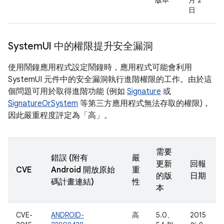
版本
月 2
日
System
UI 中的權限提升安全漏洞
使用鬧鐘應用程式設定鬧鐘時，應用程式可能會利用
SystemUI 元件中的安全漏洞執行進階權限的工作。由於這
個問題可用於取得進階功能 (例如
Signature
或
SignatureOrSystem
等第三方應用程式無法存取的權限)，
因此嚴重程度評定為「高」。
需要
錯誤 (附有
嚴
更新
回報
CVE
Android 開放原始
重
的版
日期
碼計畫連結)
性
本
CVE-
ANDROID-
高
5.0、
2015