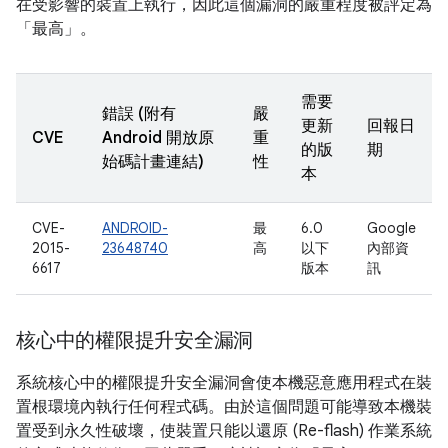
在受影響的裝置上執行，因此這個漏洞的嚴重程度被評定為
「最高」。
需要
錯誤 (附有
嚴
更新
回報日
CVE
Android 開放原
重
的版
期
始碼計畫連結)
性
本
CVE-
ANDROID-
最
6.0
Google
2015-
23648740
高
以下
內部資
6617
版本
訊
核心中的權限提升安全漏洞
系統核心中的權限提升安全漏洞會使本機惡意應用程式在裝
置根環境內執行任何程式碼。由於這個問題可能導致本機裝
置受到永久性破壞，使裝置只能以還原 (Re-flash) 作業系統