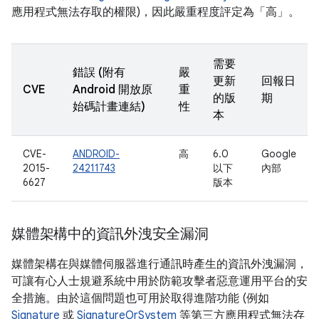
應用程式無法存取的權限)，因此嚴重程度評定為「高」。
需要
錯誤 (附有
嚴
更新
回報日
CVE
Android 開放原
重
的版
期
始碼計畫連結)
性
本
CVE-
ANDROID-
高
6.0
Google
2015-
24211743
以下
內部
6627
版本
媒體架構中的資訊外洩安全漏洞
媒體架構在與媒體伺服器進行通訊時產生的資訊外洩漏洞，
可讓有心人士規避系統中用於防範攻擊者惡意運用平台的安
全措施。由於這個問題也可用於取得進階功能 (例如
Signature
或
SignatureOrSystem
等第三方應用程式無法存