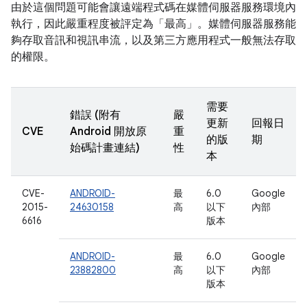
由於這個問題可能會讓遠端程式碼在媒體伺服器服務環境內
執行，因此嚴重程度被評定為「最高」。媒體伺服器服務能
夠存取音訊和視訊串流，以及第三方應用程式一般無法存取
的權限。
需要
錯誤 (附有
嚴
更新
回報日
CVE
Android 開放原
重
的版
期
始碼計畫連結)
性
本
CVE-
ANDROID-
最
6.0
Google
2015-
24630158
高
以下
內部
6616
版本
ANDROID-
最
6.0
Google
23882800
高
以下
內部
版本