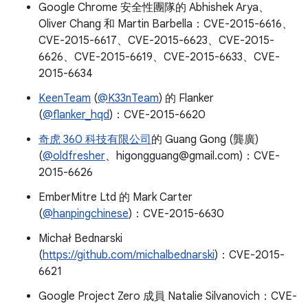
Google Chrome 安全性團隊的 Abhishek Arya、
Oliver Chang 和 Martin Barbella：CVE-2015-6616、
CVE-2015-6617、CVE-2015-6623、CVE-2015-
6626、CVE-2015-6619、CVE-2015-6633、CVE-
2015-6634
KeenTeam
(
@K33nTeam
) 的 Flanker
(
@flanker_hqd
)：CVE-2015-6620
奇虎 360 科技有限公司
的 Guang Gong (龔廣)
(
@oldfresher
、higongguang@gmail.com)：CVE-
2015-6626
EmberMitre Ltd 的 Mark Carter
(
@hanpingchinese
)：CVE-2015-6630
Michał Bednarski
(
https://github.com/michalbednarski
)：CVE-2015-
6621
Google Project Zero 成員 Natalie Silvanovich：CVE-