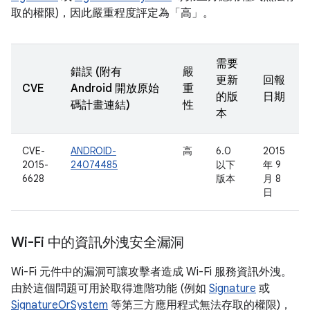
取的權限)，因此嚴重程度評定為「高」。
需要
錯誤 (附有
嚴
更新
回報
CVE
Android 開放原始
重
的版
日期
碼計畫連結)
性
本
CVE-
ANDROID-
高
6.0
2015
2015-
24074485
以下
年 9
6628
版本
月 8
日
Wi-Fi 中的資訊外洩安全漏洞
Wi-Fi 元件中的漏洞可讓攻擊者造成 Wi-Fi 服務資訊外洩。
由於這個問題可用於取得進階功能 (例如
Signature
或
SignatureOrSystem
等第三方應用程式無法存取的權限)，