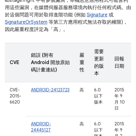
libstagefright 中有多個漏洞，本機惡意應用程式可能會利
用這些漏洞，在媒體伺服器服務環境內執行任何程式碼。由
於這個問題可用於取得進階功能 (例如
Signature
或
SignatureOrSystem
等第三方應用程式無法存取的權限)，
因此嚴重程度評定為「高」。
需要
錯誤 (附有
嚴
更新
回報
CVE
Android 開放原始
重
的版
日期
碼計畫連結)
性
本
CVE-
ANDROID-24123723
高
6.0
2015
2015-
以下
年 9
6620
版本
月 10
日
ANDROID-
高
6.0
2015
24445127
以下
年 9