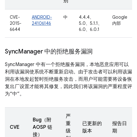
别
CVE-
ANDROID-
中
4.4.4、
Google
2015-
24106146
5.0、5.1.1、
内部
6644
6.0、6.0.1
Sync
Manager 中的拒绝服务漏洞
SyncManager 中有一个拒绝服务漏洞，本地恶意应用可以
利用该漏洞使系统不断重新启动。由于攻击者可以利用该漏
洞在本地发起暂时拒绝服务攻击，而用户可能需要将设备恢
复出厂设置才能将其修复，因此我们将该漏洞的严重程度评
为“中”。
严
Bug（附
重
已更新的
报告日
CVE
AOSP 链
级
版本
期
接）