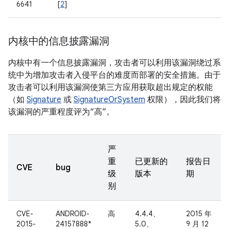
6641
[
2
]
内核中的信息披露漏洞
内核中有一个信息披露漏洞，攻击者可以利用该漏洞绕过系
统中为增加攻击者入侵平台的难度而部署的安全措施。由于
攻击者可以利用该漏洞使第三方应用获取超出规定的权能
（如
Signature
或
SignatureOrSystem
权限），因此我们将
该漏洞的严重程度评为“高”。
严
重
已更新的
报告日
CVE
bug
级
版本
期
别
CVE-
ANDROID-
高
4.4.4、
2015 年
2015-
24157888*
5.0、
9 月 12