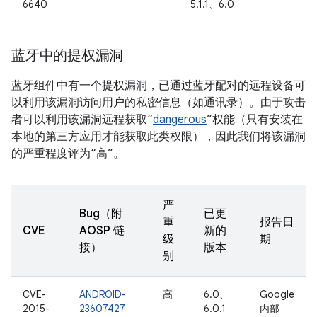
6640
5.1.1、6.0
蓝牙中的提权漏洞
蓝牙组件中有一个提权漏洞，已通过蓝牙配对的远程设备可
以利用该漏洞访问用户的私密信息（如通讯录）。由于攻击
者可以利用该漏洞远程获取“
dangerous
”权能（只有安装在
本地的第三方应用才能获取此类权限），因此我们将该漏洞
的严重程度评为“高”。
严
Bug（附
已更
重
报告日
CVE
AOSP 链
新的
级
期
接）
版本
别
CVE-
ANDROID-
高
6.0、
Google
2015-
23607427
6.0.1
内部