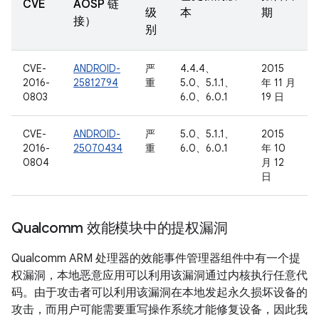
CVE
AOSP 链
级
本
期
接）
别
CVE-
ANDROID-
严
4.4.4、
2015
2016-
25812794
重
5.0、5.1.1、
年 11 月
0803
6.0、6.0.1
19 日
CVE-
ANDROID-
严
5.0、5.1.1、
2015
2016-
25070434
重
6.0、6.0.1
年 10
0804
月 12
日
Qualcomm 效能模块中的提权漏洞
Qualcomm ARM 处理器的效能事件管理器组件中有一个提
权漏洞，本地恶意应用可以利用该漏洞通过内核执行任意代
码。由于攻击者可以利用该漏洞在本地发起永久损坏设备的
攻击，而用户可能需要重写操作系统才能修复设备，因此我