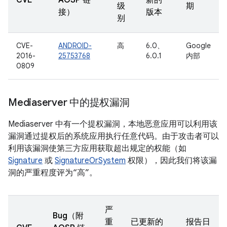
CVE
AOSP 链
新的
级
期
接）
版本
别
CVE-
ANDROID-
高
6.0、
Google
2016-
25753768
6.0.1
内部
0809
Mediaserver 中的提权漏洞
Mediaserver 中有一个提权漏洞，本地恶意应用可以利用该
漏洞通过提权后的系统应用执行任意代码。由于攻击者可以
利用该漏洞使第三方应用获取超出规定的权能（如
Signature
或
SignatureOrSystem
权限），因此我们将该漏
洞的严重程度评为“高”。
严
Bug（附
重
已更新的
报告日