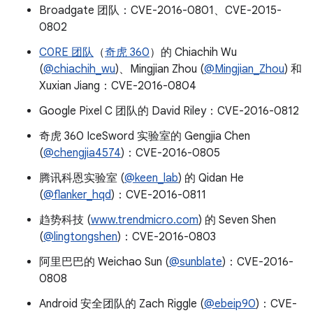
Broadgate 团队：CVE-2016-0801、CVE-2015-
0802
C0RE 团队
（
奇虎 360
）的 Chiachih Wu
(
@chiachih_wu
)、Mingjian Zhou (
@Mingjian_Zhou
) 和
Xuxian Jiang：CVE-2016-0804
Google Pixel C 团队的 David Riley：CVE-2016-0812
奇虎 360 IceSword 实验室的 Gengjia Chen
(
@chengjia4574
)：CVE-2016-0805
腾讯科恩实验室 (
@keen_lab
) 的 Qidan He
(
@flanker_hqd
)：CVE-2016-0811
趋势科技 (
www.trendmicro.com
) 的 Seven Shen
(
@lingtongshen
)：CVE-2016-0803
阿里巴巴的 Weichao Sun (
@sunblate
)：CVE-2016-
0808
Android 安全团队的 Zach Riggle (
@ebeip90
)：CVE-