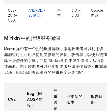
CVE-
ANDROID-
严
6.0 和
Google
2016-
25187394
重
6.0.1
内部
0807
Minikin 中的拒绝服务漏洞
Minikin 库中有一个拒绝服务漏洞，本地攻击者可以利用该
漏洞暂时阻止用户使用受影响的设备。攻击者可以使系统加
载不受信任的字体，并使 Minikin 组件中发生溢出，从而导
致崩溃。由于攻击者可以利用拒绝服务漏洞使系统不断重新
启动，因此我们将该漏洞的严重程度评为“高”。
严
Bug（附
重
已更新的
报告日
CVE
AOSP 链
级
版本
期
接）
别