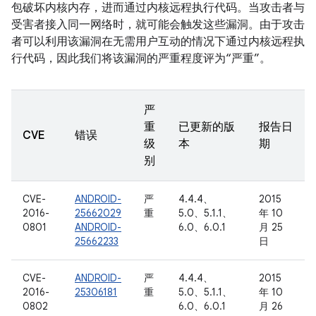
包破坏内核内存，进而通过内核远程执行代码。当攻击者与
受害者接入同一网络时，就可能会触发这些漏洞。由于攻击
者可以利用该漏洞在无需用户互动的情况下通过内核远程执
行代码，因此我们将该漏洞的严重程度评为“严重”。
严
重
已更新的版
报告日
CVE
错误
级
本
期
别
CVE-
ANDROID-
严
4.4.4、
2015
2016-
25662029
重
5.0、5.1.1、
年 10
0801
ANDROID-
6.0、6.0.1
月 25
25662233
日
CVE-
ANDROID-
严
4.4.4、
2015
2016-
25306181
重
5.0、5.1.1、
年 10
0802
6.0、6.0.1
月 26