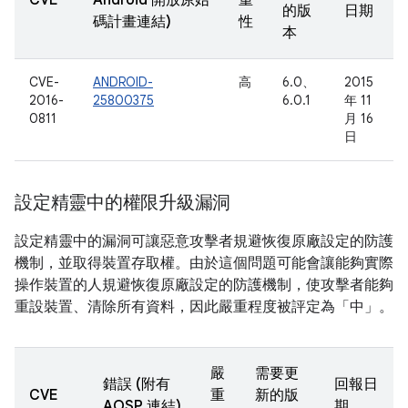
CVE
Android 開放原始
重
的版
日期
碼計畫連結)
性
本
CVE-
ANDROID-
高
6.0、
2015
2016-
25800375
6.0.1
年 11
0811
月 16
日
設定精靈中的權限升級漏洞
設定精靈中的漏洞可讓惡意攻擊者規避恢復原廠設定的防護
機制，並取得裝置存取權。由於這個問題可能會讓能夠實際
操作裝置的人規避恢復原廠設定的防護機制，使攻擊者能夠
重設裝置、清除所有資料，因此嚴重程度被評定為「中」。
嚴
需要更
錯誤 (附有
回報日
CVE
重
新的版
AOSP 連結)
期