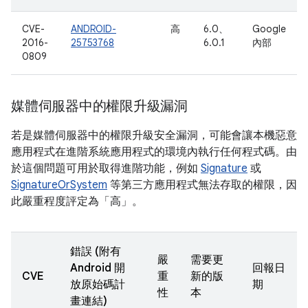
CVE-
ANDROID-
高
6.0、
Google
2016-
25753768
6.0.1
內部
0809
媒體伺服器中的權限升級漏洞
若是媒體伺服器中的權限升級安全漏洞，可能會讓本機惡意
應用程式在進階系統應用程式的環境內執行任何程式碼。由
於這個問題可用於取得進階功能，例如
Signature
或
SignatureOrSystem
等第三方應用程式無法存取的權限，因
此嚴重程度評定為「高」。
錯誤 (附有
嚴
需要更
Android 開
回報日
CVE
重
新的版
放原始碼計
期
性
本
畫連結)