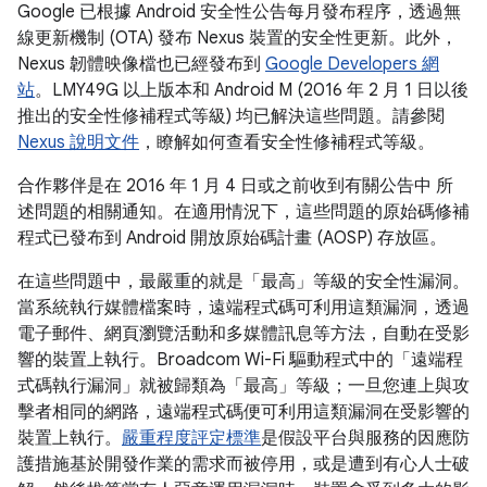
Google 已根據 Android 安全性公告每月發布程序，透過無
線更新機制 (OTA) 發布 Nexus 裝置的安全性更新。此外，
Nexus 韌體映像檔也已經發布到
Google Developers 網
站
。LMY49G 以上版本和 Android M (2016 年 2 月 1 日以後
推出的安全性修補程式等級) 均已解決這些問題。請參閱
Nexus 說明文件
，瞭解如何查看安全性修補程式等級。
合作夥伴是在 2016 年 1 月 4 日或之前收到有關公告中 所
述問題的相關通知。在適用情況下，這些問題的原始碼修補
程式已發布到 Android 開放原始碼計畫 (AOSP) 存放區。
在這些問題中，最嚴重的就是「最高」等級的安全性漏洞。
當系統執行媒體檔案時，遠端程式碼可利用這類漏洞，透過
電子郵件、網頁瀏覽活動和多媒體訊息等方法，自動在受影
響的裝置上執行。Broadcom Wi-Fi 驅動程式中的「遠端程
式碼執行漏洞」就被歸類為「最高」等級；一旦您連上與攻
擊者相同的網路，遠端程式碼便可利用這類漏洞在受影響的
裝置上執行。
嚴重程度評定標準
是假設平台與服務的因應防
護措施基於開發作業的需求而被停用，或是遭到有心人士破