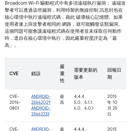
Broadcom Wi-Fi 驅動程式中有多項遠端執行漏洞； 遠端攻
擊者可以透過這些漏洞，利用特製的無線控制 訊息封包在
核心環境中執行遠端程式碼，藉此 破壞核心記憶體。如果
使用者連上與攻擊者相同的 網路，就可能觸發這類漏洞。
這個問題可能會讓遠端程式碼在使用者並未採取任何動作
時，逕自在核心環境中執行，因此嚴重程度評定為「最
高」。
嚴
需要更新的
回報日
CVE
錯誤
重
版本
期
性
CVE-
ANDROID-
最
4.4.4、
2015
2016-
25662029
高
5.0、5.1.1、
年 10
0801
ANDROID-
6.0、6.0.1
月 25
25662233
日
CVE-
ANDROID-
最
4.4.4、
2015