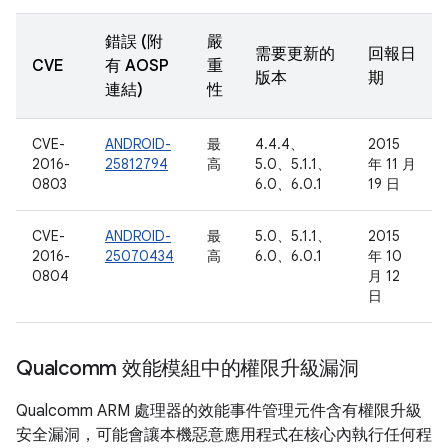
錯誤 (附
嚴
需要更新的
回報日
CVE
有 AOSP
重
版本
期
連結)
性
CVE-
ANDROID-
最
4.4.4、
2015
2016-
25812794
高
5.0、5.1.1、
年 11 月
0803
6.0、6.0.1
19 日
CVE-
ANDROID-
最
5.0、5.1.1、
2015
2016-
25070434
高
6.0、6.0.1
年 10
0804
月 12
日
Qualcomm 效能模組中的權限升級漏洞
Qualcomm ARM 處理器的效能事件管理元件含有權限升級
安全漏洞，可能會讓本機惡意應用程式在核心內執行任何程