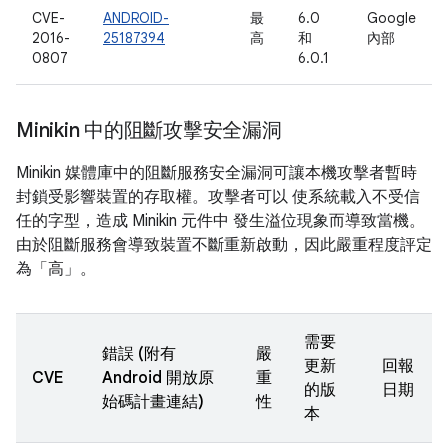
CVE-
ANDROID-
最
6.0
Google
2016-
25187394
高
和
內部
0807
6.0.1
Minikin 中的阻斷攻擊安全漏洞
Minikin 媒體庫中的阻斷服務安全漏洞可讓本機攻擊者暫時
封鎖受影響裝置的存取權。攻擊者可以 使系統載入不受信
任的字型，造成 Minikin 元件中 發生溢位現象而導致當機。
由於阻斷服務會導致裝置不斷重新啟動，因此嚴重程度評定
為「高」。
需要
錯誤 (附有
嚴
更新
回報
CVE
Android 開放原
重
的版
日期
始碼計畫連結)
性
本