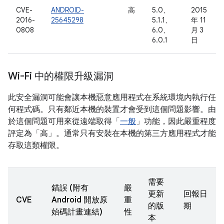
CVE-
ANDROID-
高
5.0、
2015
2016-
25645298
5.1.1、
年 11
0808
6.0、
月 3
6.0.1
日
Wi-Fi 中的權限升級漏洞
此安全漏洞可能會讓本機惡意應用程式在系統環境內執行任
何程式碼。只有鄰近本機的裝置才會受到這個問題影響。由
於這個問題可用來從遠端取得「
一般
」功能，因此嚴重程度
評定為「高」。通常只有安裝在本機的第三方應用程式才能
存取這類權限。
需要
錯誤 (附有
嚴
更新
回報日
CVE
Android 開放原
重
的版
期
始碼計畫連結)
性
本