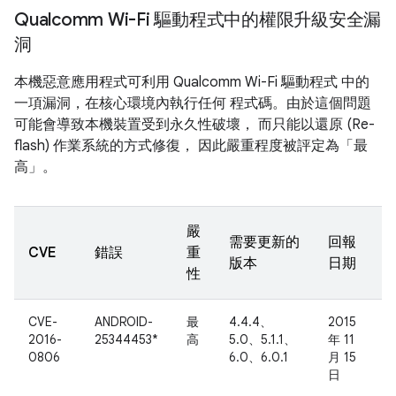
Qualcomm Wi-Fi 驅動程式中的權限升級安全漏
洞
本機惡意應用程式可利用 Qualcomm Wi-Fi 驅動程式 中的
一項漏洞，在核心環境內執行任何 程式碼。由於這個問題
可能會導致本機裝置受到永久性破壞， 而只能以還原 (Re-
flash) 作業系統的方式修復， 因此嚴重程度被評定為「最
高」。
嚴
需要更新的
回報
CVE
錯誤
重
版本
日期
性
CVE-
ANDROID-
最
4.4.4、
2015
2016-
25344453*
高
5.0、5.1.1、
年 11
0806
6.0、6.0.1
月 15
日