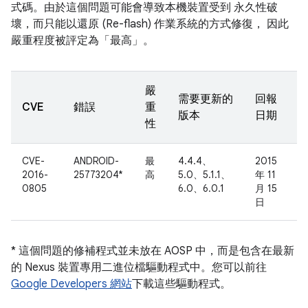
式碼。由於這個問題可能會導致本機裝置受到 永久性破
壞，而只能以還原 (Re-flash) 作業系統的方式修復， 因此
嚴重程度被評定為「最高」。
嚴
需要更新的
回報
CVE
錯誤
重
版本
日期
性
CVE-
ANDROID-
最
4.4.4、
2015
2016-
25773204*
高
5.0、5.1.1、
年 11
0805
6.0、6.0.1
月 15
日
* 這個問題的修補程式並未放在 AOSP 中，而是包含在最新
的 Nexus 裝置專用二進位檔驅動程式中。您可以前往
Google Developers 網站
下載這些驅動程式。