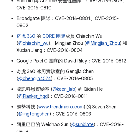
Android 與 Chrome 安全性團隊：CVE-2016-0809、
CVE-2016-0810
Broadgate 團隊：CVE-2016-0801、CVE-2015-
0802
奇虎 360
的
C0RE 團隊
成員 Chiachih Wu
(
@chiachih_wu
)、Mingjian Zhou (
@Mingjian_Zhou
) 和
Xuxian Jiang：CVE-2016-0804
Google Pixel C 團隊的 David Riley：CVE-2016-0812
奇虎 360 冰刃實驗室的 Gengjia Chen
(
@chengjia4574
)：CVE-2016-0805
騰訊科恩實驗室 (
@keen_lab
) 的 Qidan He
(
@Flanker_hqd
)：CVE-2016-0811
趨勢科技 (
www.trendmicro.com
) 的 Seven Shen
(
@lingtongshen
)：CVE-2016-0803
阿里巴巴的 Weichao Sun (
@sunblate
)：CVE-2016-
0808