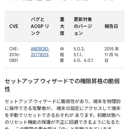
バグと
重
更新対象
CVE
AOSP リ
大
のバージ
報告日
ンク
度
ョン
CVE-
ANDROID-
中
5.0.2、
2015 年
2016-
25778215
程
5.1.1、
11 月 16
0831
度
6.0、6.0.1
日
セットアップ ウィザードでの権限昇格の脆弱
性
セットアップ ウィザードに脆弱性があり、端末を物理的
に操作できる攻撃者が、 端末の設定にアクセスして端末
を手動でリセットできるおそれが あります。初期状態へ
のリセット機能の保護が不正に回避できるようになるた