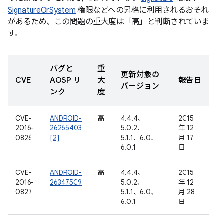
SignatureOrSystem
権限などへの昇格に利用されるおそれ
があるため、この問題の重大度は「高」と判断されていま
す。
バグと
重
更新対象の
CVE
AOSP リ
大
報告日
バージョン
ンク
度
CVE-
ANDROID-
高
4.4.4、
2015
2016-
26265403
5.0.2、
年 12
0826
[2]
5.1.1、6.0、
月 17
6.0.1
日
CVE-
ANDROID-
高
4.4.4、
2015
2016-
26347509
5.0.2、
年 12
0827
5.1.1、6.0、
月 28
6.0.1
日