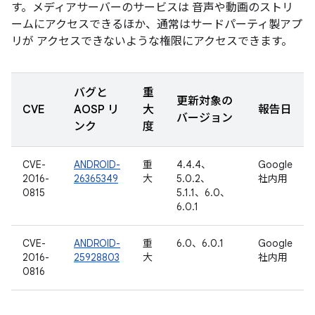
す。メディアサーバーのサービスは 音声や動画のストリ
ームにアクセスできるほか、通常はサードパーティ製アプ
リが アクセスできないような権限にアクセスできます。
バグと
重
更新対象の
CVE
AOSP リ
大
報告日
バージョン
ンク
度
CVE-
ANDROID-
重
4.4.4、
Google
2016-
26365349
大
5.0.2、
社内用
0815
5.1.1、6.0、
6.0.1
CVE-
ANDROID-
重
6.0、6.0.1
Google
2016-
25928803
大
社内用
0816