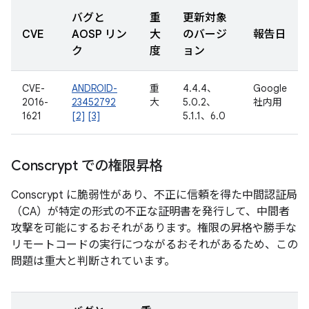
バグと
重
更新対象
CVE
AOSP リン
大
のバージ
報告日
ク
度
ョン
CVE-
ANDROID-
重
4.4.4、
Google
2016-
23452792
大
5.0.2、
社内用
1621
[2]
[3]
5.1.1、6.0
Conscrypt での権限昇格
Conscrypt に脆弱性があり、不正に信頼を得た中間認証局
（CA）が特定の形式の不正な証明書を発行して、中間者
攻撃を可能にするおそれがあります。権限の昇格や勝手な
リモートコードの実行につながるおそれがあるため、この
問題は重大と判断されています。