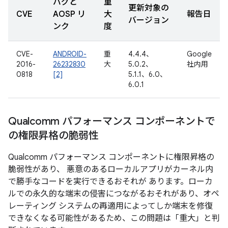
バグと
重
更新対象の
CVE
AOSP リ
大
報告日
バージョン
ンク
度
CVE-
ANDROID-
重
4.4.4、
Google
2016-
26232830
大
5.0.2、
社内用
0818
[2]
5.1.1、6.0、
6.0.1
Qualcomm パフォーマンス コンポーネントで
の権限昇格の脆弱性
Qualcomm パフォーマンス コンポーネントに権限昇格の
脆弱性があり、 悪意のあるローカルアプリがカーネル内
で勝手なコードを実行できるおそれが あります。ローカ
ルでの永久的な端末の侵害につながるおそれがあり、オペ
レーティング システムの再適用によってしか端末を修復
できなくなる可能性があるため、この問題は「重大」と判