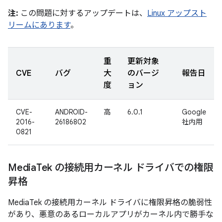
注:
この問題に対するアップデートは、
Linux アップスト
リームにあります
。
重
更新対象
CVE
バグ
大
のバージ
報告日
度
ョン
CVE-
ANDROID-
高
6.0.1
Google
2016-
26186802
社内用
0821
Media
Tek の接続用カーネル ドライバでの権限
昇格
MediaTek の接続用カーネル ドライバに権限昇格の脆弱性
があり、悪意のあるローカルアプリがカーネル内で勝手な