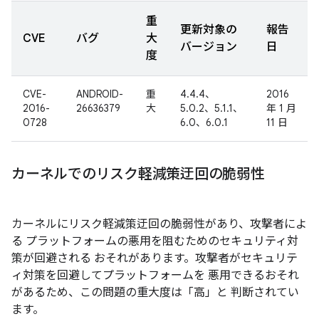
重
更新対象の
報告
CVE
バグ
大
バージョン
日
度
CVE-
ANDROID-
重
4.4.4、
2016
2016-
26636379
大
5.0.2、5.1.1、
年 1 月
0728
6.0、6.0.1
11 日
カーネルでのリスク軽減策迂回の脆弱性
カーネルにリスク軽減策迂回の脆弱性があり、攻撃者によ
る プラットフォームの悪用を阻むためのセキュリティ対
策が回避される おそれがあります。攻撃者がセキュリテ
ィ対策を回避してプラットフォームを 悪用できるおそれ
があるため、この問題の重大度は「高」と 判断されてい
ます。