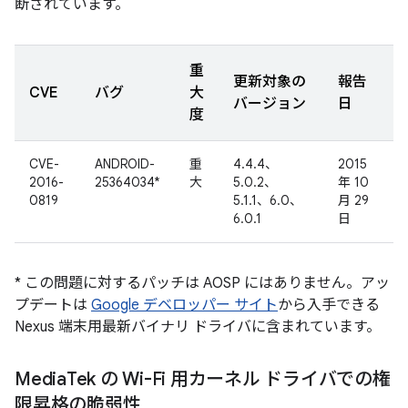
断されています。
重
更新対象の
報告
CVE
バグ
大
バージョン
日
度
CVE-
ANDROID-
重
4.4.4、
2015
2016-
25364034*
大
5.0.2、
年 10
0819
5.1.1、6.0、
月 29
6.0.1
日
* この問題に対するパッチは AOSP にはありません。アッ
プデートは
Google デベロッパー サイト
から入手できる
Nexus 端末用最新バイナリ ドライバに含まれています。
Media
Tek の Wi-Fi 用カーネル ドライバでの権
限昇格の脆弱性