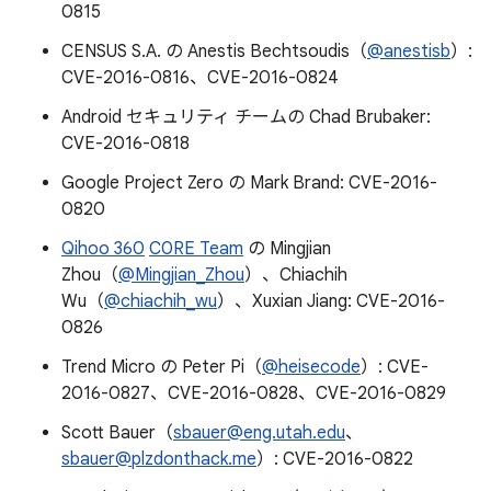
0815
CENSUS S.A. の Anestis Bechtsoudis（
@anestisb
）:
CVE-2016-0816、CVE-2016-0824
Android セキュリティ チームの Chad Brubaker:
CVE-2016-0818
Google Project Zero の Mark Brand: CVE-2016-
0820
Qihoo 360
C0RE Team
の Mingjian
Zhou（
@Mingjian_Zhou
）、Chiachih
Wu（
@chiachih_wu
）、Xuxian Jiang: CVE-2016-
0826
Trend Micro の Peter Pi（
@heisecode
）: CVE-
2016-0827、CVE-2016-0828、CVE-2016-0829
Scott Bauer（
sbauer@eng.utah.edu
、
sbauer@plzdonthack.me
）: CVE-2016-0822