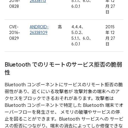
2016-
26338113
5.1.1、6.0、
年 12
0828
6.0.1
月 27
日
CVE-
ANDROID-
高
4.4.4、
2015
2016-
26338109
5.0.2、
年 12
0829
5.1.1、6.0、
月 27
6.0.1
日
Bluetooth でのリモートのサービス拒否の脆弱
性
Bluetooth コンポーネントにサービスのリモート拒否の脆
弱性があり、近くにいる攻撃者が 攻撃対象の端末へのア
クセスをブロックできるおそれがあります。攻撃者は
Bluetooth コンポーネントで特定した Bluetooth 端末でオ
ーバーフローを発生させ、 メモリの破壊やサービスの停
止を図ることができます。Bluetooth サービスへの サービ
スの拒否につながり、端末の消去によってしか修復できな