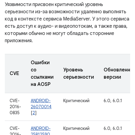
Уязвимости присвоен критический уровень
серьезности из-за возможности удаленно выполнять
код в контексте сервиса MediaServer. У этого сервиса
есть доступ к аудио- и видеопотокам, а также права,
которыми обычно не могут обладать сторонние
приложения.
Ошибки
со
Уровень
Обновленны
CVE
ссылками
серьезности
версии
на AOSP
CVE-
ANDROID-
Критический
6.0, 6.0.1
2016-
26070014
0835
[
2
]
CVE-
ANDROID-
Критический
6.0, 6.0.1
2016-
25812590