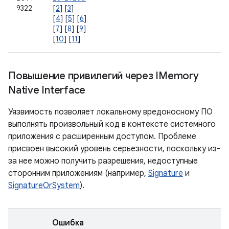
9322
[
2
] [
3
]
[
4
] [
5
] [
6
]
[
7
] [
8
] [
9
]
[
10
] [
11
]
Повышение привилегий через IMemory
Native Interface
Уязвимость позволяет локальному вредоносному ПО
выполнять произвольный код в контексте системного
приложения с расширенным доступом. Проблеме
присвоен высокий уровень серьезности, поскольку из-
за нее можно получить разрешения, недоступные
сторонним приложениям (например,
Signature
и
SignatureOrSystem
).
Ошибка