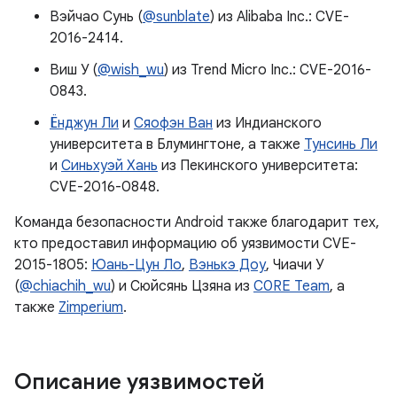
Вэйчао Сунь (
@sunblate
) из Alibaba Inc.: CVE-
2016-2414.
Виш У (
@wish_wu
) из Trend Micro Inc.: CVE-2016-
0843.
Ёнджун Ли
и
Сяофэн Ван
из Индианского
университета в Блумингтоне, а также
Тунсинь Ли
и
Синьхуэй Хань
из Пекинского университета:
CVE-2016-0848.
Команда безопасности Android также благодарит тех,
кто предоставил информацию об уязвимости CVE-
2015-1805:
Юань-Цун Ло
,
Вэнькэ Доу
, Чиачи У
(
@chiachih_wu
) и Сюйсянь Цзяна из
C0RE Team
, а
также
Zimperium
.
Описание уязвимостей