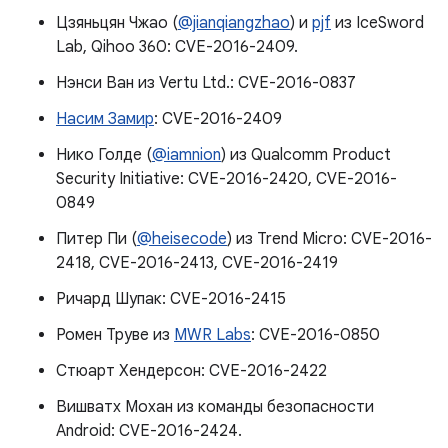
Цзяньцян Чжао (
@jianqiangzhao
) и
pjf
из IceSword
Lab, Qihoo 360: CVE-2016-2409.
Нэнси Ван из Vertu Ltd.: CVE-2016-0837
Насим Замир
: CVE-2016-2409
Нико Голде (
@iamnion
) из Qualcomm Product
Security Initiative: CVE-2016-2420, CVE-2016-
0849
Питер Пи (
@heisecode
) из Trend Micro: CVE-2016-
2418, CVE-2016-2413, CVE-2016-2419
Ричард Шупак: CVE-2016-2415
Ромен Труве из
MWR Labs
: CVE-2016-0850
Стюарт Хендерсон: CVE-2016-2422
Вишватх Мохан из команды безопасности
Android: CVE-2016-2424.