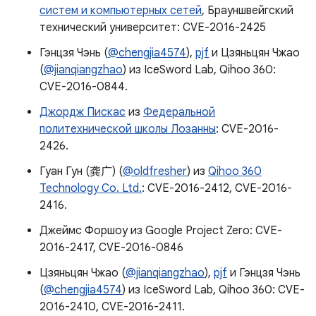
систем и компьютерных сетей
, Брауншвейгский
технический университет: CVE-2016-2425
Гэнцзя Чэнь (
@chengjia4574
),
pjf
и Цзяньцян Чжао
(
@jianqiangzhao
) из IceSword Lab, Qihoo 360:
CVE-2016-0844.
Джордж Пискас
из
Федеральной
политехнической школы Лозанны
: CVE-2016-
2426.
Гуан Гун (龚广) (
@oldfresher
) из
Qihoo 360
Technology Co. Ltd.
: CVE-2016-2412, CVE-2016-
2416.
Джеймс Форшоу из Google Project Zero: CVE-
2016-2417, CVE-2016-0846
Цзяньцян Чжао (
@jianqiangzhao
),
pjf
и Гэнцзя Чэнь
(
@chengjia4574
) из IceSword Lab, Qihoo 360: CVE-
2016-2410, CVE-2016-2411.