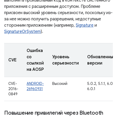
выполнять произвольный код в контексте системного
приложения с расширенным доступом. Проблеме
присвоен высокий уровень серьезности, поскольку из-
за нее можно получить разрешения, недоступные
сторонним приложениям (например,
Signature
и
SignatureOrSystem
).
Ошибка
со
Уровень
Обновленные
CVE
ссылкой
серьезности
версии
на AOSP
CVE-
ANDROID-
Высокий
5.0.2, 5.1.1, 6.0,
2016-
26960931
6.0.1
0849
Повышение привилегий через Bluetooth