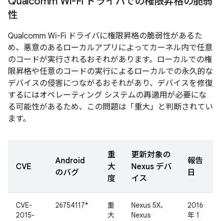
Qualcomm Wi-Fi ドライバでの権限昇格の脆弱
性
Qualcomm Wi-Fi ドライバに権限昇格の脆弱性があるた
め、悪意のあるローカルアプリによってカーネル内で任意
のコードが実行されるおそれがあります。ローカルでの権
限昇格や任意のコードの実行によるローカルでの永久的な
デバイスの侵害につながるおそれがあり、デバイスを修復
するにはオペレーティング システムの再適用が必要にな
る可能性があるため、この問題は「重大」と判断されてい
ます。
重
更新対象の
Android
報告
CVE
大
Nexus デバ
のバグ
日
度
イス
CVE-
26754117*
重
Nexus 5X、
2016
2015-
大
Nexus
年 1