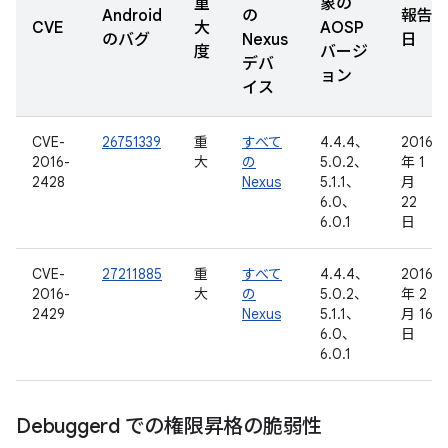
重
象の
Android
の
報告
CVE
大
AOSP
のバグ
Nexus
日
度
バージ
デバ
ョン
イス
CVE-
26751339
重
すべて
4.4.4、
2016
2016-
大
の
5.0.2、
年 1
2428
Nexus
5.1.1、
月
6.0、
22
6.0.1
日
CVE-
27211885
重
すべて
4.4.4、
2016
2016-
大
の
5.0.2、
年 2
2429
Nexus
5.1.1、
月 16
6.0、
日
6.0.1
Debuggerd での権限昇格の脆弱性