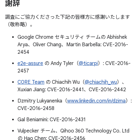
謝辞
調査にご協力くださった下記の皆様方に感謝いたします
（敬称略）。
Google Chrome セキュリティ チームの Abhishek
Arya、Oliver Chang、Martin Barbella: CVE-2016-
2454
e2e-assure
の Andy Tyler（
@ticarpi
）: CVE-2016-
2457
C0RE Team
の Chiachih Wu（
@chiachih_wu
）、
Xuxian Jiang: CVE-2016-2441、CVE-2016-2442
Dzmitry Lukyanenka（
www.linkedin.com/in/dzima
）:
CVE-2016-2458
Gal Beniamini: CVE-2016-2431
Vulpecker チーム、Qihoo 360 Technology Co. Ltd
の Hao Chen: CVE-2016-2456