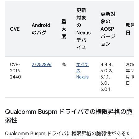
更新
更新対
対象
重
象の
Android
の
報告
CVE
大
AOSP
のバグ
Nexus
日
度
バージ
デバ
ョン
イス
CVE-
27252896
高
すべて
4.4.4、
2016
2016-
の
5.0.2、
年 2
2440
Nexus
5.1.1、
月 18
6.0、
日
6.0.1
Qualcomm Buspm ドライバでの権限昇格の脆
弱性
Qualcomm Buspm ドライバに権限昇格の脆弱性があるた