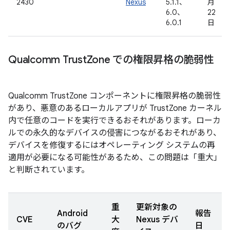
2430
Nexus
5.1.1、
月
6.0、
22
6.0.1
日
Qualcomm Trust
Zone での権限昇格の脆弱性
Qualcomm TrustZone コンポーネントに権限昇格の脆弱性
があり、悪意のあるローカルアプリが TrustZone カーネル
内で任意のコードを実行できるおそれがあります。ローカ
ルでの永久的なデバイスの侵害につながるおそれがあり、
デバイスを修復するにはオペレーティング システムの再
適用が必要になる可能性があるため、この問題は「重大」
と判断されています。
重
更新対象の
Android
報告
CVE
大
Nexus デバ
のバグ
日