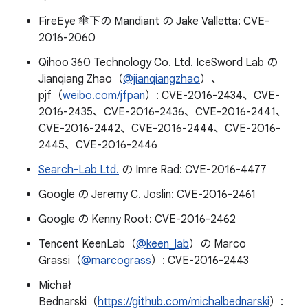
FireEye 傘下の Mandiant の Jake Valletta: CVE-
2016-2060
Qihoo 360 Technology Co. Ltd. IceSword Lab の
Jianqiang Zhao（
@jianqiangzhao
）、
pjf（
weibo.com/jfpan
）: CVE-2016-2434、CVE-
2016-2435、CVE-2016-2436、CVE-2016-2441、
CVE-2016-2442、CVE-2016-2444、CVE-2016-
2445、CVE-2016-2446
Search-Lab Ltd.
の Imre Rad: CVE-2016-4477
Google の Jeremy C. Joslin: CVE-2016-2461
Google の Kenny Root: CVE-2016-2462
Tencent KeenLab（
@keen_lab
）の Marco
Grassi（
@marcograss
）: CVE-2016-2443
Michał
Bednarski（
https://github.com/michalbednarski
）: