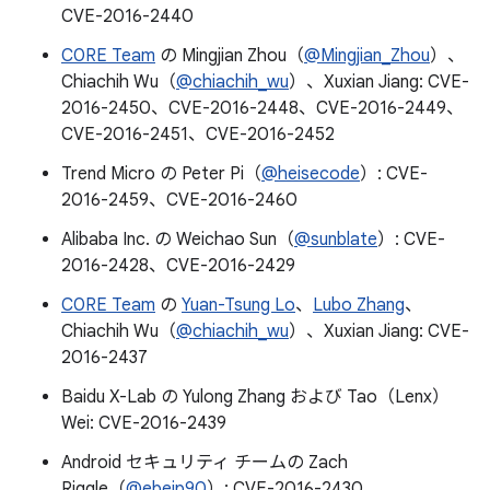
CVE-2016-2440
C0RE Team
の Mingjian Zhou（
@Mingjian_Zhou
）、
Chiachih Wu（
@chiachih_wu
）、Xuxian Jiang: CVE-
2016-2450、CVE-2016-2448、CVE-2016-2449、
CVE-2016-2451、CVE-2016-2452
Trend Micro の Peter Pi（
@heisecode
）: CVE-
2016-2459、CVE-2016-2460
Alibaba Inc. の Weichao Sun（
@sunblate
）: CVE-
2016-2428、CVE-2016-2429
C0RE Team
の
Yuan-Tsung Lo
、
Lubo Zhang
、
Chiachih Wu（
@chiachih_wu
）、Xuxian Jiang: CVE-
2016-2437
Baidu X-Lab の Yulong Zhang および Tao（Lenx）
Wei: CVE-2016-2439
Android セキュリティ チームの Zach
Riggle（
@ebeip90
）: CVE-2016-2430