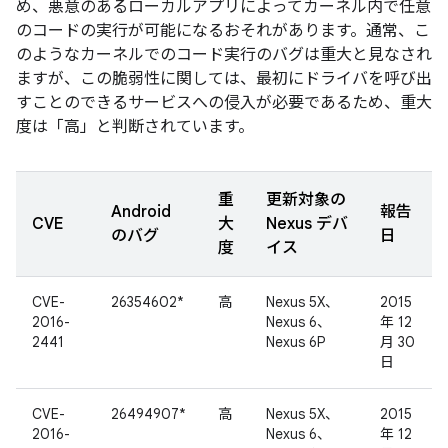
め、悪意のあるローカルアプリによってカーネル内で任意
のコードの実行が可能になるおそれがあります。通常、こ
のようなカーネルでのコード実行のバグは重大と見なされ
ますが、この脆弱性に関しては、最初にドライバを呼び出
すことのできるサービスへの侵入が必要であるため、重大
度は「高」と判断されています。
重
更新対象の
Android
報告
CVE
大
Nexus デバ
のバグ
日
度
イス
CVE-
26354602*
高
Nexus 5X、
2015
2016-
Nexus 6、
年 12
2441
Nexus 6P
月 30
日
CVE-
26494907*
高
Nexus 5X、
2015
2016-
Nexus 6、
年 12