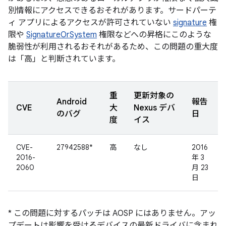
別情報にアクセスできるおそれがあります。サードパーテ
ィ アプリによるアクセスが許可されていない
signature
権
限や
SignatureOrSystem
権限などへの昇格にこのような
脆弱性が利用されるおそれがあるため、この問題の重大度
は「高」と判断されています。
重
更新対象の
Android
報告
CVE
大
Nexus デバ
のバグ
日
度
イス
CVE-
27942588*
高
なし
2016
2016-
年 3
2060
月 23
日
* この問題に対するパッチは AOSP にはありません。アッ
プデートは影響を受けるデバイスの最新ドライバに含まれ