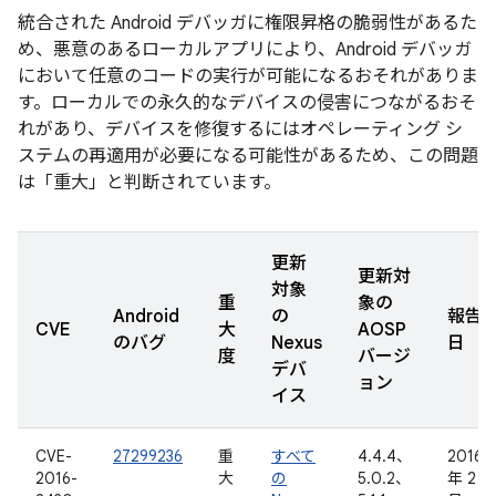
統合された Android デバッガに権限昇格の脆弱性があるた
め、悪意のあるローカルアプリにより、Android デバッガ
において任意のコードの実行が可能になるおそれがありま
す。ローカルでの永久的なデバイスの侵害につながるおそ
れがあり、デバイスを修復するにはオペレーティング シ
ステムの再適用が必要になる可能性があるため、この問題
は「重大」と判断されています。
更新
更新対
対象
重
象の
Android
の
報告
CVE
大
AOSP
のバグ
Nexus
日
度
バージ
デバ
ョン
イス
CVE-
27299236
重
すべて
4.4.4、
2016
2016-
大
の
5.0.2、
年 2