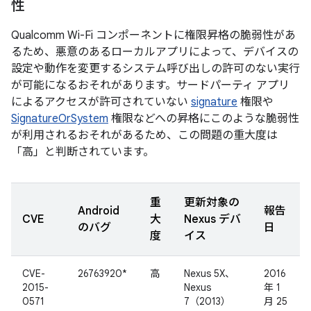
性
Qualcomm Wi-Fi コンポーネントに権限昇格の脆弱性があ
るため、悪意のあるローカルアプリによって、デバイスの
設定や動作を変更するシステム呼び出しの許可のない実行
が可能になるおそれがあります。サードパーティ アプリ
によるアクセスが許可されていない
signature
権限や
SignatureOrSystem
権限などへの昇格にこのような脆弱性
が利用されるおそれがあるため、この問題の重大度は
「高」と判断されています。
重
更新対象の
Android
報告
CVE
大
Nexus デバ
のバグ
日
度
イス
CVE-
26763920*
高
Nexus 5X、
2016
2015-
Nexus
年 1
0571
7（2013）
月 25