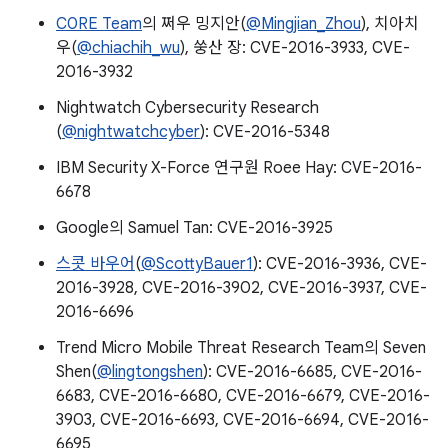
C0RE Team
의 쩌우 밍지안(
@Mingjian_Zhou
), 치아치
우(
@chiachih_wu
), 쑹산 장: CVE-2016-3933, CVE-
2016-3932
Nightwatch Cybersecurity Research
(
@nightwatchcyber
): CVE-2016-5348
IBM Security X-Force 연구원 Roee Hay: CVE-2016-
6678
Google의 Samuel Tan: CVE-2016-3925
스콧 바우어
(
@ScottyBauer1
): CVE-2016-3936, CVE-
2016-3928, CVE-2016-3902, CVE-2016-3937, CVE-
2016-6696
Trend Micro Mobile Threat Research Team의 Seven
Shen(
@lingtongshen
): CVE-2016-6685, CVE-2016-
6683, CVE-2016-6680, CVE-2016-6679, CVE-2016-
3903, CVE-2016-6693, CVE-2016-6694, CVE-2016-
6695