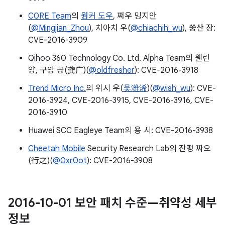
C0RE Team
의
웡커 도우
, 쩌우 밍지안
(
@Mingjian_Zhou
), 치아치 우(
@chiachih_wu
), 쑹산 장:
CVE-2016-3909
Qihoo 360 Technology Co. Ltd. Alpha Team의 웬린
양, 구앙 공(龚广)(
@oldfresher
): CVE-2016-3918
Trend Micro Inc.
의 위시 우(
吴潍浠
)(
@wish_wu
): CVE-
2016-3924, CVE-2016-3915, CVE-2016-3916, CVE-
2016-3910
Huawei SCC Eagleye Team의 용 시: CVE-2016-3938
Cheetah Mobile
Security Research Lab의 잔펑 짜오
(行之)(
@0xr0ot
): CVE-2016-3908
2016-10-01 보안 패치 수준—취약성 세부
정보