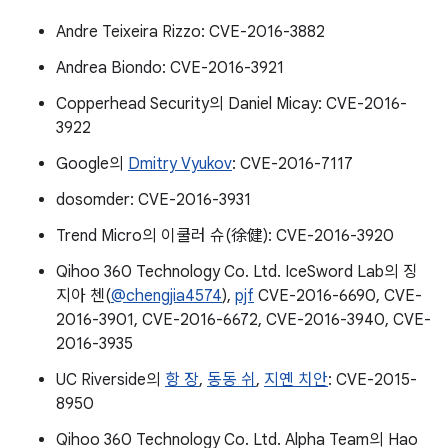
Andre Teixeira Rizzo: CVE-2016-3882
Andrea Biondo: CVE-2016-3921
Copperhead Security의 Daniel Micay: CVE-2016-
3922
Google의
Dmitry Vyukov
: CVE-2016-7117
dosomder: CVE-2016-3931
Trend Micro의 이쿨러 슈(徐健): CVE-2016-3920
Qihoo 360 Technology Co. Ltd. IceSword Lab의 징
지아 첸(
@chengjia4574
),
pjf
CVE-2016-6690, CVE-
2016-3901, CVE-2016-6672, CVE-2016-3940, CVE-
2016-3935
UC Riverside의
항 장
,
동동 쉬
,
지옌 치안
: CVE-2015-
8950
Qihoo 360 Technology Co. Ltd. Alpha Team의 Hao