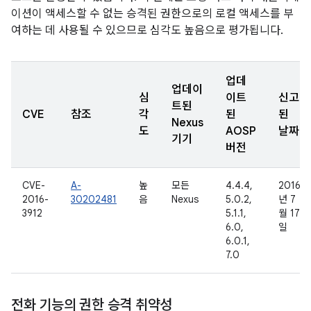
이션이 액세스할 수 없는 승격된 권한으로의 로컬 액세스를 부
여하는 데 사용될 수 있으므로 심각도 높음으로 평가됩니다.
업데
업데이
심
이트
신고
트된
CVE
참조
각
된
된
Nexus
도
AOSP
날짜
기기
버전
CVE-
A-
높
모든
4.4.4,
2016
2016-
30202481
음
Nexus
5.0.2,
년 7
3912
5.1.1,
월 17
6.0,
일
6.0.1,
7.0
전화 기능의 권한 승격 취약성