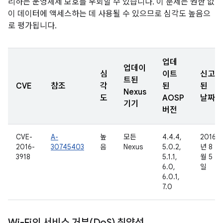
리하는 운영체제 보호를 우회할 수 있습니다. 이 문제는 권한 없
이 데이터에 액세스하는 데 사용될 수 있으므로 심각도 높음으
로 평가됩니다.
업데
업데이
심
이트
신고
트된
CVE
참조
각
된
된
Nexus
도
AOSP
날짜
기기
버전
CVE-
A-
높
모든
4.4.4,
2016
2016-
30745403
음
Nexus
5.0.2,
년 8
3918
5.1.1,
월 5
6.0,
일
6.0.1,
7.0
Wi-Fi의 서비스 거부(Do
S) 취약성