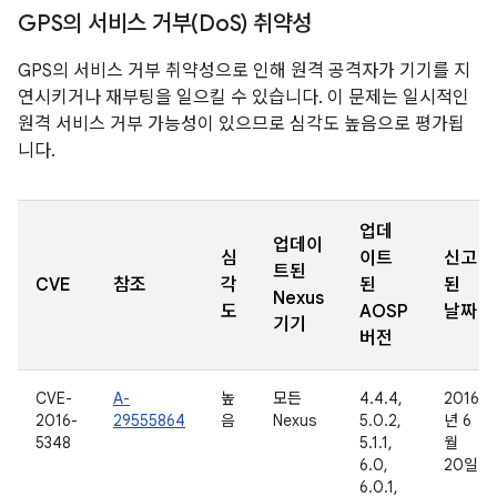
GPS의 서비스 거부(Do
S) 취약성
GPS의 서비스 거부 취약성으로 인해 원격 공격자가 기기를 지
연시키거나 재부팅을 일으킬 수 있습니다. 이 문제는 일시적인
원격 서비스 거부 가능성이 있으므로 심각도 높음으로 평가됩
니다.
업데
업데이
심
이트
신고
트된
CVE
참조
각
된
된
Nexus
도
AOSP
날짜
기기
버전
CVE-
A-
높
모든
4.4.4,
2016
2016-
29555864
음
Nexus
5.0.2,
년 6
5348
5.1.1,
월
6.0,
20일
6.0.1,