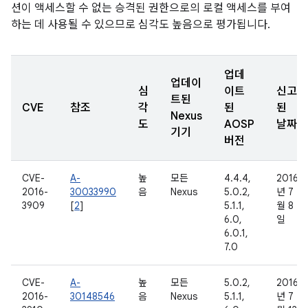
션이 액세스할 수 없는 승격된 권한으로의 로컬 액세스를 부여
하는 데 사용될 수 있으므로 심각도 높음으로 평가됩니다.
업데
업데이
심
이트
신고
트된
CVE
참조
각
된
된
Nexus
도
AOSP
날짜
기기
버전
CVE-
A-
높
모든
4.4.4,
2016
2016-
30033990
음
Nexus
5.0.2,
년 7
3909
[
2
]
5.1.1,
월 8
6.0,
일
6.0.1,
7.0
CVE-
A-
높
모든
5.0.2,
2016
2016-
30148546
음
Nexus
5.1.1,
년 7