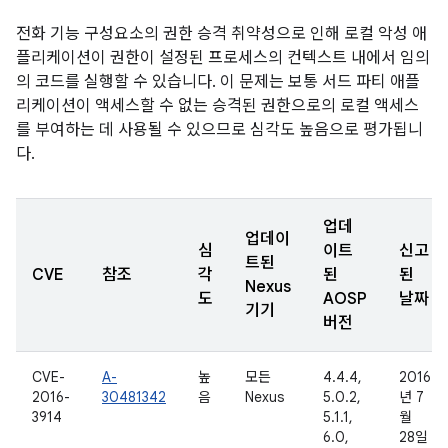
전화 기능 구성요소의 권한 승격 취약성으로 인해 로컬 악성 애
플리케이션이 권한이 설정된 프로세스의 컨텍스트 내에서 임의
의 코드를 실행할 수 있습니다. 이 문제는 보통 서드 파티 애플
리케이션이 액세스할 수 없는 승격된 권한으로의 로컬 액세스
를 부여하는 데 사용될 수 있으므로 심각도 높음으로 평가됩니
다.
업데
업데이
심
이트
신고
트된
CVE
참조
각
된
된
Nexus
도
AOSP
날짜
기기
버전
CVE-
A-
높
모든
4.4.4,
2016
2016-
30481342
음
Nexus
5.0.2,
년 7
3914
5.1.1,
월
6.0,
28일