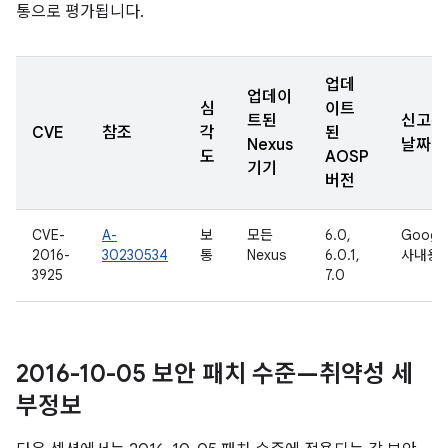
통으로 평가됩니다.
업데
업데이
심
이트
트된
신고된
CVE
참조
각
된
Nexus
날짜
도
AOSP
기기
버전
CVE-
A-
보
모든
6.0,
Googl
2016-
30230534
통
Nexus
6.0.1,
사내용
3925
7.0
2016-10-05 보안 패치 수준—취약성 세
부정보