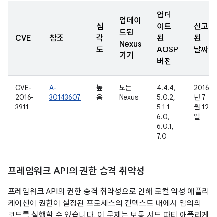
업데
업데이
심
이트
신고
트된
CVE
참조
각
된
된
Nexus
도
AOSP
날짜
기기
버전
CVE-
A-
높
모든
4.4.4,
2016
2016-
30143607
음
Nexus
5.0.2,
년 7
3911
5.1.1,
월 12
6.0,
일
6.0.1,
7.0
프레임워크 API의 권한 승격 취약성
프레임워크 API의 권한 승격 취약성으로 인해 로컬 악성 애플리
케이션이 권한이 설정된 프로세스의 컨텍스트 내에서 임의의
코드를 실행할 수 있습니다. 이 문제는 보통 서드 파티 애플리케