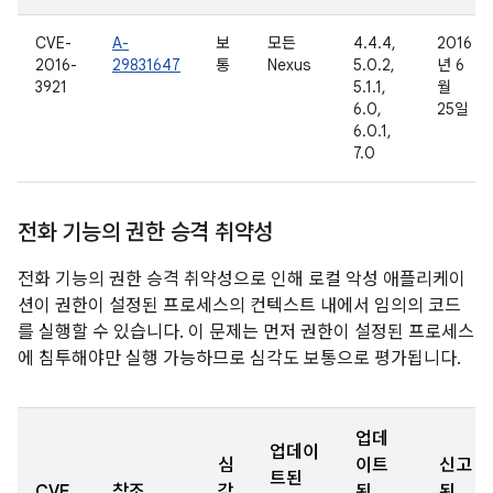
CVE-
A-
보
모든
4.4.4,
2016
2016-
29831647
통
Nexus
5.0.2,
년 6
3921
5.1.1,
월
6.0,
25일
6.0.1,
7.0
전화 기능의 권한 승격 취약성
전화 기능의 권한 승격 취약성으로 인해 로컬 악성 애플리케이
션이 권한이 설정된 프로세스의 컨텍스트 내에서 임의의 코드
를 실행할 수 있습니다. 이 문제는 먼저 권한이 설정된 프로세스
에 침투해야만 실행 가능하므로 심각도 보통으로 평가됩니다.
업데
업데이
심
이트
신고
트된
CVE
참조
각
된
된