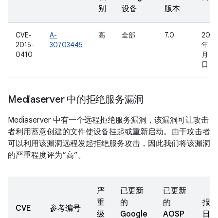
别
设备
版本
CVE-
A-
高
全部
7.0
2015
2015-
30703445
年 1
0410
月 16
日
Mediaserver 中的拒绝服务漏洞
Mediaserver 中有一个远程拒绝服务漏洞，该漏洞可让攻击
者利用蓄意创建的文件使设备挂起或重新启动。由于攻击者
可以利用该漏洞远程发起拒绝服务攻击，因此我们将该漏洞
的严重程度评为“高”。
严
已更新
已更新
重
的
的
报告
CVE
参考编号
级
Google
AOSP
日期