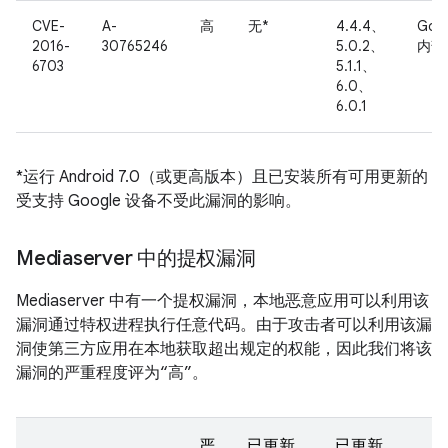
CVE-
A-
高
无*
4.4.4、
Goo
2016-
30765246
5.0.2、
内部
6703
5.1.1、
6.0、
6.0.1
*运行 Android 7.0（或更高版本）且已安装所有可用更新的
受支持 Google 设备不受此漏洞的影响。
Mediaserver 中的提权漏洞
Mediaserver 中有一个提权漏洞，本地恶意应用可以利用该
漏洞通过特权进程执行任意代码。由于攻击者可以利用该漏
洞使第三方应用在本地获取超出规定的权能，因此我们将该
漏洞的严重程度评为“高”。
严
已更新
已更新