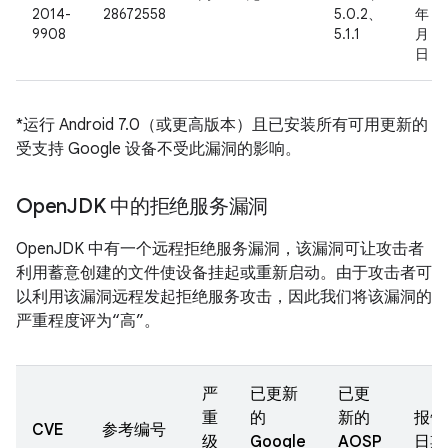
2014-
28672558
5.0.2、
年 5
9908
5.1.1
月 5
日
*运行 Android 7.0（或更高版本）且已安装所有可用更新的
受支持 Google 设备不受此漏洞的影响。
Open
JDK 中的拒绝服务漏洞
OpenJDK 中有一个远程拒绝服务漏洞，该漏洞可让攻击者
利用蓄意创建的文件使设备挂起或重新启动。由于攻击者可
以利用该漏洞远程发起拒绝服务攻击，因此我们将该漏洞的
严重程度评为“高”。
严
已更新
已更
重
的
新的
报告
CVE
参考编号
级
Google
AOSP
日期