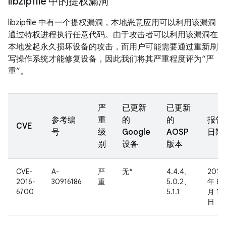
libzipfile 中的提权漏洞
libzipfile 中有一个提权漏洞，本地恶意应用可以利用该漏洞
通过特权进程执行任意代码。由于攻击者可以利用该漏洞在
本地发起永久损坏设备的攻击，而用户可能需要通过重新刷
写操作系统才能修复设备，因此我们将其严重程度评为“严
重”。
严
已更新
已更新
参考编
重
的
的
报告
CVE
号
级
Google
AOSP
日期
别
设备
版本
CVE-
A-
严
无*
4.4.4、
2016
2016-
30916186
重
5.0.2、
年 8
6700
5.1.1
月 17
日