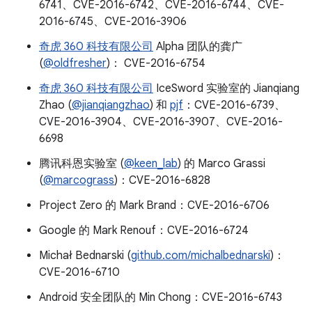
6741、CVE-2016-6742、CVE-2016-6744、CVE-
2016-6745、CVE-2016-3906
奇虎 360 科技有限公司
Alpha 团队的龚广
(
@oldfresher
)： CVE-2016-6754
奇虎 360 科技有限公司
IceSword 实验室的 Jianqiang
Zhao (
@jianqiangzhao
) 和
pjf
：CVE-2016-6739、
CVE-2016-3904、CVE-2016-3907、CVE-2016-
6698
腾讯科恩实验室 (
@keen_lab
) 的 Marco Grassi
(
@marcograss
)：CVE-2016-6828
Project Zero 的 Mark Brand：CVE-2016-6706
Google 的 Mark Renouf：CVE-2016-6724
Michał Bednarski (
github.com/michalbednarski
)：
CVE-2016-6710
Android 安全团队的 Min Chong：CVE-2016-6743