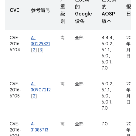
重
的
的
报告
CVE
参考编号
级
Google
AOSP
日期
别
设备
版本
CVE-
A-
高
全部
4.4.4、
2016
2016-
30229821
5.0.2、
年 7
6704
[
2
] [
3
]
5.1.1、
月 19
6.0、
日
6.0.1、
7.0
CVE-
A-
高
全部
5.0.2、
2016
2016-
30907212
5.1.1、
年 8
6705
[
2
]
6.0、
月 16
6.0.1、
日
7.0
CVE-
A-
高
全部
7.0
2016
2016-
31385713
年 9