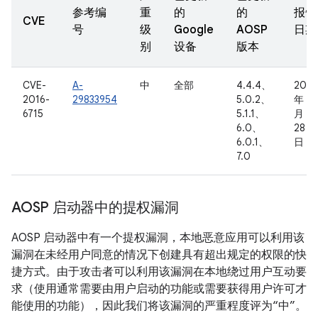
参考编
重
的
的
报告
CVE
号
级
Google
AOSP
日期
别
设备
版本
CVE-
A-
中
全部
4.4.4、
2016
2016-
29833954
5.0.2、
年 6
6715
5.1.1、
月
6.0、
28
6.0.1、
日
7.0
AOSP 启动器中的提权漏洞
AOSP 启动器中有一个提权漏洞，本地恶意应用可以利用该
漏洞在未经用户同意的情况下创建具有超出规定的权限的快
捷方式。由于攻击者可以利用该漏洞在本地绕过用户互动要
求（使用通常需要由用户启动的功能或需要获得用户许可才
能使用的功能），因此我们将该漏洞的严重程度评为“中”。