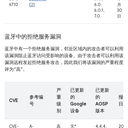
6710
[
2
]
6.0、
月
6.0.1、
30
7.0
日
蓝牙中的拒绝服务漏洞
蓝牙中有一个拒绝服务漏洞，邻近区域内的攻击者可以利用
该漏洞阻止蓝牙访问受影响的设备。由于攻击者可以利用该
漏洞远程发起拒绝服务攻击，因此我们将该漏洞的严重程度
评为“高”。
严
已更新
已更新
参考编
重
的
的
报告
CVE
号
级
Google
AOSP
日期
别
设备
版本
CVE-
A-
高
无*
4.4.4、
2014