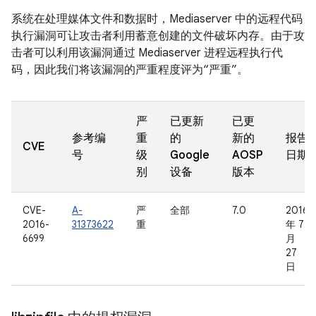
系统在处理媒体文件和数据时，Mediaserver 中的远程代码
执行漏洞可让攻击者利用蓄意创建的文件破坏内存。由于攻
击者可以利用该漏洞通过 Mediaserver 进程远程执行代
码，因此我们将该漏洞的严重程度评为“严重”。
严
已更新
已更
参考编
重
的
新的
报告
CVE
号
级
Google
AOSP
日期
别
设备
版本
CVE-
A-
严
全部
7.0
2016
2016-
31373622
重
年 7
6699
月
27
日