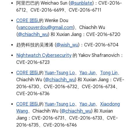
阿里巴巴的 Weichao Sun (
@sunblate
)：CVE-2016-
6712、CVE-2016-6699、CVE-2016-6711
C0RE 团队
的 Wenke Dou
(
vancouverdou@gmail.com
)、Chiachih Wu
(
@chiachih_wu
) 和 Xuxian Jiang：CVE-2016-6720
趋势科技的吴潍浠 (
@wish_wu
)：CVE-2016-6704
Nightwatch Cybersecurity
的 Yakov Shafranovich：
CVE-2016-6723
C0RE 团队
的
Yuan-Tsung Lo
、
Yao Jun
、
Tong Lin
、
Chiachih Wu (
@chiachih_wu
) 和 Xuxian Jiang：CVE-
2016-6730、CVE-2016-6732、CVE-2016-6734、
CVE-2016-6736
C0RE 团队
的
Yuan-Tsung Lo
、
Yao Jun
、
Xiaodong
Wang
、Chiachih Wu (
@chiachih_wu
) 和 Xuxian
Jiang：CVE-2016-6731、CVE-2016-6733、CVE-
2016-6735、CVE-2016-6746