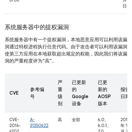
6706
月 8
日
系统服务器中的提权漏洞
系统服务器中有一个提权漏洞，本地恶意应用可以利用该漏
洞通过特权进程执行任意代码。由于攻击者可以利用该漏洞
使第三方应用在本地获取超出规定的权能，因此我们将该漏
洞的严重程度评为“高”。
严
已更新
已更
参考编
重
的
新的
报告
CVE
号
级
Google
AOSP
日期
别
设备
版本
CVE-
A-
高
全部
6.0、
2016
2016-
31350622
6.0.1、
年 9
6707
7.0
月 7