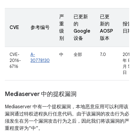
严
已更新
已更
重
的
新的
报告
CVE
参考编号
级
Google
AOSP
日期
别
设备
版本
CVE-
A-
中
全部
7.0
2016
2016-
30778130
年 8
6716
月 5
日
Mediaserver 中的提权漏洞
Mediaserver 中有一个提权漏洞，本地恶意应用可以利用该
漏洞通过特权进程执行任意代码。由于该漏洞的攻击行为必
须发生在另一个漏洞攻击行为之后，因此我们将该漏洞的严
重程度评为“中”。