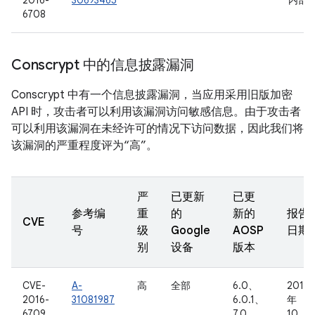
2016-
30693465
内部
6708
Conscrypt 中的信息披露漏洞
Conscrypt 中有一个信息披露漏洞，当应用采用旧版加密
API 时，攻击者可以利用该漏洞访问敏感信息。由于攻击者
可以利用该漏洞在未经许可的情况下访问数据，因此我们将
该漏洞的严重程度评为“高”。
严
已更新
已更
参考编
重
的
新的
报告
CVE
号
级
Google
AOSP
日期
别
设备
版本
CVE-
A-
高
全部
6.0、
2015
2016-
31081987
6.0.1、
年
6709
7.0
10