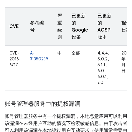
严
已更新
已更新
参考编
重
的
的
报告
CVE
号
级
Google
AOSP
日期
别
设备
版本
CVE-
A-
中
全部
4.4.4、
2016
2016-
31350239
5.0.2、
年 9
6717
5.1.1、
月 7
6.0、
日
6.0.1、
7.0
账号管理器服务中的提权漏洞
账号管理器服务中有一个提权漏洞，本地恶意应用可以利用
该漏洞在未经用户互动的情况下检索敏感信息。由于攻击者
可以利用该漏洞在本地绕过用户互动要求（使用通常需要由