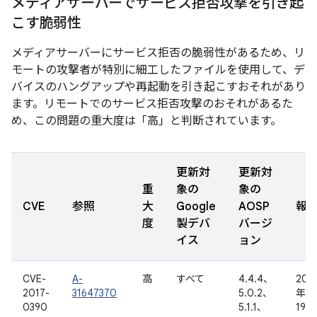
メディアサーバーでサービス拒否攻撃を引き起
こす脆弱性
メディアサーバーにサービス拒否の脆弱性があるため、リ
モートの攻撃者が特別に細工したファイルを使用して、デ
バイスのハングアップや再起動を引き起こすおそれがあり
ます。リモートでのサービス拒否攻撃のおそれがあるた
め、この問題の重大度は「高」と判断されています。
更新対
更新対
重
象の
象の
CVE
参照
大
Google
AOSP
報
度
製デバ
バージ
イス
ョン
CVE-
A-
高
すべて
4.4.4、
201
2017-
31647370
5.0.2、
年 9
0390
5.1.1、
19 