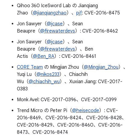
Qihoo 360 IceSword Lab の Jianqiang
Zhao（
@jianqiangzhao
）、
pjf
: CVE-2016-8475
Jon Sawyer（
@jcase
）、Sean
Beaupre（
@firewaterdevs
）: CVE-2016-8462
Jon Sawyer（
@jcase
）、Sean
Beaupre（
@firewaterdevs
）、Ben
Actis（
@Ben_RA
）: CVE-2016-8461
C0RE Team
の Mingjian Zhou（
@Mingjian_Zhou
）、
Yuqi Lu（
@nikos233
）、Chiachih
Wu（
@chiachih_wu
）、Xuxian Jiang: CVE-2017-
0383
Monk Avel: CVE-2017-0396、CVE-2017-0399
Trend Micro の Peter Pi（
@heisecode
）: CVE-
2016-8469、CVE-2016-8424、CVE-2016-8428、
CVE-2016-8429、CVE-2016-8460、CVE-2016-
8473、CVE-2016-8474