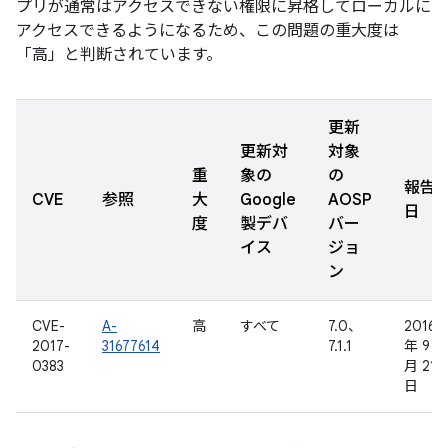
プリが通常はアクセスできない権限に昇格してローカルに
アクセスできるようになるため、この問題の重大度は
「高」と判断されています。
更新
更新対
対象
重
象の
の
報告
CVE
参照
大
Google
AOSP
日
度
製デバ
バー
イス
ジョ
ン
CVE-
A-
高
すべて
7.0、
2016
2017-
31677614
7.1.1
年 9
0383
月 21
日