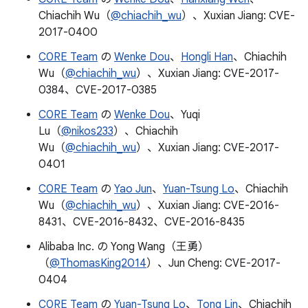
Chiachih Wu（
@chiachih_wu
）、Xuxian Jiang: CVE-
2017-0400
C0RE Team
の
Wenke Dou
、
Hongli Han
、Chiachih
Wu（
@chiachih_wu
）、Xuxian Jiang: CVE-2017-
0384、CVE-2017-0385
C0RE Team
の
Wenke Dou
、Yuqi
Lu（
@nikos233
）、Chiachih
Wu（
@chiachih_wu
）、Xuxian Jiang: CVE-2017-
0401
C0RE Team
の
Yao Jun
、
Yuan-Tsung Lo
、Chiachih
Wu（
@chiachih_wu
）、Xuxian Jiang: CVE-2016-
8431、CVE-2016-8432、CVE-2016-8435
Alibaba Inc. の Yong Wang（王勇）
（
@ThomasKing2014
）、Jun Cheng: CVE-2017-
0404
C0RE Team
の
Yuan-Tsung Lo
、
Tong Lin
、Chiachih