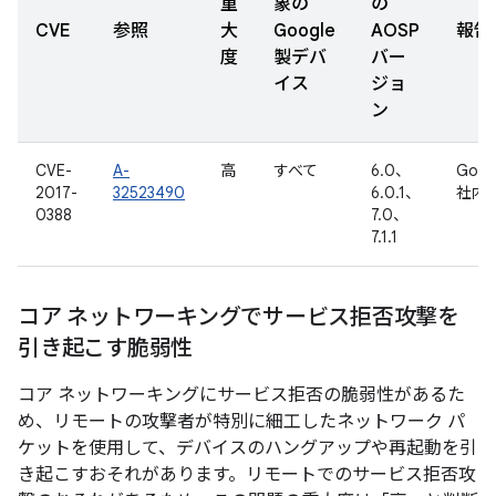
重
象の
の
CVE
参照
大
Google
AOSP
報告
度
製デバ
バー
イス
ジョ
ン
CVE-
A-
高
すべて
6.0、
Goog
2017-
32523490
6.0.1、
社内
0388
7.0、
7.1.1
コア ネットワーキングでサービス拒否攻撃を
引き起こす脆弱性
コア ネットワーキングにサービス拒否の脆弱性があるた
め、リモートの攻撃者が特別に細工したネットワーク パ
ケットを使用して、デバイスのハングアップや再起動を引
き起こすおそれがあります。リモートでのサービス拒否攻