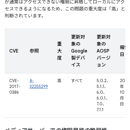
が通常はアクセスできない権限に昇格してローカルにアク
セスできるようになるため、この問題の重大度は「高」と
判断されています。
更新対
更新対
重
象の
象の
報告
CVE
参照
大
Google
AOSP
日
度
製デバ
バージ
イス
ョン
CVE-
A-
高
すべて
5.0.2、
2016
2017-
32255299
5.1.1、
年
0386
6.0、
10
6.0.1、
月 18
7.0、
日
7.1.1