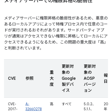
メディアサーバーでの権限昇格の脆弱性
メディアサーバーに権限昇格の脆弱性があるため、悪意の
あるローカルアプリによって特権プロセス内で任意のコー
ドが実行されるおそれがあります。サードパーティ アプ
リが通常はアクセスできない権限に昇格してローカルにア
クセスできるようになるため、この問題の重大度は「高」
と判断されています。
更新対
更新対
重
象の
象の
報告
CVE
参照
大
Google
AOSP
日
度
製デバ
バージ
イス
ョン
CVE-
A-
高
すべて
5.0.2、
2016
2017-
32660278
5.1.1、
年 11