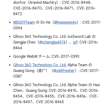
donfos（Aravind Machiry）: CVE-2016-8448、
CVE-2016-8470、CVE-2016-8471、CVE-2016-
8472
MS509Team
の En He（
@heeeeen4x
）: CVE-2017-
0394
Qihoo 360 Technology Co. Ltd. IceSword Lab の
Gengjia Chen（
@chengjia4574
）、
pjf
: CVE-2016-
8464
Google WebM チーム: CVE-2017-0393
Qihoo 360 Technology Co. Ltd.
Alpha Team の
Guang Gong（龚广）（
@oldfresher
）: CVE-2017-
0387
Qihoo 360 Technology Co. Ltd. Alpha Team の Hao
Chen、Guang Gong: CVE-2016-8415、CVE-2016-
8454、CVE-2016-8455、CVE-2016-8456、CVE-
2016-8457、CVE-2016-8465