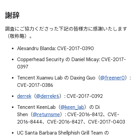
謝辞
調査にご協力くださった下記の皆様方に感謝いたします
（敬称略）。
Alexandru Blanda: CVE-2017-0390
Copperhead Security の Daniel Micay: CVE-2017-
0397
Tencent Xuanwu Lab の Daxing Guo（
@freener0
）:
CVE-2017-0386
derrek
（
@derrekr6
）: CVE-2017-0392
Tencent KeenLab（
@keen_lab
）の Di
Shen（
@returnsme
）: CVE-2016-8412、CVE-
2016-8444、CVE-2016-8427、CVE-2017-0403
UC Santa Barbara Shellphish Grill Team の