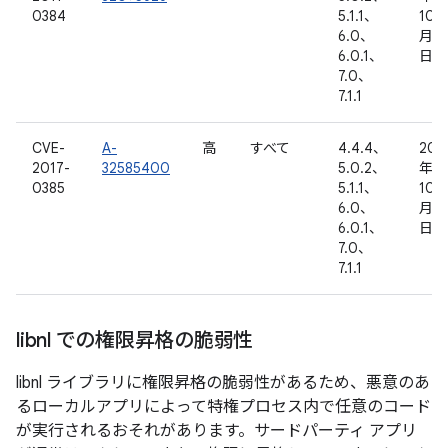
0384
5.1.1、
10
6.0、
月 1
6.0.1、
日
7.0、
7.1.1
CVE-
A-
高
すべて
4.4.4、
201
2017-
32585400
5.0.2、
年
0385
5.1.1、
10
6.0、
月 1
6.0.1、
日
7.0、
7.1.1
libnl での権限昇格の脆弱性
libnl ライブラリに権限昇格の脆弱性があるため、悪意のあ
るローカルアプリによって特権プロセス内で任意のコード
が実行されるおそれがあります。サードパーティ アプリ