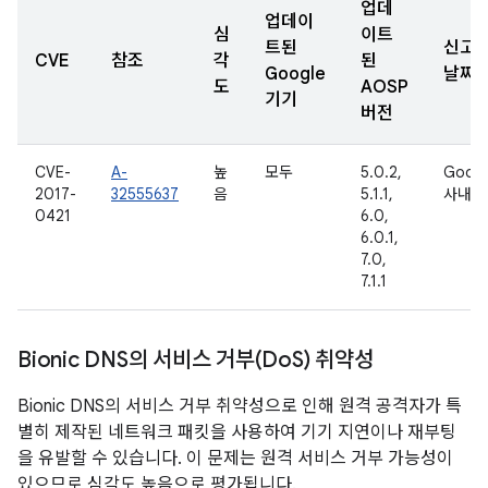
업데
업데이
심
이트
트된
신고
CVE
참조
각
된
Google
날짜
도
AOSP
기기
버전
CVE-
A-
높
모두
5.0.2,
Googl
2017-
32555637
음
5.1.1,
사내용
0421
6.0,
6.0.1,
7.0,
7.1.1
Bionic DNS의 서비스 거부(Do
S) 취약성
Bionic DNS의 서비스 거부 취약성으로 인해 원격 공격자가 특
별히 제작된 네트워크 패킷을 사용하여 기기 지연이나 재부팅
을 유발할 수 있습니다. 이 문제는 원격 서비스 거부 가능성이
있으므로 심각도 높음으로 평가됩니다.