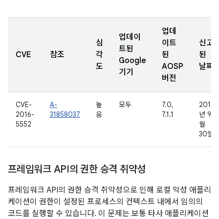
업데
업데이
심
이트
신고
트된
CVE
참조
각
된
된
Google
도
AOSP
날짜
기기
버전
CVE-
A-
높
모두
7.0,
2016
2016-
31858037
음
7.1.1
년 9
5552
월
30일
프레임워크 API의 권한 승격 취약성
프레임워크 API의 권한 승격 취약성으로 인해 로컬 악성 애플리
케이션이 권한이 설정된 프로세스의 컨텍스트 내에서 임의의
코드를 실행할 수 있습니다. 이 문제는 보통 타사 애플리케이션