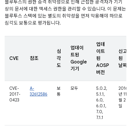
블루투스의 권한 승격 취약성으로 인해 근접한 공격자가 기기
상의 문서에 대한 액세스 권한을 관리할 수 있습니다. 이 문제는
블루투스 스택에 있는 별도의 취약성을 먼저 악용해야 하므로
심각도 보통으로 평가됩니다.
업데
업데이
심
이트
신고
트된
CVE
참조
각
된
된
Google
도
AOSP
날짜
기기
버전
CVE-
A-
보
모두
5.0.2,
2016
2017-
32612586
통
5.1.1,
년 11
0423
6.0,
월 2
6.0.1,
일
7.0,
7.1.1