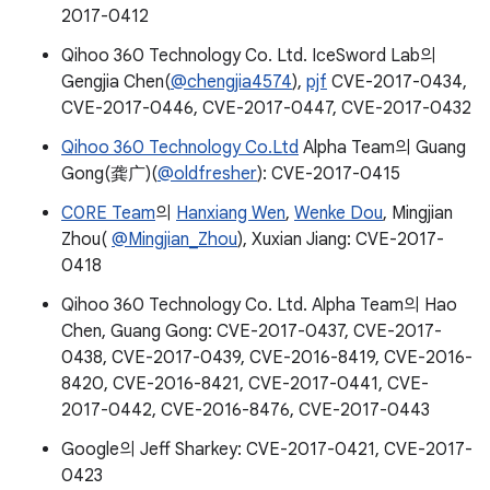
2017-0412
Qihoo 360 Technology Co. Ltd. IceSword Lab의
Gengjia Chen(
@chengjia4574
),
pjf
CVE-2017-0434,
CVE-2017-0446, CVE-2017-0447, CVE-2017-0432
Qihoo 360 Technology Co.Ltd
Alpha Team의 Guang
Gong(龚广)(
@oldfresher
): CVE-2017-0415
C0RE Team
의
Hanxiang Wen
,
Wenke Dou
, Mingjian
Zhou(
@Mingjian_Zhou
), Xuxian Jiang: CVE-2017-
0418
Qihoo 360 Technology Co. Ltd. Alpha Team의 Hao
Chen, Guang Gong: CVE-2017-0437, CVE-2017-
0438, CVE-2017-0439, CVE-2016-8419, CVE-2016-
8420, CVE-2016-8421, CVE-2017-0441, CVE-
2017-0442, CVE-2016-8476, CVE-2017-0443
Google의 Jeff Sharkey: CVE-2017-0421, CVE-2017-
0423