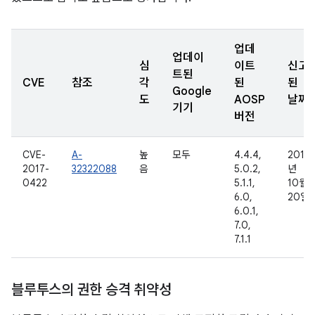
업데
업데이
심
이트
신고
트된
CVE
참조
각
된
된
Google
도
AOSP
날짜
기기
버전
CVE-
A-
높
모두
4.4.4,
2016
2017-
32322088
음
5.0.2,
년
0422
5.1.1,
10월
6.0,
20일
6.0.1,
7.0,
7.1.1
블루투스의 권한 승격 취약성