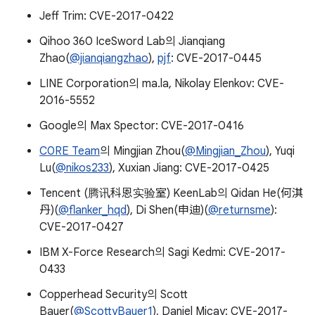
Jeff Trim: CVE-2017-0422
Qihoo 360 IceSword Lab의 Jianqiang
Zhao(
@jianqiangzhao
),
pjf
: CVE-2017-0445
LINE Corporation의 ma.la, Nikolay Elenkov: CVE-
2016-5552
Google의 Max Spector: CVE-2017-0416
C0RE Team
의 Mingjian Zhou(
@Mingjian_Zhou
), Yuqi
Lu(
@nikos233
), Xuxian Jiang: CVE-2017-0425
Tencent (腾讯科恩实验室) KeenLab의 Qidan He(何淇
丹)(
@flanker_hqd
), Di Shen(申迪)(
@returnsme
):
CVE-2017-0427
IBM X-Force Research의 Sagi Kedmi: CVE-2017-
0433
Copperhead Security의 Scott
Bauer(
@ScottyBauer1
), Daniel Micay: CVE-2017-