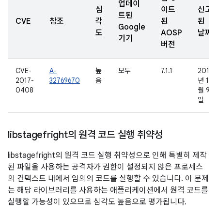
업데이
심
이트
신고
트된
CVE
참조
각
된
된
Google
도
AOSP
날짜
기기
버전
CVE-
A-
높
모두
7.1.1
2016
2017-
32769670
음
년 11
0408
월 9
일
libstagefright의 원격 코드 실행 취약성
libstagefright의 원격 코드 실행 취약성으로 인해 특별히 제작
된 파일을 사용하는 공격자가 권한이 설정되지 않은 프로세스
의 컨텍스트 내에서 임의의 코드를 실행할 수 있습니다. 이 문제
는 해당 라이브러리를 사용하는 애플리케이션에서 원격 코드를
실행할 가능성이 있으므로 심각도 높음으로 평가됩니다.