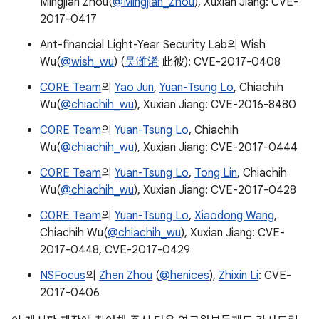
Mingjian Zhou(
@Mingjian_Zhou
), Xuxian Jiang: CVE-
2017-0417
Ant-financial Light-Year Security Lab의 Wish
Wu(
@wish_wu
) (
吴潍浠
此彼): CVE-2017-0408
C0RE Team
의
Yao Jun
,
Yuan-Tsung Lo
, Chiachih
Wu(
@chiachih_wu
), Xuxian Jiang: CVE-2016-8480
C0RE Team
의
Yuan-Tsung Lo
, Chiachih
Wu(
@chiachih_wu
), Xuxian Jiang: CVE-2017-0444
C0RE Team
의
Yuan-Tsung Lo
,
Tong Lin
, Chiachih
Wu(
@chiachih_wu
), Xuxian Jiang: CVE-2017-0428
C0RE Team
의
Yuan-Tsung Lo
,
Xiaodong Wang
,
Chiachih Wu(
@chiachih_wu
), Xuxian Jiang: CVE-
2017-0448, CVE-2017-0429
NSFocus
의
Zhen Zhou
(
@henices
),
Zhixin Li
: CVE-
2017-0406