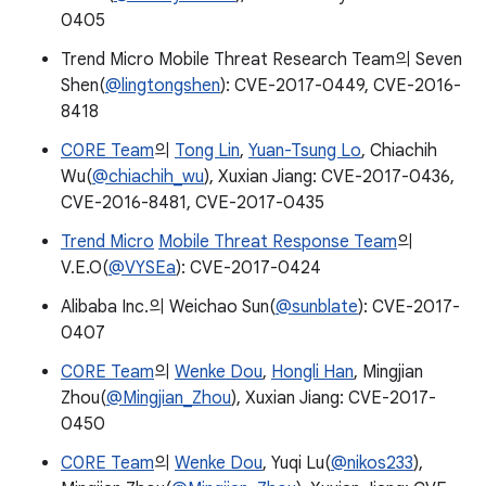
0405
Trend Micro Mobile Threat Research Team의 Seven
Shen(
@lingtongshen
): CVE-2017-0449, CVE-2016-
8418
C0RE Team
의
Tong Lin
,
Yuan-Tsung Lo
, Chiachih
Wu(
@chiachih_wu
), Xuxian Jiang: CVE-2017-0436,
CVE-2016-8481, CVE-2017-0435
Trend Micro
Mobile Threat Response Team
의
V.E.O(
@VYSEa
): CVE-2017-0424
Alibaba Inc.의 Weichao Sun(
@sunblate
): CVE-2017-
0407
C0RE Team
의
Wenke Dou
,
Hongli Han
, Mingjian
Zhou(
@Mingjian_Zhou
), Xuxian Jiang: CVE-2017-
0450
C0RE Team
의
Wenke Dou
, Yuqi Lu(
@nikos233
),