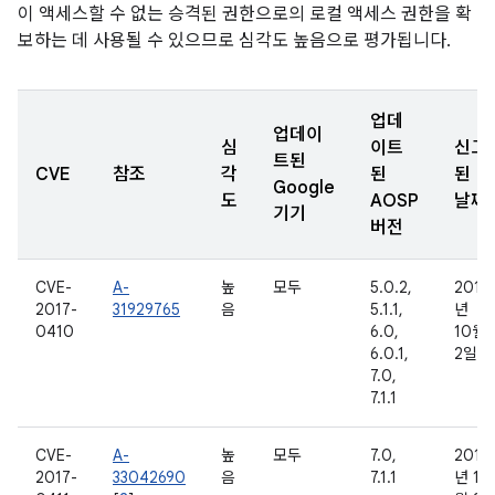
이 액세스할 수 없는 승격된 권한으로의 로컬 액세스 권한을 확
보하는 데 사용될 수 있으므로 심각도 높음으로 평가됩니다.
업데
업데이
심
이트
신고
트된
CVE
참조
각
된
된
Google
도
AOSP
날짜
기기
버전
CVE-
A-
높
모두
5.0.2,
2016
2017-
31929765
음
5.1.1,
년
0410
6.0,
10월
6.0.1,
2일
7.0,
7.1.1
CVE-
A-
높
모두
7.0,
2016
2017-
33042690
음
7.1.1
년 11