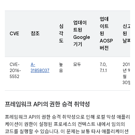
업데
업데이
심
이트
신고
트된
CVE
참조
각
된
된
Google
도
AOSP
날짜
기기
버전
CVE-
A-
높
모두
7.0,
2016
2016-
31858037
음
7.1.1
년 9
5552
월
30일
프레임워크 API의 권한 승격 취약성
프레임워크 API의 권한 승격 취약성으로 인해 로컬 악성 애플리
케이션이 권한이 설정된 프로세스의 컨텍스트 내에서 임의의
코드를 실행할 수 있습니다. 이 문제는 보통 타사 애플리케이션