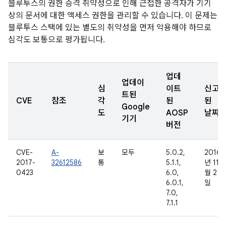
블루투스의 권한 승격 취약성으로 인해 근접한 공격자가 기기
상의 문서에 대한 액세스 권한을 관리할 수 있습니다. 이 문제는
블루투스 스택에 있는 별도의 취약성을 먼저 악용해야 하므로
심각도 보통으로 평가됩니다.
업데
업데이
심
이트
신고
트된
CVE
참조
각
된
된
Google
도
AOSP
날짜
기기
버전
CVE-
A-
보
모두
5.0.2,
2016
2017-
32612586
통
5.1.1,
년 11
0423
6.0,
월 2
6.0.1,
일
7.0,
7.1.1