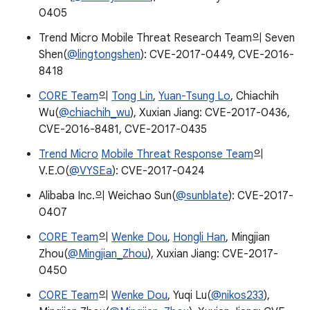
0405
Trend Micro Mobile Threat Research Team의 Seven
Shen(
@lingtongshen
): CVE-2017-0449, CVE-2016-
8418
C0RE Team
의
Tong Lin
,
Yuan-Tsung Lo
, Chiachih
Wu(
@chiachih_wu
), Xuxian Jiang: CVE-2017-0436,
CVE-2016-8481, CVE-2017-0435
Trend Micro
Mobile Threat Response Team
의
V.E.O(
@VYSEa
): CVE-2017-0424
Alibaba Inc.의 Weichao Sun(
@sunblate
): CVE-2017-
0407
C0RE Team
의
Wenke Dou
,
Hongli Han
, Mingjian
Zhou(
@Mingjian_Zhou
), Xuxian Jiang: CVE-2017-
0450
C0RE Team
의
Wenke Dou
, Yuqi Lu(
@nikos233
),