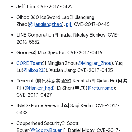
Jeff Trim: CVE-2017-0422
Qihoo 360 IceSword Lab의 Jianqiang
Zhao(
@jianqiangzhao
),
pjf
: CVE-2017-0445
LINE Corporation의 ma.la, Nikolay Elenkov: CVE-
2016-5552
Google의 Max Spector: CVE-2017-0416
C0RE Team
의 Mingjian Zhou(
@Mingjian_Zhou
), Yuqi
Lu(
@nikos233
), Xuxian Jiang: CVE-2017-0425
Tencent (腾讯科恩实验室) KeenLab의 Qidan He(何淇
丹)(
@flanker_hqd
), Di Shen(申迪)(
@returnsme
):
CVE-2017-0427
IBM X-Force Research의 Sagi Kedmi: CVE-2017-
0433
Copperhead Security의 Scott
Bauer(
@ScottyBauer1
), Daniel Micay: CVE-2017-