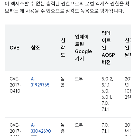
이 액세스할 수 없는 승격된 권한으로의 로컬 액세스 권한을 확
보하는 데 사용될 수 있으므로 심각도 높음으로 평가됩니다.
업데
업데이
심
이트
신고
트된
CVE
참조
각
된
된
Google
도
AOSP
날짜
기기
버전
CVE-
A-
높
모두
5.0.2,
2016
2017-
31929765
음
5.1.1,
년
0410
6.0,
10월
6.0.1,
2일
7.0,
7.1.1
CVE-
A-
높
모두
7.0,
2016
2017-
33042690
음
7.1.1
년 11