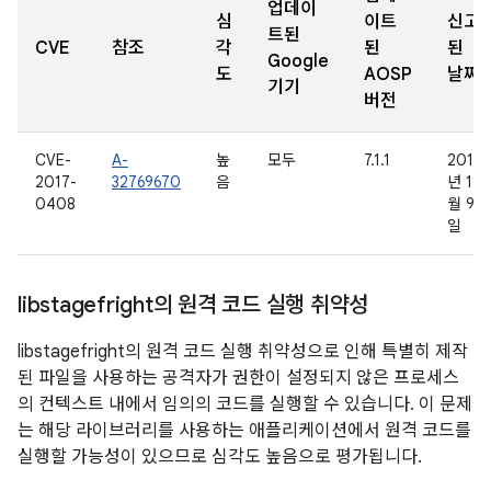
업데이
심
이트
신고
트된
CVE
참조
각
된
된
Google
도
AOSP
날짜
기기
버전
CVE-
A-
높
모두
7.1.1
2016
2017-
32769670
음
년 11
0408
월 9
일
libstagefright의 원격 코드 실행 취약성
libstagefright의 원격 코드 실행 취약성으로 인해 특별히 제작
된 파일을 사용하는 공격자가 권한이 설정되지 않은 프로세스
의 컨텍스트 내에서 임의의 코드를 실행할 수 있습니다. 이 문제
는 해당 라이브러리를 사용하는 애플리케이션에서 원격 코드를
실행할 가능성이 있으므로 심각도 높음으로 평가됩니다.