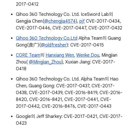
2017-0412
Qihoo 360 Technology Co. Ltd. IceSword Lab의
Gengjia Chen(
@chengjia4574
),
pjf
CVE-2017-0434,
CVE-2017-0446, CVE-2017-0447, CVE-2017-0432
Qihoo 360 Technology Co.Ltd
Alpha Team의 Guang
Gong(龚广)(
@oldfresher
): CVE-2017-0415
C0RE Team
의
Hanxiang Wen
,
Wenke Dou
, Mingjian
Zhou(
@Mingjian_Zhou
), Xuxian Jiang: CVE-2017-
0418
Qihoo 360 Technology Co. Ltd. Alpha Team의 Hao
Chen, Guang Gong: CVE-2017-0437, CVE-2017-
0438, CVE-2017-0439, CVE-2016-8419, CVE-2016-
8420, CVE-2016-8421, CVE-2017-0441, CVE-
2017-0442, CVE-2016-8476, CVE-2017-0443
Google의 Jeff Sharkey: CVE-2017-0421, CVE-2017-
0423