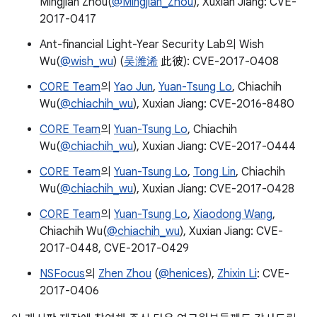
Mingjian Zhou(
@Mingjian_Zhou
), Xuxian Jiang: CVE-
2017-0417
Ant-financial Light-Year Security Lab의 Wish
Wu(
@wish_wu
) (
吴潍浠
此彼): CVE-2017-0408
C0RE Team
의
Yao Jun
,
Yuan-Tsung Lo
, Chiachih
Wu(
@chiachih_wu
), Xuxian Jiang: CVE-2016-8480
C0RE Team
의
Yuan-Tsung Lo
, Chiachih
Wu(
@chiachih_wu
), Xuxian Jiang: CVE-2017-0444
C0RE Team
의
Yuan-Tsung Lo
,
Tong Lin
, Chiachih
Wu(
@chiachih_wu
), Xuxian Jiang: CVE-2017-0428
C0RE Team
의
Yuan-Tsung Lo
,
Xiaodong Wang
,
Chiachih Wu(
@chiachih_wu
), Xuxian Jiang: CVE-
2017-0448, CVE-2017-0429
NSFocus
의
Zhen Zhou
(
@henices
),
Zhixin Li
: CVE-
2017-0406