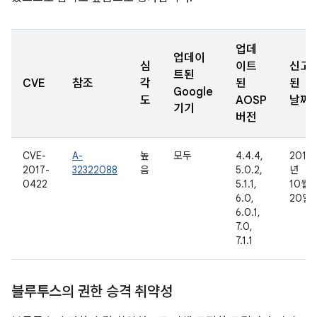
업데
업데이
심
이트
신고
트된
CVE
참조
각
된
된
Google
도
AOSP
날짜
기기
버전
CVE-
A-
높
모두
4.4.4,
2016
2017-
32322088
음
5.0.2,
년
0422
5.1.1,
10월
6.0,
20일
6.0.1,
7.0,
7.1.1
블루투스의 권한 승격 취약성