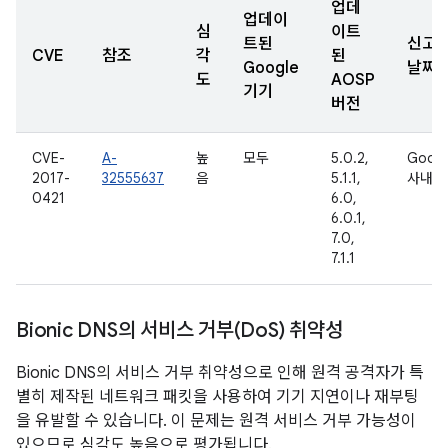
업데
업데이
심
이트
트된
신고
CVE
참조
각
된
Google
날짜
도
AOSP
기기
버전
CVE-
A-
높
모두
5.0.2,
Googl
2017-
32555637
음
5.1.1,
사내용
0421
6.0,
6.0.1,
7.0,
7.1.1
Bionic DNS의 서비스 거부(Do
S) 취약성
Bionic DNS의 서비스 거부 취약성으로 인해 원격 공격자가 특
별히 제작된 네트워크 패킷을 사용하여 기기 지연이나 재부팅
을 유발할 수 있습니다. 이 문제는 원격 서비스 거부 가능성이
있으므로 심각도 높음으로 평가됩니다.