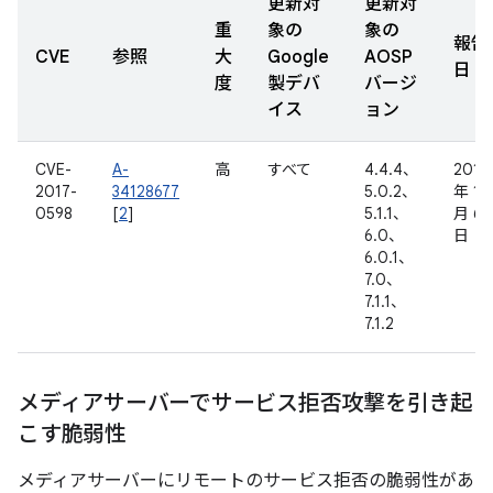
更新対
更新対
重
象の
象の
報告
CVE
参照
大
Google
AOSP
日
度
製デバ
バージ
イス
ョン
CVE-
A-
高
すべて
4.4.4、
2017
2017-
34128677
5.0.2、
年 1
0598
[
2
]
5.1.1、
月 6
6.0、
日
6.0.1、
7.0、
7.1.1、
7.1.2
メディアサーバーでサービス拒否攻撃を引き起
こす脆弱性
メディアサーバーにリモートのサービス拒否の脆弱性があ