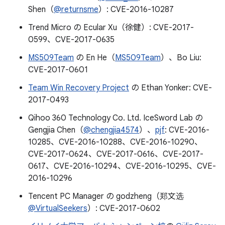
Shen（
@returnsme
）: CVE-2016-10287
Trend Micro の Ecular Xu（徐健）: CVE-2017-
0599、CVE-2017-0635
MS509Team
の En He（
MS509Team
）、Bo Liu:
CVE-2017-0601
Team Win Recovery Project
の Ethan Yonker: CVE-
2017-0493
Qihoo 360 Technology Co. Ltd. IceSword Lab の
Gengjia Chen（
@chengjia4574
）、
pjf
: CVE-2016-
10285、CVE-2016-10288、CVE-2016-10290、
CVE-2017-0624、CVE-2017-0616、CVE-2017-
0617、CVE-2016-10294、CVE-2016-10295、CVE-
2016-10296
Tencent PC Manager の godzheng（郑文选
@VirtualSeekers
）: CVE-2017-0602