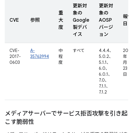
更新対
更新対
重
象の
象の
報告
CVE
参照
大
Google
AOSP
日
度
製デバ
バージ
イス
ョン
CVE-
A-
中
すべて
4.4.4、
2017
2017-
35763994
程
5.0.2、
年 2
0603
度
5.1.1、
月
6.0、
23
6.0.1、
日
7.0、
7.1.1、
7.1.2
メディアサーバーでサービス拒否攻撃を引き起
こす脆弱性