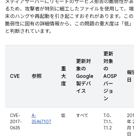
メディアサーバーにリモートのサービス拒否の脆弱性があ
るため、攻撃者が特別に細工したファイルを使用して、端
末のハングや再起動を引き起こすおそれがあります。この
脆弱性に固有の詳細情報から、この問題の重大度は「低」
と判断されています。
更新
更新対
対象
重
象の
の
報告
CVE
参照
大
Google
AOSP
日
度
製デバ
バー
イス
ジョ
ン
CVE-
A-
低
すべて
7.0、
2017
2017-
35467107
7.1.1、
年 2
0635
7.1.2
月 16
日