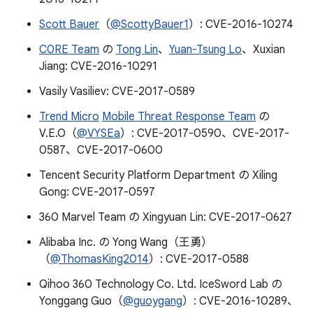
Scott Bauer
（
@ScottyBauer1
）: CVE-2016-10274
C0RE Team
の
Tong Lin
、
Yuan-Tsung Lo
、Xuxian
Jiang: CVE-2016-10291
Vasily Vasiliev: CVE-2017-0589
Trend Micro
Mobile Threat Response Team
の
V.E.O（
@VYSEa
）: CVE-2017-0590、CVE-2017-
0587、CVE-2017-0600
Tencent Security Platform Department の Xiling
Gong: CVE-2017-0597
360 Marvel Team の Xingyuan Lin: CVE-2017-0627
Alibaba Inc. の Yong Wang（王勇）
（
@ThomasKing2014
）: CVE-2017-0588
Qihoo 360 Technology Co. Ltd. IceSword Lab の
Yonggang Guo（
@guoygang
）: CVE-2016-10289、