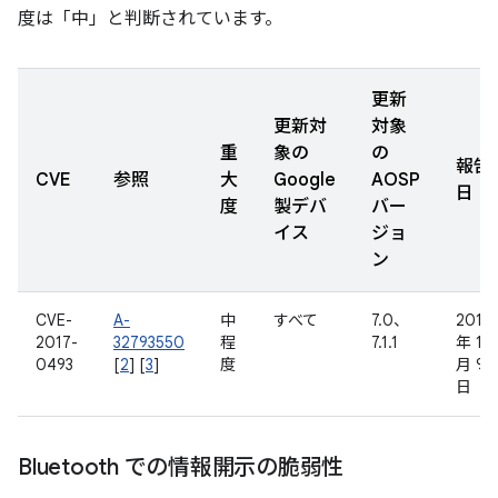
度は「中」と判断されています。
更新
更新対
対象
重
象の
の
報告
CVE
参照
大
Google
AOSP
日
度
製デバ
バー
イス
ジョ
ン
CVE-
A-
中
すべて
7.0、
2016
2017-
32793550
程
7.1.1
年 11
0493
[
2
] [
3
]
度
月 9
日
Bluetooth での情報開示の脆弱性