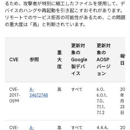
るため、攻撃者が特別に細工したファイルを使用して、デ
バイスのハングや再起動を引き起こすおそれがあります。
リモートでのサービス拒否の可能性があるため、この問題
の重大度は「高」と判断されています。
更新対
更新対
重
象の
象の
報告
CVE
参照
大
Google
AOSP
日
度
製デバ
バージ
イス
ョン
CVE-
A-
高
すべて
6.0、
2017
2017-
34672748
6.0.1、
年 1
0599
7.0、
月
7.1.1、
23
7.1.2
日
CVE-
A-
高
すべて
4.4.4、
2017