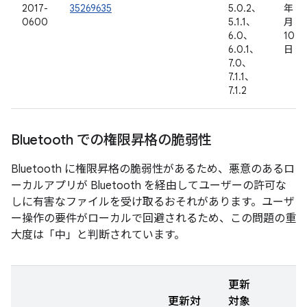
2017-
35269635
5.0.2、
年 2
0600
5.1.1、
月
6.0、
10
6.0.1、
日
7.0、
7.1.1、
7.1.2
Bluetooth での権限昇格の脆弱性
Bluetooth に権限昇格の脆弱性があるため、悪意のあるロ
ーカルアプリが Bluetooth を経由してユーザーの許可な
しに有害なファイルを受け取るおそれがあります。ユーザ
ー操作の要件がローカルで回避されるため、この問題の重
大度は「中」と判断されています。
更新
更新対
対象