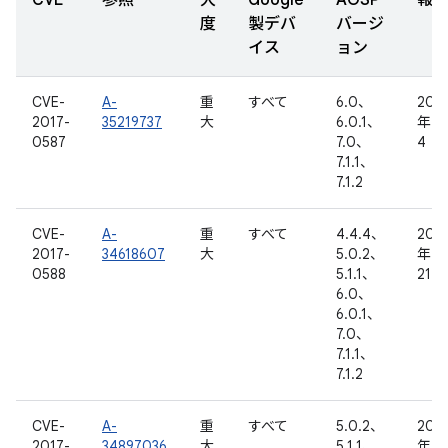
CVE
参照
大
Google
AOSP
報
度
製デバ
バージ
イス
ョン
CVE-
A-
重
すべて
6.0、
201
2017-
35219737
大
6.0.1、
年 1
0587
7.0、
4 日
7.1.1、
7.1.2
CVE-
A-
重
すべて
4.4.4、
201
2017-
34618607
大
5.0.2、
年 1
0588
5.1.1、
21 
6.0、
6.0.1、
7.0、
7.1.1、
7.1.2
CVE-
A-
重
すべて
5.0.2、
201
2017-
34897036
大
5.1.1、
年 2