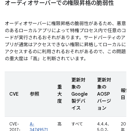
オーディオサーバーでの権限昇格の脆弱性
オーディオサーバーに権限昇格の脆弱性があるため、悪意
のあるローカルアプリによって特権プロセス内で任意のコ
ードが実行されるおそれがあります。サードパーティのア
プリが通常はアクセスできない権限に昇格してローカルに
アクセスするのに利用されるおそれがあるので、この問題
の重大度は「高」と判断されています。
更新対
更新対
重
象の
象の
報告
CVE
参照
大
Google
AOSP
日
度
製デバ
バージ
イス
ョン
CVE-
A-
高
すべて
4.4.4、
2017
2017-
34749571
5.0.2、
年 1