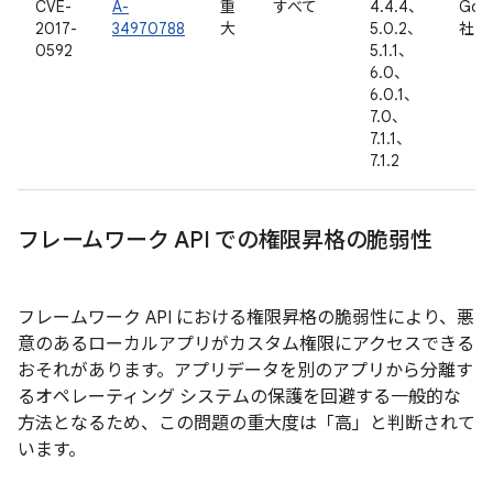
CVE-
A-
重
すべて
4.4.4、
Goo
2017-
34970788
大
5.0.2、
社内
0592
5.1.1、
6.0、
6.0.1、
7.0、
7.1.1、
7.1.2
フレームワーク API での権限昇格の脆弱性
フレームワーク API における権限昇格の脆弱性により、悪
意のあるローカルアプリがカスタム権限にアクセスできる
おそれがあります。アプリデータを別のアプリから分離す
るオペレーティング システムの保護を回避する一般的な
方法となるため、この問題の重大度は「高」と判断されて
います。