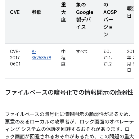
重
象の
の
報告
CVE
参照
大
Google
AOSP
日
度
製デバ
バー
イス
ジョ
ン
CVE-
A-
中
すべて
7.0、
2017
2017-
35258579
程
7.1.1、
年 2
0601
度
7.1.2
月 9
日
ファイルベースの暗号化での情報開示の脆弱性
ファイルベースの暗号化に情報開示の脆弱性があるため、
悪意のあるローカルの攻撃者が、ロック画面のオペレーテ
ィング システムの保護を回避するおそれがあります。ロ
ック画面が回避されるおそれがあるため、この問題の重大