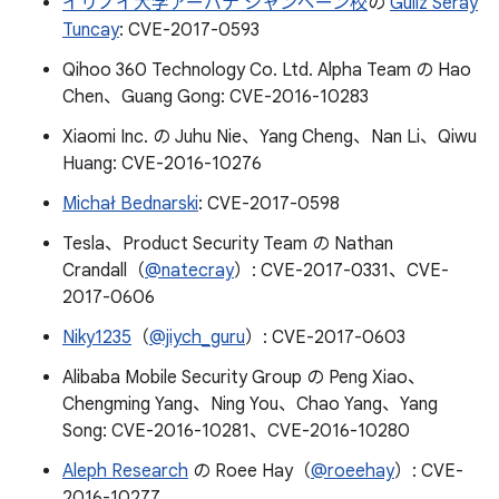
イリノイ大学アーバナ シャンペーン校
の
Güliz Seray
Tuncay
: CVE-2017-0593
Qihoo 360 Technology Co. Ltd. Alpha Team の Hao
Chen、Guang Gong: CVE-2016-10283
Xiaomi Inc. の Juhu Nie、Yang Cheng、Nan Li、Qiwu
Huang: CVE-2016-10276
Michał Bednarski
: CVE-2017-0598
Tesla、Product Security Team の Nathan
Crandall（
@natecray
）: CVE-2017-0331、CVE-
2017-0606
Niky1235
（
@jiych_guru
）: CVE-2017-0603
Alibaba Mobile Security Group の Peng Xiao、
Chengming Yang、Ning You、Chao Yang、Yang
Song: CVE-2016-10281、CVE-2016-10280
Aleph Research
の Roee Hay（
@roeehay
）: CVE-
2016-10277