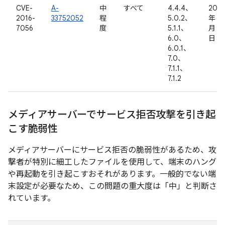
CVE-
A-
中
すべて
4.4.4、
2016
2016-
33752052
程
5.0.2、
年 12
7056
度
5.1.1、
月 19
6.0、
日
6.0.1、
7.0、
7.1.1、
7.1.2
メディアサーバーでサービス拒否攻撃を引き起
こす脆弱性
メディアサーバーにサービス拒否の脆弱性があるため、攻
撃者が特別に細工したファイルを使用して、端末のハング
や再起動を引き起こすおそれがあります。一般的でない端
末設定が必要なため、この問題の重大度は「中」と判断さ
れています。