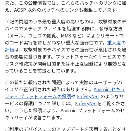
また、この公開情報では、これらのパッチへのリンクに加
え、AOSP 以外のパッチへのリンクも掲載しています。
下記の問題のうち最も重大度の高いものは、攻撃対象のデ
バイスでメディア ファイルを処理する際に、多様な方法
（メール、ウェブの閲覧、MMS など）によりリモートで
のコード実行を許しかねない重大な脆弱性です。
重大度の
評価
は、攻撃対象のデバイスでその脆弱性が悪用された場
合の影響に基づきます。プラットフォームやサービスでの
リスク軽減策が開発目的または不正な回避により無効とな
っていることを前提としています。
この新たに報告された問題によって実際のユーザー デバ
イスが不正使用された報告はありません。
Android セキュ
リティ プラットフォームの保護
や
SafetyNet
のようなサ
ービスの保護について詳しくは、
SafetyNet
をご覧くださ
い。こうした保護により、Android プラットフォームのセ
キュリティが改善されます。
ご利用のデバイスにこのアップデートを適用することをす