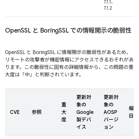
7.1.1、
7.1.2
Open
SSL と Boring
SSL での情報開示の脆弱性
OpenSSL と BoringSSL に情報開示の脆弱性があるため、
リモートの攻撃者が機密情報にアクセスできるおそれがあ
ります。この脆弱性に固有の詳細情報から、この問題の重
大度は「中」と判断されています。
更新対
更新対
重
象の
象の
報告
CVE
参照
大
Google
AOSP
日
度
製デバ
バージ
イス
ョン