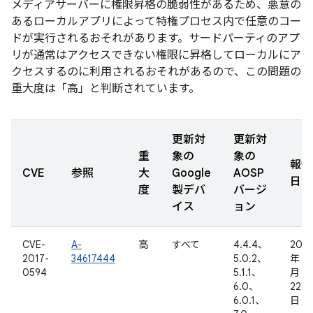
メディアサーバーに権限昇格の脆弱性があるため、悪意の
あるローカルアプリによって特権プロセス内で任意のコー
ドが実行されるおそれがあります。サードパーティのアプ
リが通常はアクセスできない権限に昇格してローカルにア
クセスするのに利用されるおそれがあるので、この問題の
重大度は「高」と判断されています。
更新対
更新対
重
象の
象の
報告
CVE
参照
大
Google
AOSP
日
度
製デバ
バージ
イス
ョン
CVE-
A-
高
すべて
4.4.4、
2017
2017-
34617444
5.0.2、
年 1
0594
5.1.1、
月
6.0、
22
6.0.1、
日