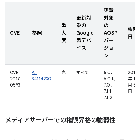
更新
更新対
対象
重
象の
の
報告
CVE
参照
大
Google
AOSP
日
度
製デバ
バー
イス
ジョ
ン
CVE-
A-
高
すべて
6.0、
2017
2017-
34114230
6.0.1、
年 1
0593
7.0、
月 5
7.1.1、
日
7.1.2
メディアサーバーでの権限昇格の脆弱性