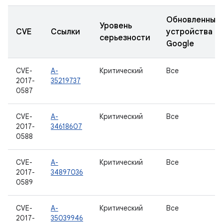
Обновленные
Уровень
CVE
Ссылки
устройства
серьезности
Google
CVE-
A-
Критический
Все
2017-
35219737
0587
CVE-
A-
Критический
Все
2017-
34618607
0588
CVE-
A-
Критический
Все
2017-
34897036
0589
CVE-
A-
Критический
Все
2017-
35039946