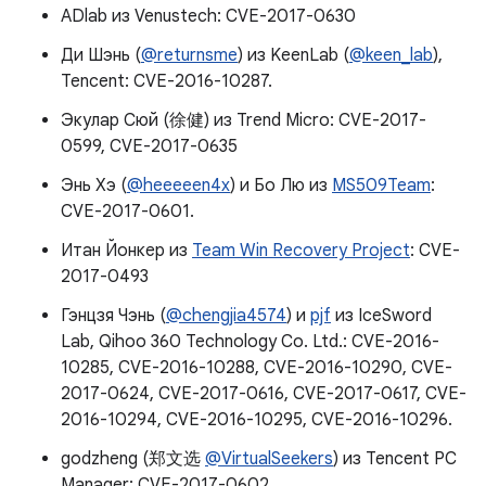
ADlab из Venustech: CVE-2017-0630
Ди Шэнь (
@returnsme
) из KeenLab (
@keen_lab
),
Tencent: CVE-2016-10287.
Экулар Сюй (徐健) из Trend Micro: CVE-2017-
0599, CVE-2017-0635
Энь Хэ (
@heeeeen4x
) и Бо Лю из
MS509Team
:
CVE-2017-0601.
Итан Йонкер из
Team Win Recovery Project
: CVE-
2017-0493
Гэнцзя Чэнь (
@chengjia4574
) и
pjf
из IceSword
Lab, Qihoo 360 Technology Co. Ltd.: CVE-2016-
10285, CVE-2016-10288, CVE-2016-10290, CVE-
2017-0624, CVE-2017-0616, CVE-2017-0617, CVE-
2016-10294, CVE-2016-10295, CVE-2016-10296.
godzheng (郑文选
@VirtualSeekers
) из Tencent PC
Manager: CVE-2017-0602.