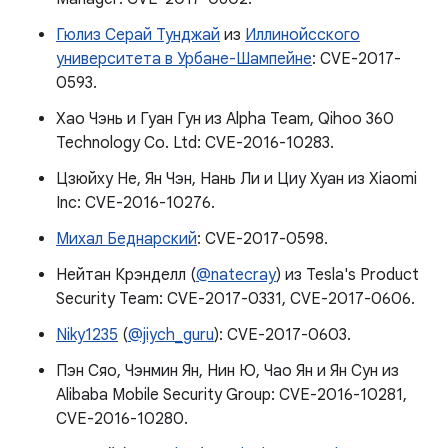
Гюлиз Серай Тунджай
из
Иллинойсского
университета в Урбане-Шампейне
: CVE-2017-
0593.
Хао Чэнь и Гуан Гун из Alpha Team, Qihoo 360
Technology Co. Ltd: CVE-2016-10283.
Цзюйху Не, Ян Чэн, Нань Ли и Циу Хуан из Xiaomi
Inc: CVE-2016-10276.
Михал Беднарский
: CVE-2017-0598.
Нейтан Крэнделл (
@natecray
) из Tesla's Product
Security Team: CVE-2017-0331, CVE-2017-0606.
Niky1235
(
@jiych_guru
): CVE-2017-0603.
Пэн Сяо, Чэнмин Ян, Нин Ю, Чао Ян и Ян Сун из
Alibaba Mobile Security Group: CVE-2016-10281,
CVE-2016-10280.