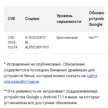
Обновле
Уровень
CVE
Ссылки
устройст
серьезности
Google
CVE-
A-30202412*
Критический
Нет**
2016-
M-
10274
ALPS02897901
* Исправление не опубликовано. Обновление
содержится в последних бинарных драйверах для
устройств Nexus, которые можно скачать на
сайте
для разработчиков
.
**Эта уязвимость не затрагивает поддерживаемые
устройства Google с Android 7.1.1 и выше, на которых
установлены все доступные обновления.