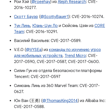
Рои Хэй (
@roeehay
) из
Aleph Research
: CVE-
2016-10277.
Скотт Бауэр
(
@ScottyBauer1
): CVE-2016-10274.
Тун Линь
,
Юань-Цун Ло
и Сюйсянь Цзян из
C0RE
Team
: CVE-2016-10291.
Василий Васильев: CVE-2017-0589.
V.E.O (
@VYSEa
) из
команды по изучению угроз
для мобильных устройств
,
Trend Micro
: CVE-
2017-0590, CVE-2017-0587, CVE-2017-0600.
Силин Гун из отдела безопасности платформы
Tencent: CVE-2017-0597
Синюань Линь из 360 Marvel Team: CVE-2017-
0627.
Юн Ван (王勇) (
@ThomasKing2014
) из Alibaba Inc:
CVE-2017-0588.