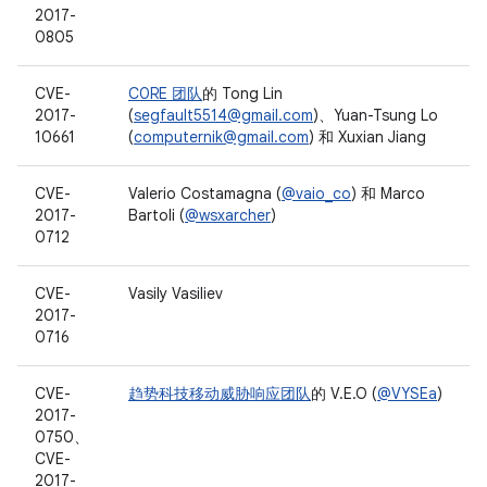
2017-
0805
CVE-
C0RE 团队
的 Tong Lin
2017-
(
segfault5514@gmail.com
)、Yuan-Tsung Lo
10661
(
computernik@gmail.com
) 和 Xuxian Jiang
CVE-
Valerio Costamagna (
@vaio_co
) 和 Marco
2017-
Bartoli (
@wsxarcher
)
0712
CVE-
Vasily Vasiliev
2017-
0716
CVE-
趋势科技
移动威胁响应团队
的 V.E.O (
@VYSEa
)
2017-
0750、
CVE-
2017-