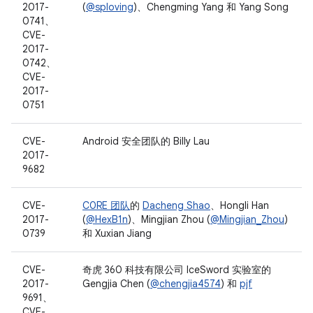
2017-
(
@sploving
)、Chengming Yang 和 Yang Song
0741、
CVE-
2017-
0742、
CVE-
2017-
0751
CVE-
Android 安全团队的 Billy Lau
2017-
9682
CVE-
C0RE 团队
的
Dacheng Shao
、Hongli Han
2017-
(
@HexB1n
)、Mingjian Zhou (
@Mingjian_Zhou
)
0739
和 Xuxian Jiang
CVE-
奇虎 360 科技有限公司 IceSword 实验室的
2017-
Gengjia Chen (
@chengjia4574
) 和
pjf
9691、
CVE-