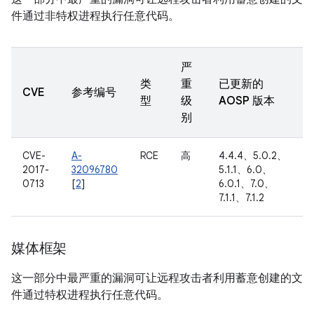
件通过非特权进程执行任意代码。
严
类
重
已更新的
CVE
参考编号
型
级
AOSP 版本
别
CVE-
A-
RCE
高
4.4.4、5.0.2、
2017-
32096780
5.1.1、6.0、
0713
[
2
]
6.0.1、7.0、
7.1.1、7.1.2
媒体框架
这一部分中最严重的漏洞可让远程攻击者利用蓄意创建的文
件通过特权进程执行任意代码。