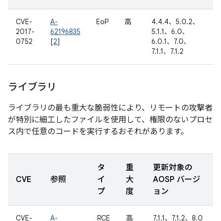
CVE-
A-
EoP
高
4.4.4、5.0.2、
2017-
62196835
5.1.1、6.0、
0752
[
2
]
6.0.1、7.0、
7.1.1、7.1.2
ライブラリ
ライブラリの最も重大な脆弱性により、リモートの攻撃者
が特別に細工したファイルを使用して、権限のないプロセ
ス内で任意のコードを実行するおそれがあります。
タ
重
更新対象の
CVE
参照
イ
大
AOSP バージ
プ
度
ョン
CVE-
A-
RCE
高
7.1.1、7.1.2、8.0