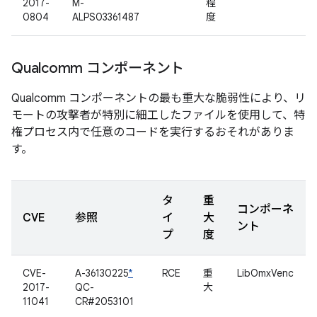
2017-
M-
程
0804
ALPS03361487
度
Qualcomm コンポーネント
Qualcomm コンポーネントの最も重大な脆弱性により、リ
モートの攻撃者が特別に細工したファイルを使用して、特
権プロセス内で任意のコードを実行するおそれがありま
す。
タ
重
コンポーネ
CVE
参照
イ
大
ント
プ
度
CVE-
A-36130225
*
RCE
重
LibOmxVenc
2017-
QC-
大
11041
CR#2053101