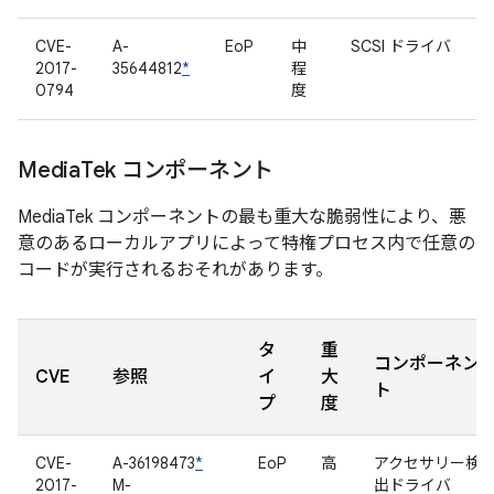
CVE-
A-
EoP
中
SCSI ドライバ
2017-
35644812
*
程
0794
度
Media
Tek コンポーネント
MediaTek コンポーネントの最も重大な脆弱性により、悪
意のあるローカルアプリによって特権プロセス内で任意の
コードが実行されるおそれがあります。
タ
重
コンポーネン
CVE
参照
イ
大
ト
プ
度
CVE-
A-36198473
*
EoP
高
アクセサリー検
2017-
M-
出ドライバ