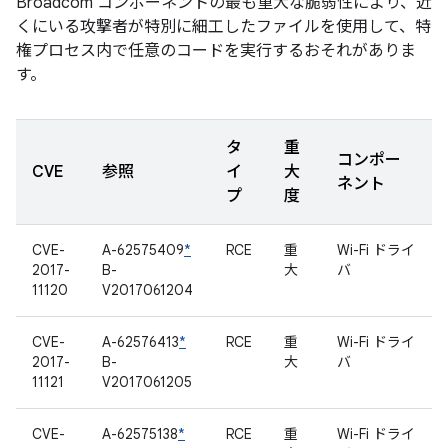
Broadcom コンポーネントの最も重大な脆弱性により、近
くにいる攻撃者が特別に細工したファイルを使用して、特
権プロセス内で任意のコードを実行するおそれがありま
す。
タ
重
コンポー
CVE
参照
イ
大
ネント
プ
度
CVE-
A-62575409
*
RCE
重
Wi-Fi ドライ
2017-
B-
大
バ
11120
V2017061204
CVE-
A-62576413
*
RCE
重
Wi-Fi ドライ
2017-
B-
大
バ
11121
V2017061205
CVE-
A-62575138
*
RCE
重
Wi-Fi ドライ