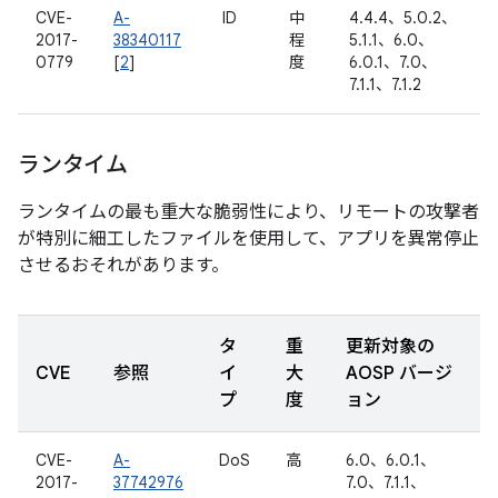
CVE-
A-
ID
中
4.4.4、5.0.2、
2017-
38340117
程
5.1.1、6.0、
0779
[
2
]
度
6.0.1、7.0、
7.1.1、7.1.2
ランタイム
ランタイムの最も重大な脆弱性により、リモートの攻撃者
が特別に細工したファイルを使用して、アプリを異常停止
させるおそれがあります。
タ
重
更新対象の
CVE
参照
イ
大
AOSP バージ
プ
度
ョン
CVE-
A-
DoS
高
6.0、6.0.1、
2017-
37742976
7.0、7.1.1、