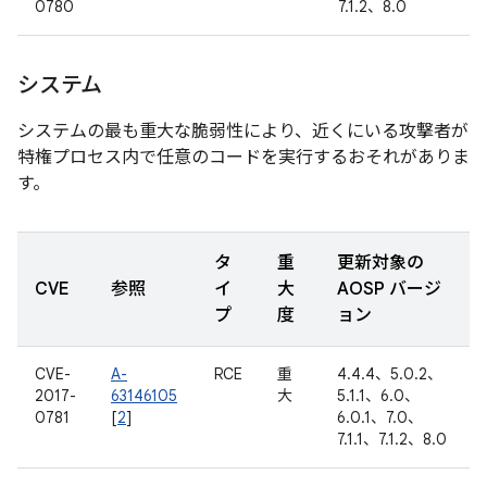
0780
7.1.2、8.0
システム
システムの最も重大な脆弱性により、近くにいる攻撃者が
特権プロセス内で任意のコードを実行するおそれがありま
す。
タ
重
更新対象の
CVE
参照
イ
大
AOSP バージ
プ
度
ョン
CVE-
A-
RCE
重
4.4.4、5.0.2、
2017-
63146105
大
5.1.1、6.0、
0781
[
2
]
6.0.1、7.0、
7.1.1、7.1.2、8.0