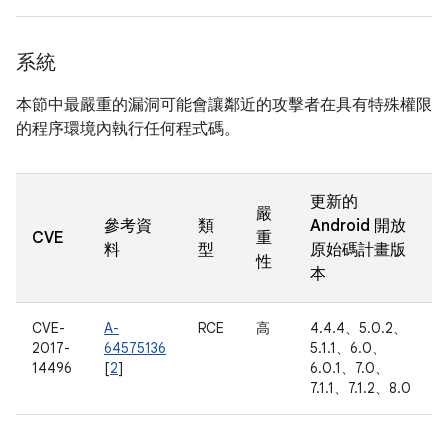
系統
本節中最嚴重的漏洞可能會讓鄰近的攻擊者在具有特殊權限
的程序環境內執行任何程式碼。
更新的
嚴
參考資
類
Android 開放
CVE
重
料
型
原始碼計畫版
性
本
CVE-
A-
RCE
高
4.4.4、5.0.2、
2017-
64575136
5.1.1、6.0、
14496
[
2
]
6.0.1、7.0、
7.1.1、7.1.2、8.0