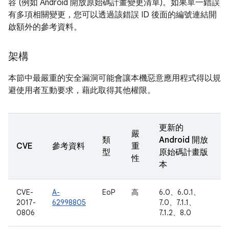
容 (例如 Android 開放原始碼計畫變更清單)。如果單一錯誤
有多項相關變更，您可以透過該錯誤 ID 後面的編號連結開
啟額外的參考資料。
架構
本節中最嚴重的安全漏洞可能會讓本機惡意應用程式得以規
避使用者互動要求，藉此取得其他權限。
更新的
嚴
類
Android 開放
CVE
參考資料
重
型
原始碼計畫版
性
本
CVE-
A-
EoP
高
6.0、6.0.1、
2017-
62998805
7.0、7.1.1、
0806
7.1.2、8.0