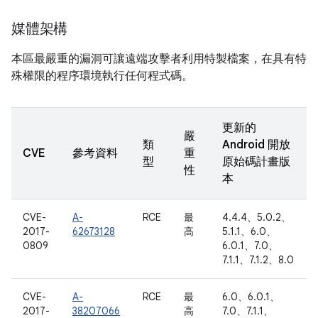
媒體架構
本區最嚴重的漏洞可讓遠端攻擊者利用特製檔案，在具有特
殊權限的程序環境執行任何程式碼。
更新的
嚴
類
Android 開放
CVE
參考資料
重
型
原始碼計畫版
性
本
CVE-
A-
RCE
最
4.4.4、5.0.2、
2017-
62673128
高
5.1.1、6.0、
0809
6.0.1、7.0、
7.1.1、7.1.2、8.0
CVE-
A-
RCE
最
6.0、6.0.1、
2017-
38207066
高
7.0、7.1.1、