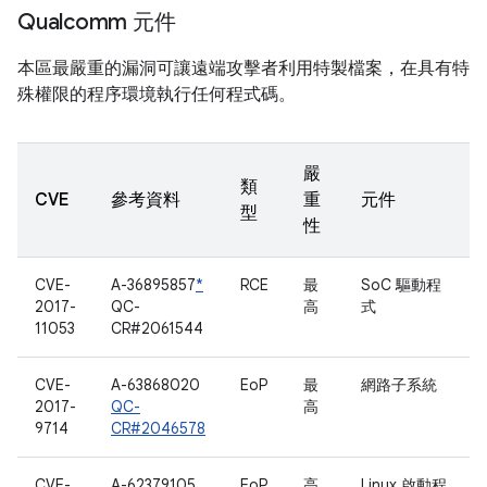
Qualcomm 元件
本區最嚴重的漏洞可讓遠端攻擊者利用特製檔案，在具有特
殊權限的程序環境執行任何程式碼。
嚴
類
CVE
參考資料
重
元件
型
性
CVE-
A-36895857
*
RCE
最
SoC 驅動程
2017-
QC-
高
式
11053
CR#2061544
CVE-
A-63868020
EoP
最
網路子系統
2017-
QC-
高
9714
CR#2046578
CVE-
A-62379105
EoP
高
Linux 啟動程