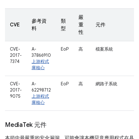
嚴
參考資
類
CVE
重
元件
料
型
性
CVE-
A-
EoP
高
檔案系統
2017-
37866910
7374
上游程式
庫核心
CVE-
A-
EoP
高
網路子系統
2017-
62298712
9075
上游程式
庫核心
Media
Tek 元件
本節中最嚴重的安全漏洞，可能會讓本機惡意應用程式在具