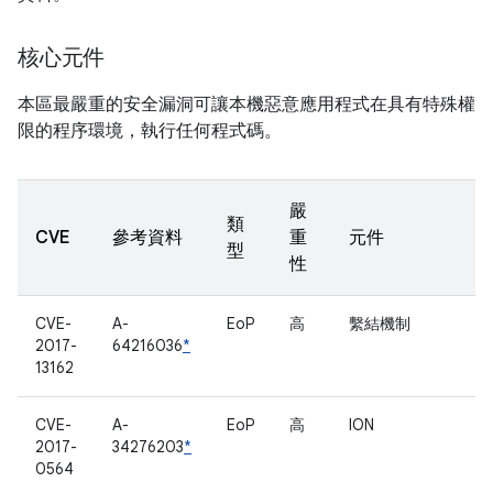
核心元件
本區最嚴重的安全漏洞可讓本機惡意應用程式在具有特殊權
限的程序環境，執行任何程式碼。
嚴
類
CVE
參考資料
重
元件
型
性
CVE-
A-
EoP
高
繫結機制
2017-
64216036
*
13162
CVE-
A-
EoP
高
ION
2017-
34276203
*
0564