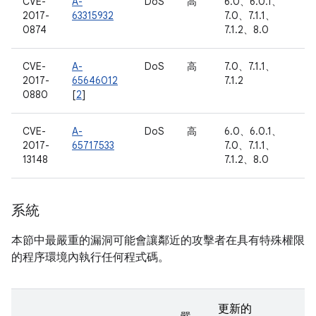
CVE-
A-
DoS
高
6.0、6.0.1、
2017-
63315932
7.0、7.1.1、
0874
7.1.2、8.0
CVE-
A-
DoS
高
7.0、7.1.1、
2017-
65646012
7.1.2
0880
[
2
]
CVE-
A-
DoS
高
6.0、6.0.1、
2017-
65717533
7.0、7.1.1、
13148
7.1.2、8.0
系統
本節中最嚴重的漏洞可能會讓鄰近的攻擊者在具有特殊權限
的程序環境內執行任何程式碼。
更新的