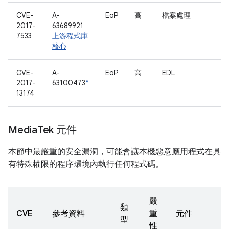
CVE-
A-
EoP
高
檔案處理
2017-
63689921
7533
上游程式庫
核心
CVE-
A-
EoP
高
EDL
2017-
63100473
*
13174
Media
Tek 元件
本節中最嚴重的安全漏洞，可能會讓本機惡意應用程式在具
有特殊權限的程序環境內執行任何程式碼。
嚴
類
CVE
參考資料
重
元件
型
性