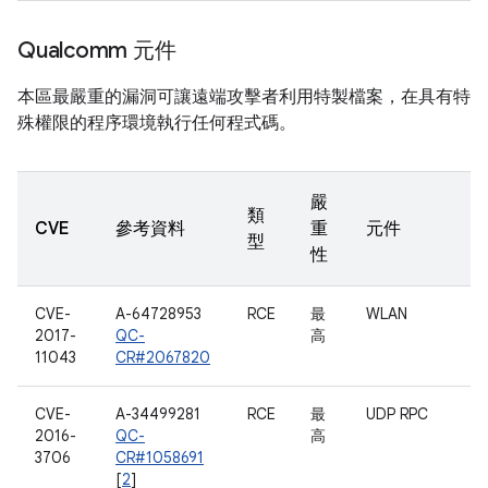
Qualcomm 元件
本區最嚴重的漏洞可讓遠端攻擊者利用特製檔案，在具有特
殊權限的程序環境執行任何程式碼。
嚴
類
CVE
參考資料
重
元件
型
性
CVE-
A-64728953
RCE
最
WLAN
2017-
QC-
高
11043
CR#2067820
CVE-
A-34499281
RCE
最
UDP RPC
2016-
QC-
高
3706
CR#1058691
[
2
]