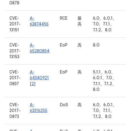
0878
CVE-
A-
RCE
最
6.0、6.0.1、
2017-
63874456
高
7.0、7.1.1、
13151
7.1.2、8.0
CVE-
A-
EoP
高
8.0
2017-
65280854
13153
CVE-
A-
EoP
高
5.1.1、6.0、
2017-
64340921
6.0.1、7.0、
0837
[
2
]
7.1.1、7.1.2、
8.0
CVE-
A-
DoS
高
6.0、6.0.1、
2017-
63316255
7.0、7.1.1、
0873
7.1.2、8.0