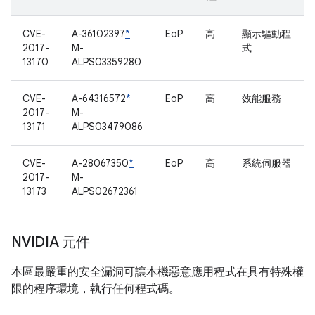
CVE-
A-36102397
*
EoP
高
顯示驅動程
2017-
M-
式
13170
ALPS03359280
CVE-
A-64316572
*
EoP
高
效能服務
2017-
M-
13171
ALPS03479086
CVE-
A-28067350
*
EoP
高
系統伺服器
2017-
M-
13173
ALPS02672361
NVIDIA 元件
本區最嚴重的安全漏洞可讓本機惡意應用程式在具有特殊權
限的程序環境，執行任何程式碼。