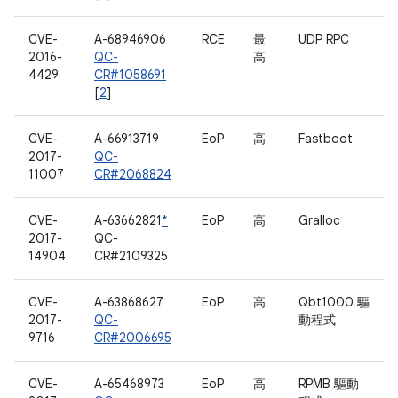
CVE-
A-68946906
RCE
最
UDP RPC
2016-
QC-
高
4429
CR#1058691
[
2
]
CVE-
A-66913719
EoP
高
Fastboot
2017-
QC-
11007
CR#2068824
CVE-
A-63662821
*
EoP
高
Gralloc
2017-
QC-
14904
CR#2109325
CVE-
A-63868627
EoP
高
Qbt1000 驅
2017-
QC-
動程式
9716
CR#2006695
CVE-
A-65468973
EoP
高
RPMB 驅動