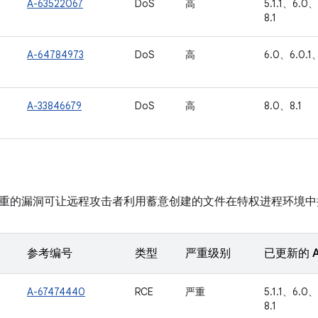
A-63522067
DoS
高
5.1.1、6.0、
8.1
A-64784973
DoS
高
6.0、6.0.1、
A-33846679
DoS
高
8.0、8.1
重的漏洞可让远程攻击者利用蓄意创建的文件在特权进程环境中
参考编号
类型
严重级别
已更新的 A
A-67474440
RCE
严重
5.1.1、6.0、
8.1