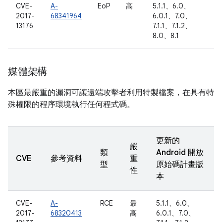
CVE-
A-
EoP
高
5.1.1、6.0、
2017-
68341964
6.0.1、7.0、
13176
7.1.1、7.1.2、
8.0、8.1
媒體架構
本區最嚴重的漏洞可讓遠端攻擊者利用特製檔案，在具有特
殊權限的程序環境執行任何程式碼。
更新的
嚴
類
Android 開放
CVE
參考資料
重
型
原始碼計畫版
性
本
CVE-
A-
RCE
最
5.1.1、6.0、
2017-
68320413
高
6.0.1、7.0、