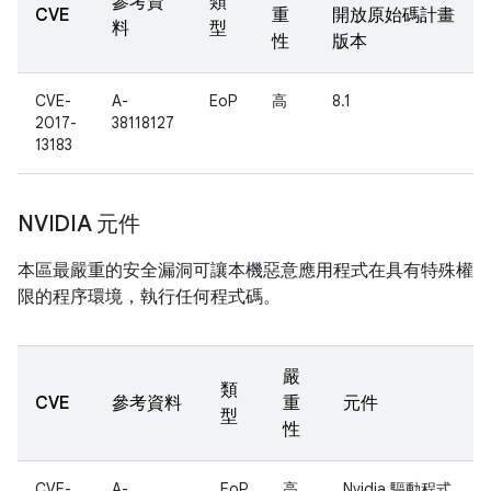
參考資
類
CVE
重
開放原始碼計畫
料
型
性
版本
CVE-
A-
EoP
高
8.1
2017-
38118127
13183
NVIDIA 元件
本區最嚴重的安全漏洞可讓本機惡意應用程式在具有特殊權
限的程序環境，執行任何程式碼。
嚴
類
CVE
參考資料
重
元件
型
性
CVE-
A-
EoP
高
Nvidia 驅動程式