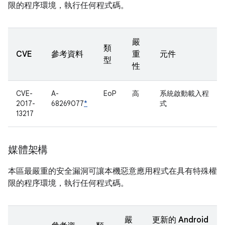
限的程序環境，執行任何程式碼。
嚴
類
CVE
參考資料
重
元件
型
性
CVE-
A-
EoP
高
系統啟動載入程
2017-
68269077
*
式
13217
媒體架構
本區最嚴重的安全漏洞可讓本機惡意應用程式在具有特殊權
限的程序環境，執行任何程式碼。
嚴
更新的 Android