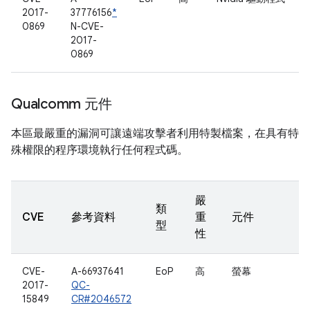
2017-
37776156
*
0869
N-CVE-
2017-
0869
Qualcomm 元件
本區最嚴重的漏洞可讓遠端攻擊者利用特製檔案，在具有特
殊權限的程序環境執行任何程式碼。
嚴
類
CVE
參考資料
重
元件
型
性
CVE-
A-66937641
EoP
高
螢幕
2017-
QC-
15849
CR#2046572