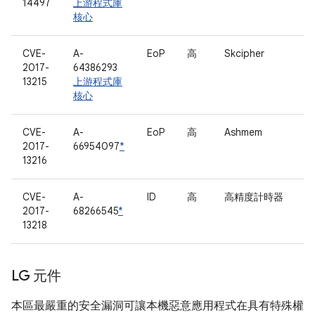
14497
上游程式庫
核心
CVE-
A-
EoP
高
Skcipher
2017-
64386293
13215
上游程式庫
核心
CVE-
A-
EoP
高
Ashmem
2017-
66954097
*
13216
CVE-
A-
ID
高
高精度計時器
2017-
68266545
*
13218
LG 元件
本區最嚴重的安全漏洞可讓本機惡意應用程式在具有特殊權