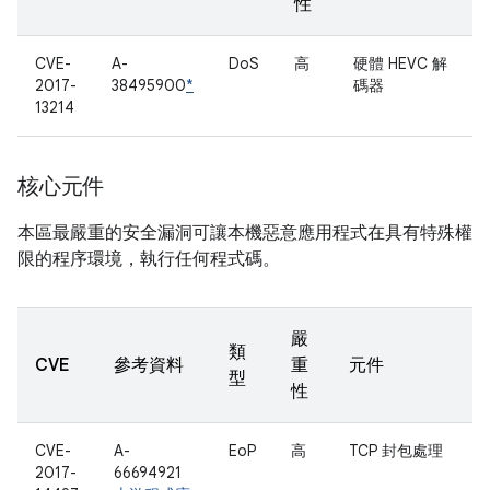
性
CVE-
A-
DoS
高
硬體 HEVC 解
2017-
38495900
*
碼器
13214
核心元件
本區最嚴重的安全漏洞可讓本機惡意應用程式在具有特殊權
限的程序環境，執行任何程式碼。
嚴
類
CVE
參考資料
重
元件
型
性
CVE-
A-
EoP
高
TCP 封包處理
2017-
66694921