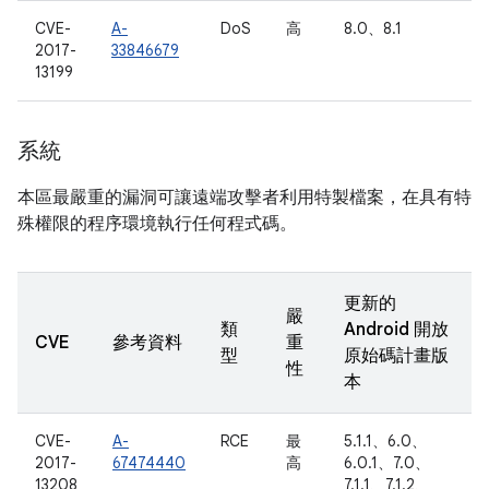
CVE-
A-
DoS
高
8.0、8.1
2017-
33846679
13199
系統
本區最嚴重的漏洞可讓遠端攻擊者利用特製檔案，在具有特
殊權限的程序環境執行任何程式碼。
更新的
嚴
類
Android 開放
CVE
參考資料
重
型
原始碼計畫版
性
本
CVE-
A-
RCE
最
5.1.1、6.0、
2017-
67474440
高
6.0.1、7.0、
13208
7.1.1、7.1.2、