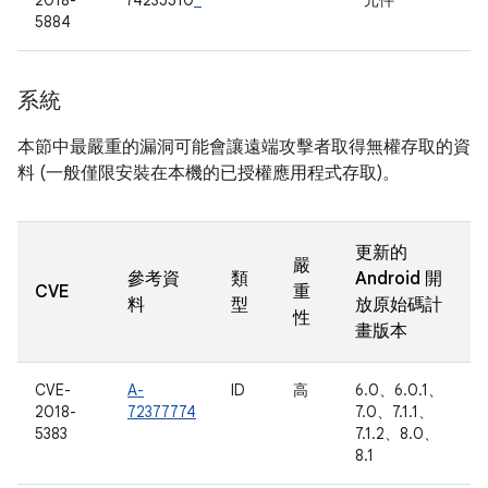
2018-
74235510
*
元件
5884
系統
本節中最嚴重的漏洞可能會讓遠端攻擊者取得無權存取的資
料 (一般僅限安裝在本機的已授權應用程式存取)。
更新的
嚴
參考資
類
Android 開
CVE
重
料
型
放原始碼計
性
畫版本
CVE-
A-
ID
高
6.0、6.0.1、
2018-
72377774
7.0、7.1.1、
5383
7.1.2、8.0、
8.1