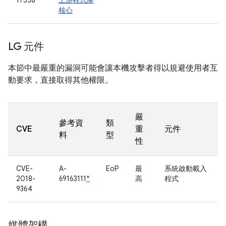
17558
上游程式庫
核心
LG 元件
本節中最嚴重的漏洞可能會讓本機攻擊者得以規避使用者互
動要求，直接取得其他權限。
嚴
參考資
類
CVE
重
元件
料
型
性
CVE-
A-
EoP
最
系統啟動載入
2018-
69163111
*
高
程式
9364
媒體架構