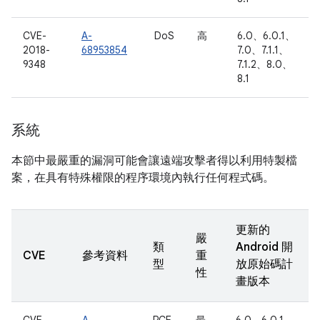
CVE-
A-
DoS
高
6.0、6.0.1、
2018-
68953854
7.0、7.1.1、
9348
7.1.2、8.0、
8.1
系統
本節中最嚴重的漏洞可能會讓遠端攻擊者得以利用特製檔
案，在具有特殊權限的程序環境內執行任何程式碼。
更新的
嚴
類
Android 開
CVE
參考資料
重
型
放原始碼計
性
畫版本