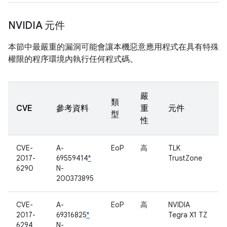
NVIDIA 元件
本節中最嚴重的漏洞可能會讓本機惡意應用程式在具有特殊
權限的程序環境內執行任何程式碼。
嚴
類
CVE
參考資料
重
元件
型
性
CVE-
A-
EoP
高
TLK
2017-
69559414
*
TrustZone
6290
N-
200373895
CVE-
A-
EoP
高
NVIDIA
2017-
69316825
*
Tegra X1 TZ
6294
N-