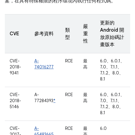
案，在具有特殊權限的程序環境內執行任何程式碼。
更新的
嚴
類
Android 開
CVE
參考資料
重
型
放原始碼計
性
畫版本
CVE-
A-
RCE
最
6.0、6.0.1、
2018-
74016277
高
7.0、7.1.1、
9341
7.1.2、8.0、
8.1
CVE-
A-
RCE
最
6.0、6.0.1、
2018-
77284393
*
高
7.0、7.1.1、
5146
7.1.2、8.0、
8.1
CVE-
A-
RCE
最
6.0
2017-
65483665
高