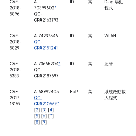
CVE-
A-
ID
高
Diag 驅動
2018-
70399602
*
程式
5896
QC-
CR#2163793
CVE-
A-74237546
ID
高
WLAN
2018-
QC-
5829
CR#2151241
CVE-
A-73665204
*
ID
高
藍牙
2018-
QC-
5383
CR#2187697
CVE-
A-68992405
EoP
高
系統啟動載
2017-
QC-
入程式
18159
CR#2105697
[
2
] [
3
] [
4
]
[
5
] [
6
] [
7
]
[
8
] [
9
]