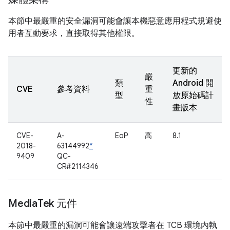
本節中最嚴重的安全漏洞可能會讓本機惡意應用程式規避使
用者互動要求，直接取得其他權限。
更新的
嚴
類
Android 開
CVE
參考資料
重
型
放原始碼計
性
畫版本
CVE-
A-
EoP
高
8.1
2018-
63144992
*
9409
QC-
CR#2114346
Media
Tek 元件
本節中最嚴重的漏洞可能會讓遠端攻擊者在 TCB 環境內執