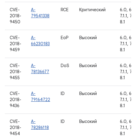
CVE-
A-
RCE
Критический
6.0, 6.0.
2018-
79541338
7.1.1, 7.1
9450
8.1
CVE-
A-
EoP
Высокий
6.0, 6.0.
2018-
66230183
7.1.1, 7.1
9459
8.1
CVE-
A-
DoS
Высокий
6.0, 6.0.
2018-
78136677
7.1.1, 7.1
9455
8.1
CVE-
A-
ID
Высокий
6.0, 6.0.
2018-
79164722
7.1.1, 7.1
9436
8.1
CVE-
A-
ID
Высокий
6.0, 6.0.
2018-
78286118
7.1.1, 7.1
9454
8.1