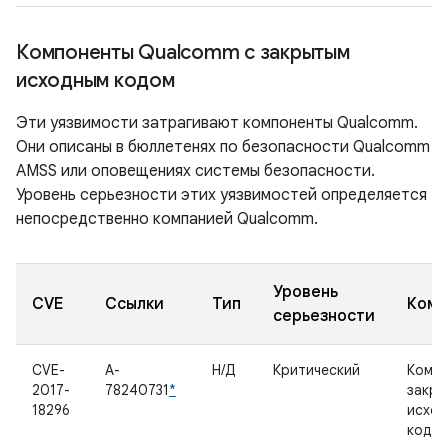
Компоненты Qualcomm с закрытым
исходным кодом
Эти уязвимости затрагивают компоненты Qualcomm.
Они описаны в бюллетенях по безопасности Qualcomm
AMSS или оповещениях системы безопасности.
Уровень серьезности этих уязвимостей определяется
непосредственно компанией Qualcomm.
Уровень
CVE
Ссылки
Тип
Комп
серьезности
CVE-
A-
Н/Д
Критический
Компо
2017-
78240731
*
закр
18296
исхо
кодо