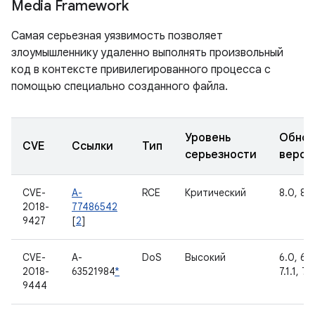
Media Framework
Самая серьезная уязвимость позволяет
злоумышленнику удаленно выполнять произвольный
код в контексте привилегированного процесса с
помощью специально созданного файла.
Уровень
Обнов
CVE
Ссылки
Тип
серьезности
верси
CVE-
A-
RCE
Критический
8.0, 8.1
2018-
77486542
9427
[
2
]
CVE-
A-
DoS
Высокий
6.0, 6.0
2018-
63521984
*
7.1.1, 7.1
9444