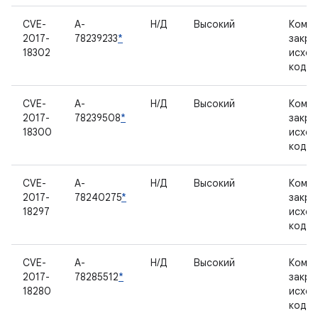
CVE-
A-
Н/Д
Высокий
Компо
2017-
78239233
*
закр
18302
исхо
кодо
CVE-
A-
Н/Д
Высокий
Компо
2017-
78239508
*
закр
18300
исхо
кодо
CVE-
A-
Н/Д
Высокий
Компо
2017-
78240275
*
закр
18297
исхо
кодо
CVE-
A-
Н/Д
Высокий
Компо
2017-
78285512
*
закр
18280
исхо
кодо