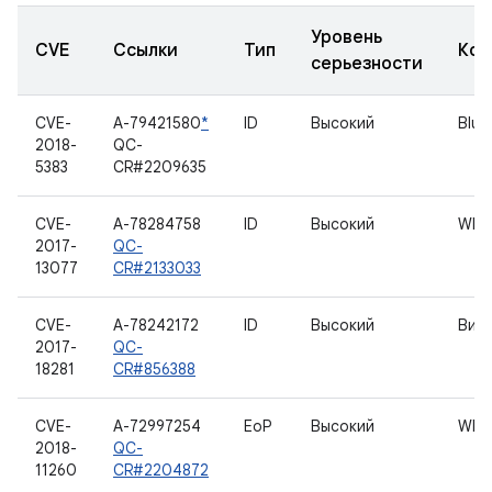
Уровень
CVE
Ссылки
Тип
Ком
серьезности
CVE-
A-79421580
*
ID
Высокий
Blue
2018-
QC-
5383
CR#2209635
CVE-
A-78284758
ID
Высокий
WLA
2017-
QC-
13077
CR#2133033
CVE-
A-78242172
ID
Высокий
Вид
2017-
QC-
18281
CR#856388
CVE-
A-72997254
EoP
Высокий
WLA
2018-
QC-
11260
CR#2204872