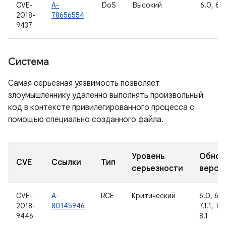
CVE-
A-
DoS
Высокий
6.0, 6.0
2018-
78656554
9437
Система
Самая серьезная уязвимость позволяет
злоумышленнику удаленно выполнять произвольный
код в контексте привилегированного процесса с
помощью специально созданного файла.
Уровень
Обнов
CVE
Ссылки
Тип
серьезности
верси
CVE-
A-
RCE
Критический
6.0, 6.0.
2018-
80145946
7.1.1, 7.1
9446
8.1