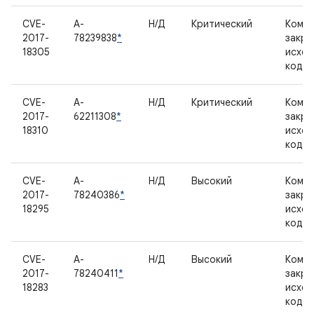
CVE-
A-
Н/Д
Критический
Компо
2017-
78239838
*
закр
18305
исхо
кодо
CVE-
A-
Н/Д
Критический
Компо
2017-
62211308
*
закр
18310
исхо
кодо
CVE-
A-
Н/Д
Высокий
Компо
2017-
78240386
*
закр
18295
исхо
кодо
CVE-
A-
Н/Д
Высокий
Компо
2017-
78240411
*
закр
18283
исхо
кодо