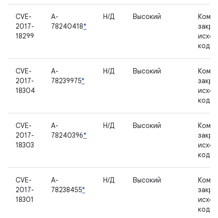
CVE-
A-
Н/Д
Высокий
Компо
2017-
78240418
*
закр
18299
исхо
кодо
CVE-
A-
Н/Д
Высокий
Компо
2017-
78239975
*
закр
18304
исхо
кодо
CVE-
A-
Н/Д
Высокий
Компо
2017-
78240396
*
закр
18303
исхо
кодо
CVE-
A-
Н/Д
Высокий
Компо
2017-
78238455
*
закр
18301
исхо
кодо