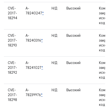
CVE-
A-
Н/Д
Высокий
Компо
2017-
78240247
*
закр
18294
исхо
кодо
CVE-
A-
Н/Д
Высокий
Компо
2017-
78240316
*
закр
18293
исхо
кодо
CVE-
A-
Н/Д
Высокий
Компо
2017-
78241027
*
закр
18292
исхо
кодо
CVE-
A-
Н/Д
Высокий
Компо
2017-
78239976
*
закр
18298
исхо
кодо