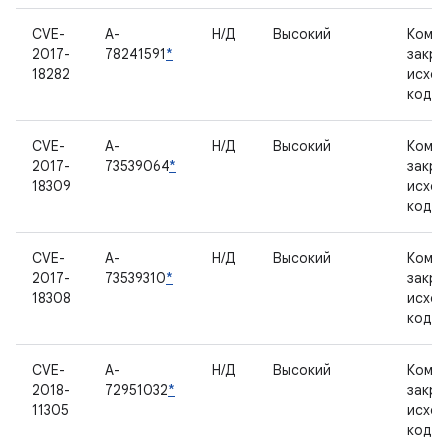
CVE-
A-
Н/Д
Высокий
Компо
2017-
78241591
*
закр
18282
исхо
кодо
CVE-
A-
Н/Д
Высокий
Компо
2017-
73539064
*
закр
18309
исхо
кодо
CVE-
A-
Н/Д
Высокий
Компо
2017-
73539310
*
закр
18308
исхо
кодо
CVE-
A-
Н/Д
Высокий
Компо
2018-
72951032
*
закр
11305
исхо
кодо