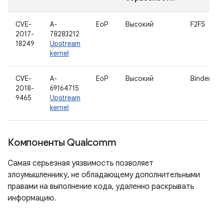
CVE-
A-
EoP
Высокий
F2FS
2017-
78283212
18249
Upstream
kernel
CVE-
A-
EoP
Высокий
Binder
2018-
69164715
9465
Upstream
kernel
Компоненты Qualcomm
Самая серьезная уязвимость позволяет
злоумышленнику, не обладающему дополнительными
правами на выполнение кода, удаленно раскрывать
информацию.