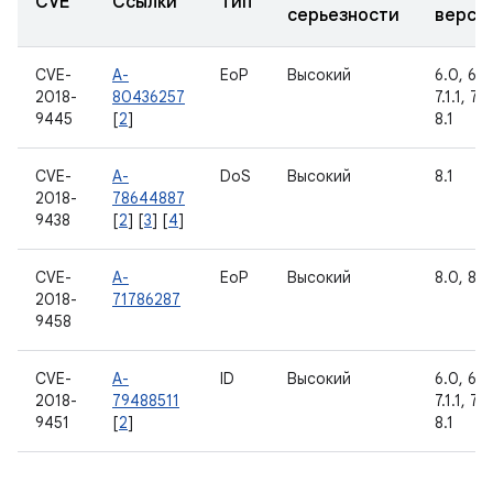
CVE
Ссылки
Тип
серьезности
верси
CVE-
A-
EoP
Высокий
6.0, 6.0.
2018-
80436257
7.1.1, 7.1
9445
[
2
]
8.1
CVE-
A-
DoS
Высокий
8.1
2018-
78644887
9438
[
2
] [
3
] [
4
]
CVE-
A-
EoP
Высокий
8.0, 8.1
2018-
71786287
9458
CVE-
A-
ID
Высокий
6.0, 6.0.
2018-
79488511
7.1.1, 7.1
9451
[
2
]
8.1