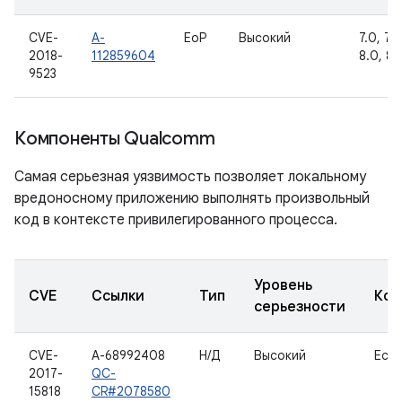
CVE-
A-
EoP
Высокий
7.0, 7.1.
2018-
112859604
8.0, 8.1
9523
Компоненты Qualcomm
Самая серьезная уязвимость позволяет локальному
вредоносному приложению выполнять произвольный
код в контексте привилегированного процесса.
Уровень
CVE
Ссылки
Тип
Ком
серьезности
CVE-
A-68992408
Н/Д
Высокий
Eco
2017-
QC-
15818
CR#2078580