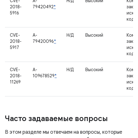
CVE-
A-
Н/Д
Высокий
Комп
2018-
79420492
*
закр
5916
исхо
кодо
CVE-
A-
Н/Д
Высокий
Комп
2018-
79420096
*
закр
5917
исхо
кодо
CVE-
A-
Н/Д
Высокий
Комп
2018-
109678529
*
закр
11269
исхо
кодо
Часто задаваемые вопросы
В этом разделе мы отвечаем на вопросы, которые