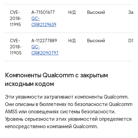
CVE-
A-71501677
Н/Д
Высокий
Загр
2018-
QC-
11995
CR#2129639
CVE-
A-112277889
Н/Д
Высокий
DSP_
2018-
QC-
11905
CR#2090797
Компоненты Qualcomm с закрытым
исходным кодом
Эти уязвимости затрагивают компоненты Qualcomm.
Они описаны в бюллетенях по безопасности Qualcomm
AMSS или оповещениях системы безопасности.
Уровень серьезности этих уязвимостей определяется
непосредственно компанией Qualcomm.