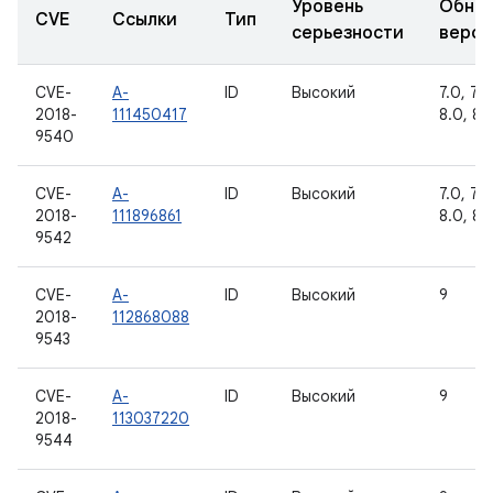
Уровень
Обно
CVE
Ссылки
Тип
серьезности
верси
CVE-
A-
ID
Высокий
7.0, 7.1.
2018-
111450417
8.0, 8.1
9540
CVE-
A-
ID
Высокий
7.0, 7.1.
2018-
111896861
8.0, 8.1
9542
CVE-
A-
ID
Высокий
9
2018-
112868088
9543
CVE-
A-
ID
Высокий
9
2018-
113037220
9544