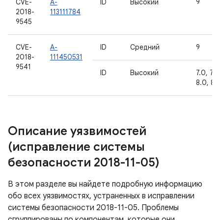
CVE-
A-
ID
Высокий
9
2018-
113111784
9545
CVE-
A-
ID
Средний
9
2018-
111450531
9541
ID
Высокий
7.0, 7.1.
8.0, 8.1
Описание уязвимостей
(исправление системы
безопасности 2018-11-05)
В этом разделе вы найдете подробную информацию
обо всех уязвимостях, устраненных в исправлении
системы безопасности 2018-11-05. Проблемы
сгруппированы по компонентам, которые они