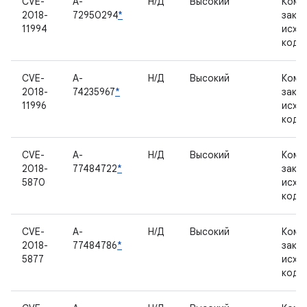
CVE-
A-
Н/Д
Высокий
Комп
2018-
72950294
*
закр
11994
исхо
кодо
CVE-
A-
Н/Д
Высокий
Комп
2018-
74235967
*
закр
11996
исхо
кодо
CVE-
A-
Н/Д
Высокий
Комп
2018-
77484722
*
закр
5870
исхо
кодо
CVE-
A-
Н/Д
Высокий
Комп
2018-
77484786
*
закр
5877
исхо
кодо