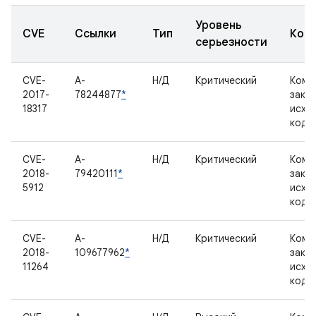
Уровень
CVE
Ссылки
Тип
Ком
серьезности
CVE-
A-
Н/Д
Критический
Комп
2017-
78244877
*
закр
18317
исхо
кодо
CVE-
A-
Н/Д
Критический
Комп
2018-
79420111
*
закр
5912
исхо
кодо
CVE-
A-
Н/Д
Критический
Комп
2018-
109677962
*
закр
11264
исхо
кодо