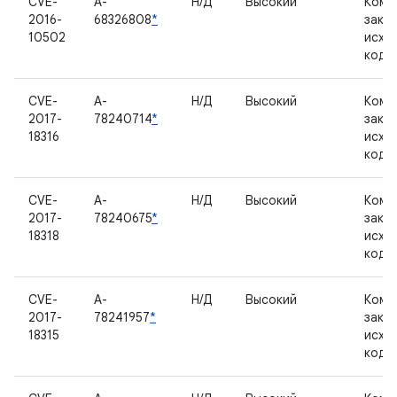
CVE-
A-
Н/Д
Высокий
Комп
2016-
68326808
*
закр
10502
исхо
кодо
CVE-
A-
Н/Д
Высокий
Комп
2017-
78240714
*
закр
18316
исхо
кодо
CVE-
A-
Н/Д
Высокий
Комп
2017-
78240675
*
закр
18318
исхо
кодо
CVE-
A-
Н/Д
Высокий
Комп
2017-
78241957
*
закр
18315
исхо
кодо