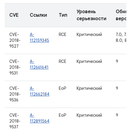
Уровень
Обнов
CVE
Ссылки
Тип
серьезности
верси
CVE-
A-
RCE
Критический
7.0, 7.1.1
2018-
112159345
8.0, 8.1
9527
CVE-
A-
RCE
Критический
9
2018-
112661641
9531
CVE-
A-
EoP
Критический
9
2018-
112662184
9536
CVE-
A-
EoP
Критический
9
2018-
112891564
9537