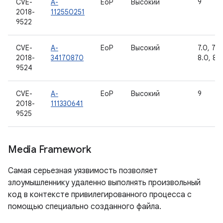
CVE-
A-
EoP
Высокий
9
2018-
112550251
9522
CVE-
A-
EoP
Высокий
7.0, 7.1.1
2018-
34170870
8.0, 8.1
9524
CVE-
A-
EoP
Высокий
9
2018-
111330641
9525
Media Framework
Самая серьезная уязвимость позволяет
злоумышленнику удаленно выполнять произвольный
код в контексте привилегированного процесса с
помощью специально созданного файла.