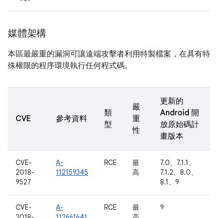
媒體架構
本區最嚴重的漏洞可讓遠端攻擊者利用特製檔案，在具有特
殊權限的程序環境執行任何程式碼。
更新的
嚴
類
Android 開
CVE
參考資料
重
型
放原始碼計
性
畫版本
CVE-
A-
RCE
最
7.0、7.1.1、
2018-
112159345
高
7.1.2、8.0、
9527
8.1、9
CVE-
A-
RCE
最
9
2018-
112661641
高