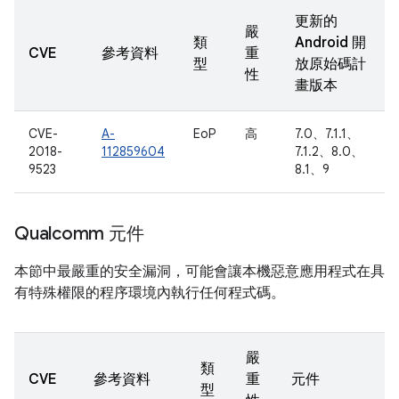
更新的
嚴
類
Android 開
CVE
參考資料
重
型
放原始碼計
性
畫版本
CVE-
A-
EoP
高
7.0、7.1.1、
2018-
112859604
7.1.2、8.0、
9523
8.1、9
Qualcomm 元件
本節中最嚴重的安全漏洞，可能會讓本機惡意應用程式在具
有特殊權限的程序環境內執行任何程式碼。
嚴
類
CVE
參考資料
重
元件
型