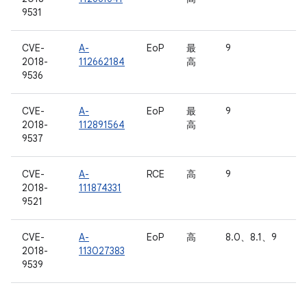
9531
CVE-
A-
EoP
最
9
2018-
112662184
高
9536
CVE-
A-
EoP
最
9
2018-
112891564
高
9537
CVE-
A-
RCE
高
9
2018-
111874331
9521
CVE-
A-
EoP
高
8.0、8.1、9
2018-
113027383
9539