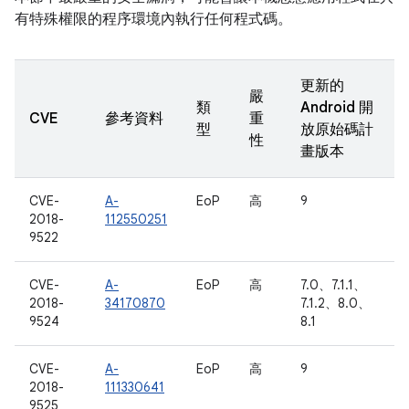
有特殊權限的程序環境內執行任何程式碼。
更新的
嚴
類
Android 開
CVE
參考資料
重
型
放原始碼計
性
畫版本
CVE-
A-
EoP
高
9
2018-
112550251
9522
CVE-
A-
EoP
高
7.0、7.1.1、
2018-
34170870
7.1.2、8.0、
9524
8.1
CVE-
A-
EoP
高
9
2018-
111330641
9525