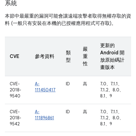
系統
本節中最嚴重的漏洞可能會讓遠端攻擊者取得無權存取的資
料 (一般只有安裝在本機的已授權應用程式可存取)。
更新的
嚴
類
Android 開
CVE
參考資料
重
型
放原始碼計
性
畫版本
CVE-
A-
ID
高
7.0、7.1.1、
2018-
111450417
7.1.2、8.0、
9540
8.1、9
CVE-
A-
ID
高
7.0、7.1.1、
2018-
111896861
7.1.2、8.0、
9542
8.1、9